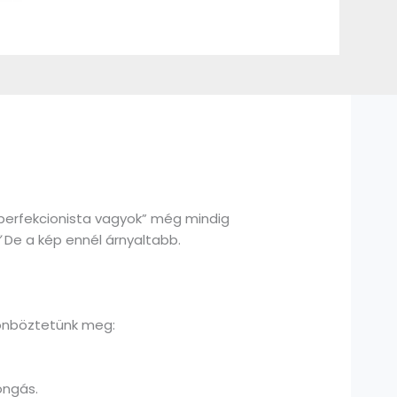
 „perfekcionista vagyok” még mindig
”
De a kép ennél árnyaltabb.
lönböztetünk meg:
rongás.