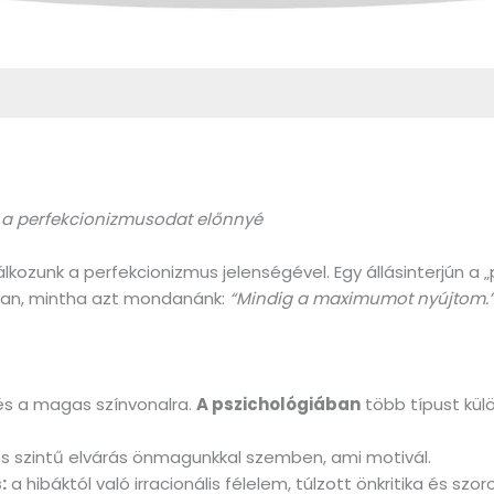
át a perfekcionizmusodat előnnyé
lkozunk a perfekcionizmus jelenségével. Egy állásinterjún a
Olyan, mintha azt mondanánk:
“Mindig a maximumot nyújtom.
és a magas színvonalra.
A pszichológiában
több típust kü
 szintű elvárás önmagunkkal szemben, ami motivál.
:
a hibáktól való irracionális félelem, túlzott önkritika és szo