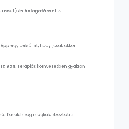
urnout)
és
halogatással
. A
 épp egy belső hit, hogy „csak akkor
aza van
. Terápiás környezetben gyakran
ció. Tanuld meg megkülönböztetni,