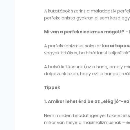
A kutatások szerint a maladaptív perf
perfekcionista gyakran el sem kezd egy 
Mi van a perfekcionizmus mögött? – 
A perfekcionizmus sokszor
korai tapas
vagyok értékes, ha hibátlanul teljesítek”
A belső kritikusunk (az a hang, amely m
dolgozunk azon, hogy ezt a hangot reá
Tippek
1.
Amikor lehet érd be az „
elég
jó”
-va
Nem minden feladat igényel tökéletess
mikor van helye a maximalizmusnak – é