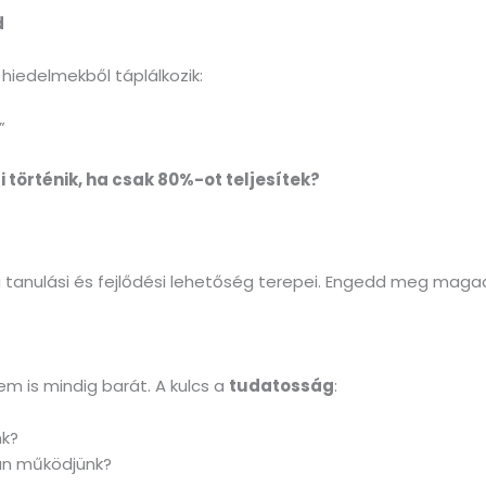
d
hiedelmekből táplálkozik:
”
 történik, ha csak 80%-ot teljesítek?
a tanulási és fejlődési lehetőség terepei. Engedd meg mag
m is mindig barát. A kulcs a
tudatosság
:
nk?
an működjünk?