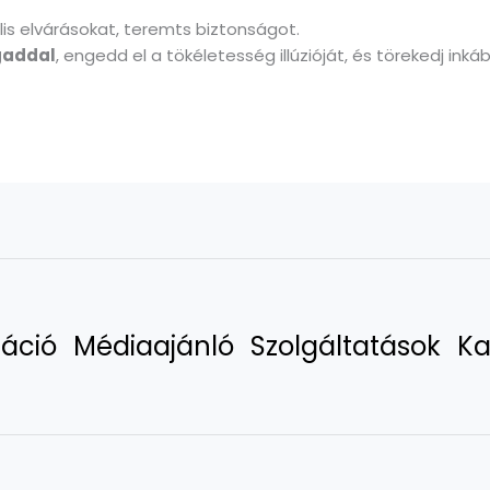
reális elvárásokat, teremts biztonságot.
gaddal
, engedd el a tökéletesség illúzióját, és törekedj ink
áció
Médiaajánló
Szolgáltatások
Ka