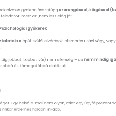
ekcionizmus gyakran összefügg
szorongással, kiégéssel (b
feladatot, mert az „nem lesz elég jó”.
Pszichológiai gyökerek
ztalatokra
épül: szülői elvárások, elismerés utáni vágy, vagy
.
indig jobbat, többet vár) nem ellenség – de
nem mindig ig
lisabbá és támogatóbbá alakítsuk.
l
éget. Egy belső e-mail nem olyan, mint egy ügyfélprezentá
s mikor érdemes haladni inkább.