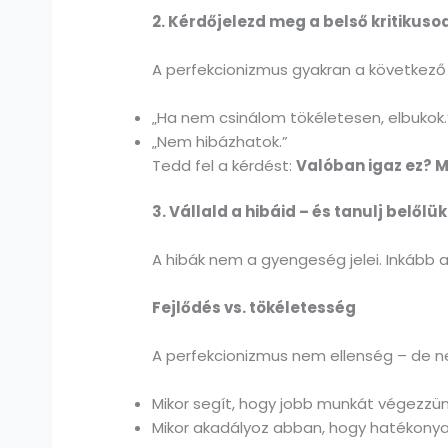
2. Kérdőjelezd meg a belső kritikuso
A perfekcionizmus gyakran a következő 
„Ha nem csinálom tökéletesen, elbukok.
„Nem hibázhatok.”
Tedd fel a kérdést:
Valóban igaz ez? Mi
3. Vállal
d a
hibá
id
– és tanulj belől
ük
A hibák nem a gyengeség jelei. Inkább 
F
ejlődés
vs.
tökéletesség
A perfekcionizmus nem ellenség – de ne
Mikor segít, hogy jobb munkát végezzü
Mikor akadályoz abban, hogy hatékony