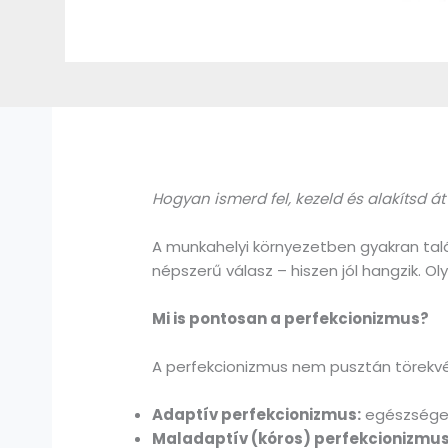
Hogyan ismerd fel, kezeld és alakítsd 
A munkahelyi környezetben gyakran talá
népszerű válasz – hiszen jól hangzik. 
Mi is pontosan a perfekcionizmus?
A perfekcionizmus nem pusztán törekv
Adaptív perfekcionizmus:
egészséges
Maladaptív (kóros) perfekcionizmus