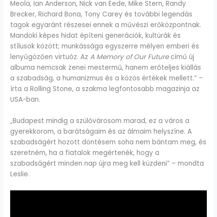
Meola, Ian Anderson, Nick van Eede, Mike Stern, Randy
Brecker, Richard Bona, Tony Carey és további legendás
tagok egyaránt részesei ennek a művészi erőközpontnak.
Mandoki képes hidat építeni generációk, kultúrák és
stílusok között; munkássága egyszerre mélyen emberi és
lenyűgözően virtuóz. Az
A Memory of Our Future
című új
albuma nemcsak zenei mestermű, hanem erőteljes kiállás
a szabadság, a humanizmus és a közös értékek mellett.” –
írta a Rolling Stone, a szakma legfontosabb magazinja az
USA-ban.
„Budapest mindig a szülővárosom marad, ez a város a
gyerekkorom, a barátságaim és az álmaim helyszíne. A
szabadságért hozott döntésem soha nem bántam meg, és
szeretném, ha a fiatalok megértenék, hogy a
szabadságért minden nap újra meg kell küzdeni” – mondta
Leslie.