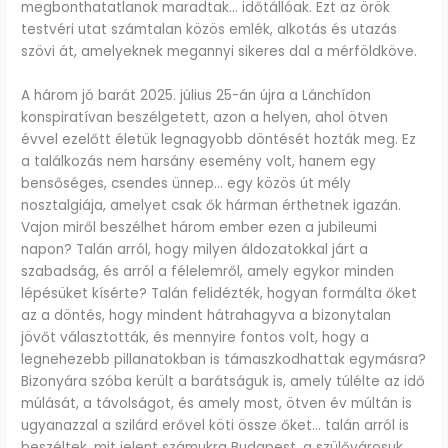
megbonthatatlanok maradtak… időtállóak. Ezt az örök
testvéri utat számtalan közös emlék, alkotás és utazás
szövi át, amelyeknek megannyi sikeres dal a mérföldköve.
A három jó barát 2025. július 25-án újra a Lánchídon
konspiratívan beszélgetett, azon a helyen, ahol ötven
évvel ezelőtt életük legnagyobb döntését hozták meg. Ez
a találkozás nem harsány esemény volt, hanem egy
bensőséges, csendes ünnep… egy közös út mély
nosztalgiája, amelyet csak ők hárman érthetnek igazán.
Vajon miről beszélhet három ember ezen a jubileumi
napon? Talán arról, hogy milyen áldozatokkal járt a
szabadság, és arról a félelemről, amely egykor minden
lépésüket kísérte? Talán felidézték, hogyan formálta őket
az a döntés, hogy mindent hátrahagyva a bizonytalan
jövőt választották, és mennyire fontos volt, hogy a
legnehezebb pillanatokban is támaszkodhattak egymásra?
Bizonyára szóba került a barátságuk is, amely túlélte az idő
múlását, a távolságot, és amely most, ötven év múltán is
ugyanazzal a szilárd erővel köti össze őket… talán arról is
beszéltek, mit jelent számukra Budapest, a szülővárosuk,