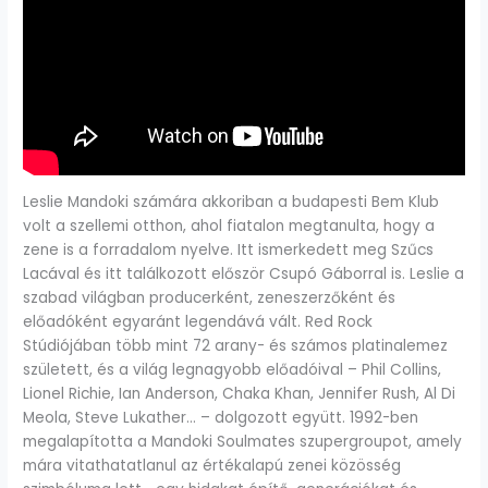
Leslie Mandoki számára akkoriban a budapesti Bem Klub
volt a szellemi otthon, ahol fiatalon megtanulta, hogy a
zene is a forradalom nyelve. Itt ismerkedett meg Szűcs
Lacával és itt találkozott először Csupó Gáborral is. Leslie a
szabad világban producerként, zeneszerzőként és
előadóként egyaránt legendává vált. Red Rock
Stúdiójában több mint 72 arany- és számos platinalemez
született, és a világ legnagyobb előadóival – Phil Collins,
Lionel Richie, Ian Anderson, Chaka Khan, Jennifer Rush, Al Di
Meola, Steve Lukather… – dolgozott együtt. 1992-ben
megalapította a Mandoki Soulmates szupergroupot, amely
mára vitathatatlanul az értékalapú zenei közösség