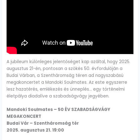
A jubileum különleges jelentőséget kap azáltal, hogy 2025.
augusztus 21-én, pontosan a szökés 50. évfordulóján a
Budai Várban, a Szentháromság téren ad nagyszabású
megakoncertet a Mandoki Soulmates. Az este egyszerre
lesz hazatérés, emlékezés és ünneplés… egy történelmi
életpálya diadalíve a szabadságvágy jegyében.
Mandoki Soulmates – 50 ÉV SZABADSÁGVÁGY
MEGAKONCERT
Budai Vár – Szentháromság tér
2025. augusztus 21. 19:00