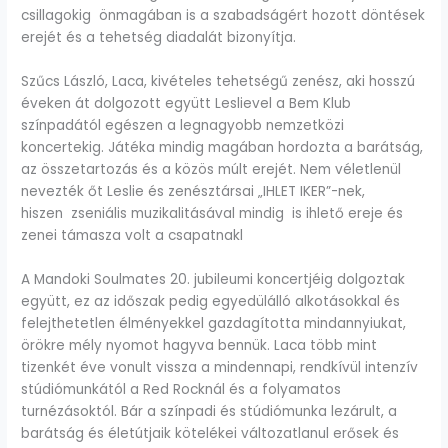
csillagokig önmagában is a szabadságért hozott döntések
erejét és a tehetség diadalát bizonyítja.
Szűcs László, Laca, kivételes tehetségű zenész, aki hosszú
éveken át dolgozott együtt Leslievel a Bem Klub
színpadától egészen a legnagyobb nemzetközi
koncertekig. Játéka mindig magában hordozta a barátság,
az összetartozás és a közös múlt erejét. Nem véletlenül
nevezték őt Leslie és zenésztársai „IHLET IKER”-nek,
hiszen zseniális muzikalitásával mindig is ihlető ereje és
zenei támasza volt a csapatnakl
A Mandoki Soulmates 20. jubileumi koncertjéig dolgoztak
együtt, ez az időszak pedig egyedülálló alkotásokkal és
felejthetetlen élményekkel gazdagította mindannyiukat,
örökre mély nyomot hagyva bennük. Laca több mint
tizenkét éve vonult vissza a mindennapi, rendkívül intenzív
stúdiómunkától a Red Rocknál és a folyamatos
turnézásoktól. Bár a színpadi és stúdiómunka lezárult, a
barátság és életútjaik kötelékei változatlanul erősek és