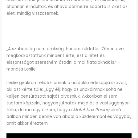
ahonnan elindultak, és ahová bármerre sodorta is őket az
élet, mindig visszatérnek.
„A szabadság nem örökség, hanem küldetés. Ötven éve
megkockáztattunk mindent érte, ezt a hitet és
elszántságot szeretném átadni a mai fiataloknak is.” –
mondta Leslie.
Leslie gyakran felidézi annak a haldokló édesapja szavait,
aki azt kérte tőle: „Úgy élj, hogy az unokáimnak soha ne
kelljen cenzúrázott sajtót olvasniuk. Akkoriban el sem
tudtam képzelni, hogyan juthatok majd át a vasfüggönyön
túlra, de ma úgy érzem, hogy a
Matchbox Racing
című
dalban minden benne van abból a küzdelemből és vágyból,
amit akkor éreztem.