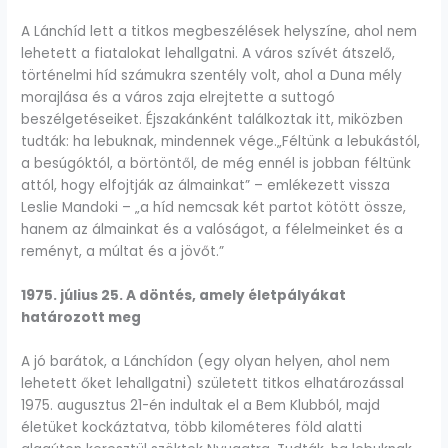
A Lánchíd lett a titkos megbeszélések helyszíne, ahol nem
lehetett a fiatalokat lehallgatni. A város szívét átszelő,
történelmi híd számukra szentély volt, ahol a Duna mély
morajlása és a város zaja elrejtette a suttogó
beszélgetéseiket. Éjszakánként találkoztak itt, miközben
tudták: ha lebuknak, mindennek vége.„Féltünk a lebukástól,
a besúgóktól, a börtöntől, de még ennél is jobban féltünk
attól, hogy elfojtják az álmainkat” – emlékezett vissza
Leslie Mandoki – „a híd nemcsak két partot kötött össze,
hanem az álmainkat és a valóságot, a félelmeinket és a
reményt, a múltat és a jövőt.”
1975. július 25. A döntés, amely életpályákat
határozott meg
A jó barátok, a Lánchídon (egy olyan helyen, ahol nem
lehetett őket lehallgatni) született titkos elhatározással
1975. augusztus 21-én indultak el a Bem Klubból, majd
életüket kockáztatva, több kilométeres föld alatti