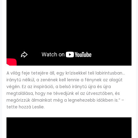
A világ feje tetejére áll, egy krízisekkel teli labirintusban…
iránytű nélkül, a zenének kell lennie a fénynek az alagút
végén. Ez az inspiráció, a belső iránytű újra és újra
megtalálása, hogy ne tévedjünk el az útvesztőben, és
megőrizzük álmainkat még a legnehezebb időkben is.” –
tette hozzá Leslie.