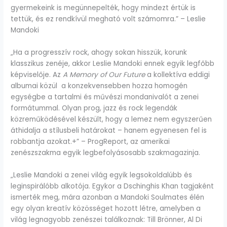
gyermekeink is megünnepelték, hogy mindezt értük is
tettük, és ez rendkívül megható volt számomra.” – Leslie
Mandoki
„Ha a progresszív rock, ahogy sokan hisszük, korunk
klasszikus zenéje, akkor Leslie Mandoki ennek egyik legfőbb
képviselője. Az
A Memory of Our Future
a kollektíva eddigi
albumai közül a konzekvensebben hozza homogén
egységbe a tartalmi és művészi mondanivalót a zenei
formátummal. Olyan prog, jazz és rock legendák
közreműködésével készült, hogy a lemez nem egyszerűen
áthidalja a stílusbeli határokat – hanem egyenesen fel is
robbantja azokat.+” – ProgReport, az amerikai
zenészszakma egyik legbefolyásosabb szakmagazinja.
„Leslie Mandoki a zenei világ egyik legsokoldalúbb és
leginspirálóbb alkotója. Egykor a Dschinghis Khan tagjaként
ismerték meg, mára azonban a Mandoki Soulmates élén
egy olyan kreatív közösséget hozott létre, amelyben a
világ legnagyobb zenészei találkoznak: Till Brönner, Al Di