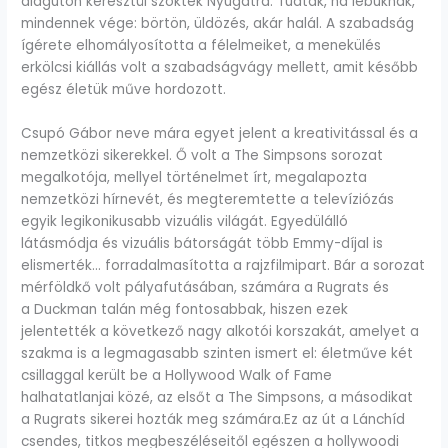
alagúton keresztül szöktek Nyugatra. Tudták, ha lebuknak,
mindennek vége: börtön, üldözés, akár halál. A szabadság
ígérete elhomályosította a félelmeiket, a menekülés
erkölcsi kiállás volt a szabadságvágy mellett, amit később
egész életük műve hordozott.
Csupó Gábor neve mára egyet jelent a kreativitással és a
nemzetközi sikerekkel. Ő volt a The Simpsons sorozat
megalkotója, mellyel történelmet írt, megalapozta
nemzetközi hírnevét, és megteremtette a televíziózás
egyik legikonikusabb vizuális világát. Egyedülálló
látásmódja és vizuális bátorságát több Emmy-díjal is
elismerték… forradalmasította a rajzfilmipart. Bár a sorozat
mérföldkő volt pályafutásában, számára a Rugrats és
a Duckman talán még fontosabbak, hiszen ezek
jelentették a következő nagy alkotói korszakát, amelyet a
szakma is a legmagasabb szinten ismert el: életműve két
csillaggal került be a Hollywood Walk of Fame
halhatatlanjai közé, az elsőt a The Simpsons, a másodikat
a Rugrats sikerei hozták meg számára.Ez az út a Lánchíd
csendes, titkos megbeszéléseitől egészen a hollywoodi