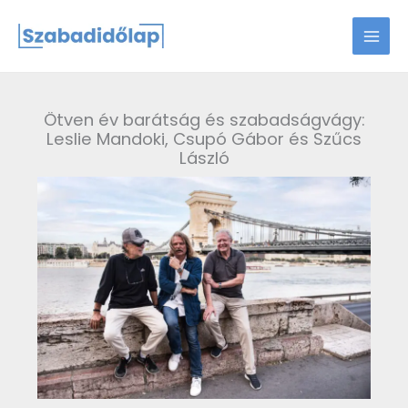
Skip
to
content
Ötven év barátság és szabadságvágy:
Leslie Mandoki, Csupó Gábor és Szűcs
László