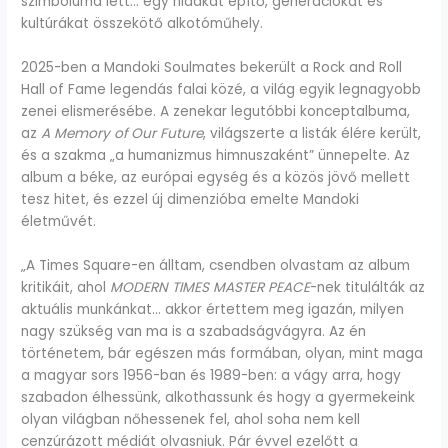
szimbóluma lett… egy hidakat építő, generációkat és
kultúrákat összekötő alkotóműhely.
2025-ben a Mandoki Soulmates bekerült a Rock and Roll
Hall of Fame legendás falai közé, a világ egyik legnagyobb
zenei elismerésébe. A zenekar legutóbbi konceptalbuma,
az
A Memory of Our Future
, világszerte a listák élére került,
és a szakma „a humanizmus himnuszaként” ünnepelte. Az
album a béke, az európai egység és a közös jövő mellett
tesz hitet, és ezzel új dimenzióba emelte Mandoki
életművét.
„A Times Square-en álltam, csendben olvastam az album
kritikáit, ahol
MODERN TIMES MASTER PEACE
-nek titulálták az
aktuális munkánkat… akkor értettem meg igazán, milyen
nagy szükség van ma is a szabadságvágyra. Az én
történetem, bár egészen más formában, olyan, mint maga
a magyar sors 1956-ban és 1989-ben: a vágy arra, hogy
szabadon élhessünk, alkothassunk és hogy a gyermekeink
olyan világban nőhessenek fel, ahol soha nem kell
cenzúrázott médiát olvasniuk. Pár évvel ezelőtt a