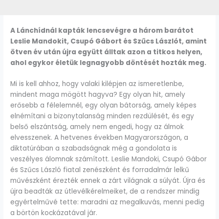
A Lánchídnál kapták lencsevégre a három barátot
Leslie Mandokit, Csupó Gábort és Szűcs Lászlót, amint
ötven év után újra együtt álltak azon a titkos helyen,
ahol egykor életük legnagyobb döntését hozták meg.
Mi is kell ahhoz, hogy valaki kilépjen az ismeretlenbe,
mindent maga mögött hagyva? Egy olyan hit, amely
erősebb a félelemnél, egy olyan bátorság, amely képes
elnémítani a bizonytalanság minden rezdülését, és egy
belső elszántság, amely nem engedi, hogy az álmok
elvesszenek. A hetvenes években Magyarországon, a
diktatúrában a szabadságnak még a gondolata is
veszélyes álomnak számított. Leslie Mandoki, Csupó Gábor
és Szűcs László fiatal zenészként és forradalmár lelkű
művészként érezték ennek a zárt világnak a súlyát. Újra és
újra beadták az útlevélkérelmeiket, de a rendszer mindig
egyértelművé tette: maradni az megalkuvás, menni pedig
a börtön kockázatával jár.