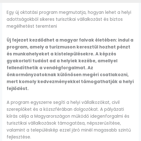
Egy új oktatási program megmutatja, hogyan lehet a helyi
adottságokból sikeres turisztikai vállalkozást és biztos
megélhetést teremteni
Új fejezet kezdődhet a magyar falvak életében: indul a
program, amely a turizmuson keresztül hozhat pénzt
és munkahelyeket a kistelepülésekre. A képzés
gyakorlati tudást ad a helyiek kezébe, amellyel
fellendíthetik a vendégforgalmat. Az
önkormányzatoknak különösen megéri csatlakozni,
mert komoly kedvezményekkel támogathatják a helyi
fejlődést.
A program egyszerre segíti a helyi vállalkozókat, civil
szereplőket és a közszférában dolgozókat. A pályázati
kiírás célja a Magyarországon működő idegenforgalmi és
turisztikai vállalkozások támogatása, népszerűsítése,
valamint a településkép ezzel járó minél magasabb szintű
fejlesztése.