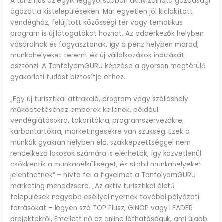
A turizmus az egyik leggyorsabban aktivizálható gazdasági
ágazat a kistelepüléseken. Már egyetlen jól kialakított
vendégház, felújított közösségi tér vagy tematikus
program is új látogatókat hozhat. Az odaérkezők helyben
vásárolnak és fogyasztanak, így a pénz helyben marad,
munkahelyeket teremt és új vállalkozások indulását
ösztönzi. A TanfolyamGURU képzése a gyorsan megtérülő
gyakorlati tudást biztosítja ehhez.
„Egy új turisztikai attrakció, program vagy szálláshely
működtetéséhez emberek kellenek, például
vendéglátósokra, takarítókra, programszervezőkre,
karbantartókra, marketingesekre van szükség. Ezek a
munkák gyakran helyben élő, szakképzettséggel nem
rendelkező lakosok számára is elérhetők, így közvetlenül
csökkentik a munkanélküliséget, és stabil munkahelyeket
jelenthetnek” – hívta fel a figyelmet a TanfolyamGURU
marketing menedzsere. „Az aktív turisztikai életű
települések nagyobb eséllyel nyernek további pályázati
forrásokat – legyen szó TOP Plusz, GINOP vagy LEADER
projektekről. Emellett nő az online láthatóságuk, ami újabb