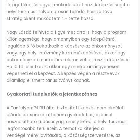
látogatókat és együttműködéseket hoz. A képzés segít a
helyi turizmust folyamatosan fejlődő, hosszú távú
stratégiaként működtetni” – tette hozzá.
Nagy László felhívta a figyelmet arra is, hogy a program
különlegessége, hogy amennyiben egy településről
legalább 5 fő beiratkozik a képzésre az önkormányzat
vagy egy helyi intézmény közreműködésével, akkor egy
önkormányzati munkatárs féláron vehet részt a képzésen.
Ha 10 fő jelentkezik, akkor egy munkatárs ingyenesen
végezheti el a képzést. A képzés végén a résztvevők
államilag elismert tanúsítványt kapnak.
Gyakorlati tudnivalók a jelentkezéshez
A TanfolyamGURU által biztosított képzés nem elméleti
előadások sorozata, hanem gyakorlatias, azonnal
hasznosítható tudásanyag, amely lefedi a helyi turizmus
legfontosabb területeit. A tematika kiterjed a
vendégélmény javítására, a közösségszervezésre, az