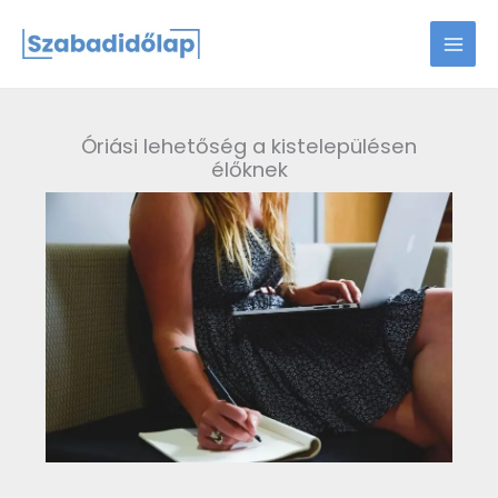
Skip
to
content
Óriási lehetőség a kistelepülésen
élőknek