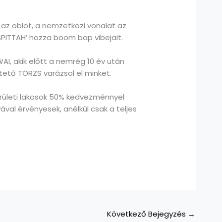
 az öblöt, a nemzetközi vonalat az
 SPITTAH’ hozza boom bap vibejait.
I, akik előtt a nemrég 10 év után
ető TÖRZS varázsol el minket.
erületi lakosok 50% kedvezménnyel
val érvényesek, anélkül csak a teljes
Következő Bejegyzés
→