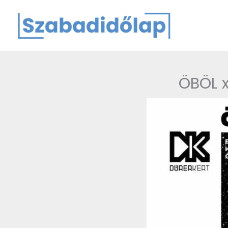
Skip
to
content
ÖBÖL x