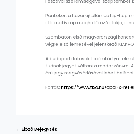
Fesztivál szellemiségével szeptember 12
Pénteken a hazai újhullámos hip-hop me
alternatív rap maghatározó alakja, a ne
Szombaton első magyarországi koncertjé
végre első lemezével jelentkező MAKRO
A budaparti lakosok lakcímkártya felmu
tudnak jegyet váltani a rendezvényre. 
árú jegy megvásárlásával lehet belépni 
Forrás:
https://www.tixa.hu/obol-x-refl
←
Előző Bejegyzés