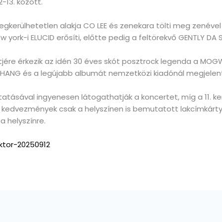
-13. között.
gkerülhetetlen alakja CO LEE és zenekara tölti meg zenével
w york-i ELUCID erősíti, előtte pedig a feltörekvő GENTLY DA
re érkezik az idén 30 éves skót posztrock legenda a MOGWA
HANG és a legújabb albumát nemzetközi kiadónál megjelent
tatásával ingyenesen látogathatják a koncertet, míg a 11. k
A kedvezmények csak a helyszínen is bemutatott lakcímkártyá
a helyszínre.
ektor-20250912