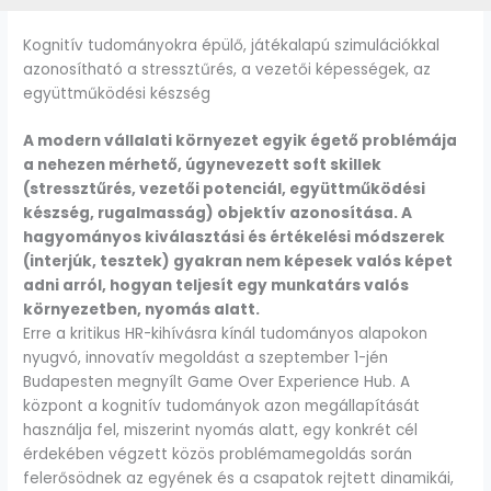
Kognitív tudományokra épülő, játékalapú szimulációkkal
azonosítható a stressztűrés, a vezetői képességek, az
együttműködési készség
A modern vállalati környezet egyik égető problémája
a nehezen mérhető, úgynevezett soft skillek
(stressztűrés, vezetői potenciál, együttműködési
készség, rugalmasság) objektív azonosítása. A
hagyományos kiválasztási és értékelési módszerek
(interjúk, tesztek) gyakran nem képesek valós képet
adni arról, hogyan teljesít egy munkatárs valós
környezetben, nyomás alatt.
Erre a kritikus HR-kihívásra kínál tudományos alapokon
nyugvó, innovatív megoldást a szeptember 1-jén
Budapesten megnyílt Game Over Experience Hub. A
központ a kognitív tudományok azon megállapítását
használja fel, miszerint nyomás alatt, egy konkrét cél
érdekében végzett közös problémamegoldás során
felerősödnek az egyének és a csapatok rejtett dinamikái,