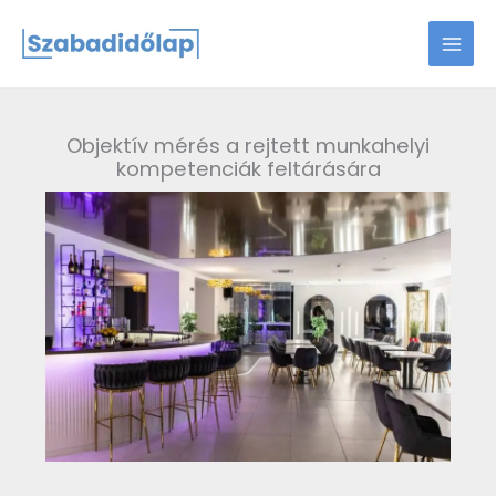
Skip
to
content
Objektív mérés a rejtett munkahelyi
kompetenciák feltárására