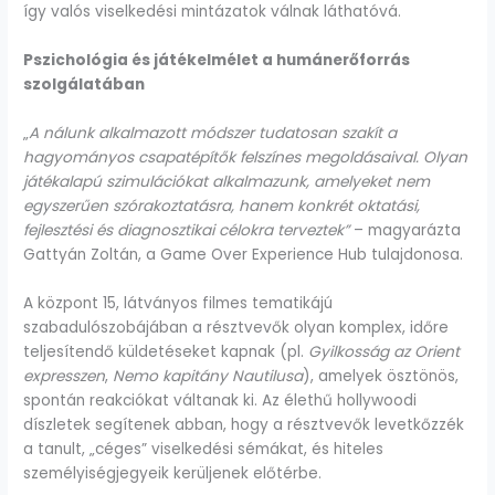
így valós viselkedési mintázatok válnak láthatóvá.
Pszichológia és játékelmélet a humánerőforrás
szolgálatában
„
A nálunk alkalmazott módszer tudatosan szakít a
hagyományos csapatépítők felszínes megoldásaival. Olyan
játékalapú szimulációkat alkalmazunk, amelyeket nem
egyszerűen szórakoztatásra, hanem konkrét oktatási,
fejlesztési és diagnosztikai célokra terveztek”
– magyarázta
Gattyán Zoltán, a Game Over Experience Hub tulajdonosa.
A központ 15, látványos filmes tematikájú
szabadulószobájában a résztvevők olyan komplex, időre
teljesítendő küldetéseket kapnak (pl.
Gyilkosság az Orient
expresszen
,
Nemo kapitány Nautilusa
), amelyek ösztönös,
spontán reakciókat váltanak ki. Az élethű hollywoodi
díszletek segítenek abban, hogy a résztvevők levetkőzzék
a tanult, „céges” viselkedési sémákat, és hiteles
személyiségjegyeik kerüljenek előtérbe.