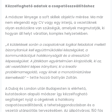
Kézzelfogható adatok a csapatösszeállításhoz
A módszer lényege a soft skillek objektív mérése. Ma már
nem elegendő egy CV vagy egy interjú, a vezetőknek
olyan eszközökre van szükségük, amelyek megmutatják, ki
hogyan áll helyt váratlan, komplex helyzetekben.
„A küldetések során a csapatoknak logikai feladatok mellett
bizonyítaniuk kell együttműködési készségüket, a
kommunikációjuk hatékonyságát és a stressztűrő
képességüket. A játékban egyértelműen kirajzolódik, ki az,
aki vezetőként képes irányítani, ki a kreatív
problémamegoldó, vagy kinek a monotóniatűrése
kiemelkedő”
– tette hozzá Gattyán Zoltán.
A Dubaj és London után Budapesten is elérhető,
kutatásokon alapuló módszer így kézzelfogható
segítséget nyújt a cégeknek a hatékony
csapatösszeállításnál, a tehetséggondozásban és a
vezetői utánpótlás tervezésében. Az újlipótvárosi, 150 fős