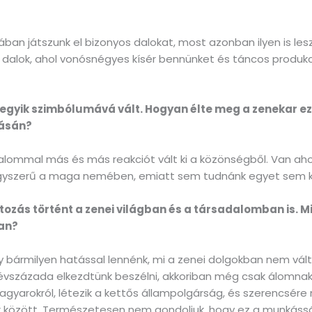
ban játszunk el bizonyos dalokat, most azonban ilyen is le
alok, ahol vonósnégyes kísér bennünket és táncos produkci
egyik szimbólumává vált. Hogyan élte meg a zenekar ezt 
tásán?
alommal más és más reakciót vált ki a közönségből. Van aho
nagyszerű a maga nemében, emiatt sem tudnánk egyet sem k
ozás történt a zenei világban és a társadalomban is. M
an?
y bármilyen hatással lennénk, mi a zenei dolgokban nem vá
 évszázada elkezdtünk beszélni, akkoriban még csak álomna
agyarokról, létezik a kettős állampolgárság, és szerencsére
ar között. Természetesen nem gondoljuk, hogy ez a munkáss