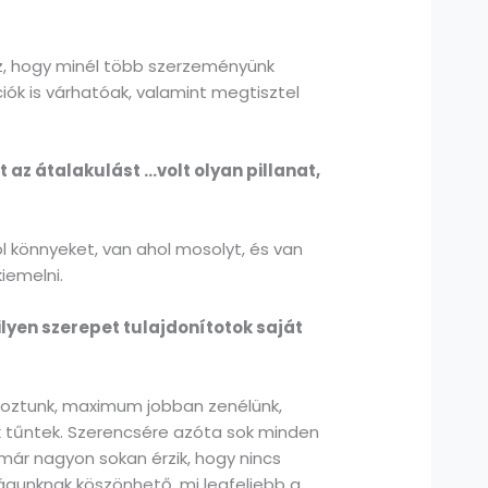
sz, hogy minél több szerzeményünk
ók is várhatóak, valamint megtisztel
az átalakulást …volt olyan pillanat,
l könnyeket, van ahol mosolyt, és van
iemelni.
ilyen szerepet tulajdonítotok saját
ltoztunk, maximum jobban zenélünk,
k tűntek. Szerencsére azóta sok minden
 már nagyon sokan érzik, hogy nincs
águnknak köszönhető, mi legfeljebb a