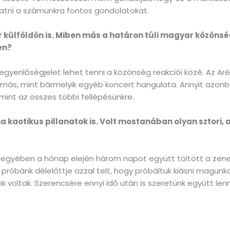
tatni a számunkra fontos gondolatokat.
 külföldön is. Miben más a határon túli magyar közöns
en?
egyenlőségjelet lehet tenni a közönség reakciói közé. Az Ar
 más, mint bármelyik egyéb koncert hangulata. Annyit azon
mint az összes többi fellépésünkre.
a kaotikus pillanatok is. Volt mostanában olyan sztori,
s jegyében a hónap elején három napot együtt töltött a zen
próbánk délelőttje azzal telt, hogy próbáltuk kiásni magunka
 voltak. Szerencsére ennyi idő után is szeretünk együtt lenn