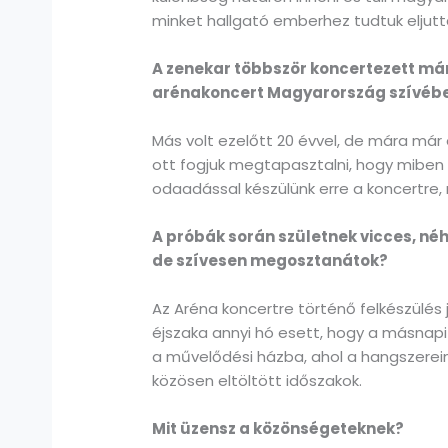
minket hallgató emberhez tudtuk eljut
A zenekar többször koncertezett már
arénakoncert Magyarország szívéb
Más volt ezelőtt 20 évvel, de mára már 
ott fogjuk megtapasztalni, hogy miben
odaadással készülünk erre a koncertre, 
A próbák során születnek vicces, néh
de szívesen megosztanátok?
Az Aréna koncertre történő felkészülé
éjszaka annyi hó esett, hogy a másnapi 
a művelődési házba, ahol a hangszereink
közösen eltöltött időszakok.
Mit üzensz a közönségeteknek?