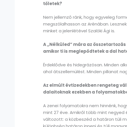
tőletek?
Nem jellemző ránk, hogy egyveleg formá
megszólalhasson az Arénában. Lesznek d
minket a jelenlétével Szalóki Ági is.
A „Nélküled” mára az összetartozás 
amikor ti is meglepődtetek a dal ha
Érdeklődve és hidegrázósan. Minden alk
ahol átszellemülést. Minden pillanat 
Az elmúlt évtizedekben rengeteg vált
dalaitoknak ezekben a folyamatokb
A zenei folyamatokra nem hinnénk, hog
mint 27 éve. Amikről több mint negyed
változott: a közbeszéd a határon túli m
különbség határon inneni és túli magy