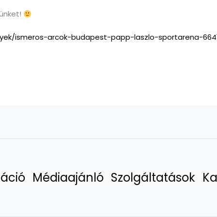
tünket!
gyek/ismeros-arcok-budapest-papp-laszlo-sportarena-664
áció
Médiaajánló
Szolgáltatások
Ka