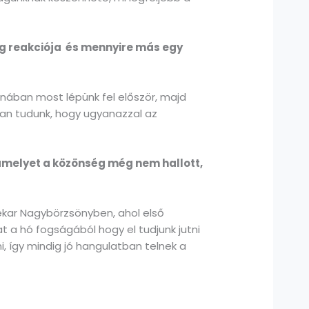
ég reakciója és mennyire más egy
énában most lépünk fel először, majd
ban tudunk, hogy ugyanazzal az
 amelyet a közönség még nem hallott,
ekar Nagybörzsönyben, ahol első
t a hó fogságából hogy el tudjunk jutni
i, így mindig jó hangulatban telnek a