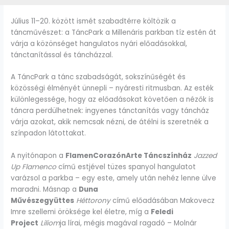
Július 11–20. között ismét szabadtérre költözik a
táncművészet: a TáncPark a Millenáris parkban tíz estén át
várja a közönséget hangulatos nyári előadásokkal,
tánctanítással és táncházzal.
A TáncPark a tánc szabadságát, sokszínűségét és
közösségi élményét ünnepli – nyáresti ritmusban. Az esték
különlegessége, hogy az előadásokat követően a nézők is
táncra perdülhetnek: ingyenes tánctanítás vagy táncház
várja azokat, akik nemcsak nézni, de átélni is szeretnék a
színpadon látottakat.
A nyitónapon a
FlamenCorazónArte Táncszínház
Jazzed
Up Flamenco
című estjével tüzes spanyol hangulatot
varázsol a parkba – egy este, amely után nehéz lenne ülve
maradni. Másnap a
Duna
Művészegyüttes
Héttorony
című előadásában Makovecz
Imre szellemi öröksége kel életre, míg a
Feledi
Project
Liliom
ja lírai, mégis magával ragadó – Molnár