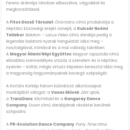
Ferenc drámája táncban elbeszélve, vágyakkal és
megbocsátással.
A
Fitos Dezső Társulat
Örömtánc
című produkciója a
néptánc közösségi erejét ünnepli, a
Kulcsár Noémi
Tellabor
Balaton – Lacus Pelso
című darabja pedig a
legendás balatoni nyarak hangulatát idézi meg –
nosztalgiával, iróniával és a mai valóság tükrében.
A
Magyar Állami Népi Együttes
Magyar rapszódia
című
előadása szenvedélyes utazás a szerelem és a néptánc
nyelvén – költői, mégis virtuóz képeken keresztül idézi meg
a magyarság hagyományainak kavargó szépségét.
A Kortárs Körkép három különböző alkotócsapat
munkájából válogat: a
Vasas Művek
Zárt ajtók
,
a
TranzDanz
KitchWald
és a
Gangaray Dance
Company
Down
című darabjainak részletei kerülnek
színpadra.
A
PR-Evolution Dance Company
Party Time
című