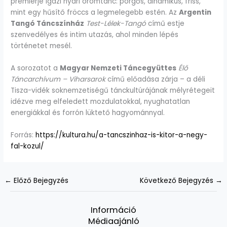
premierje igazi nyári örömtánc: pörgős, dinamikus, friss,
mint egy hűsítő fröccs a legmelegebb estén. Az
Argentin
Tangó Táncszínház
Test-Lélek-Tangó
című estje
szenvedélyes és intim utazás, ahol minden lépés
történetet mesél.
A sorozatot a
Magyar Nemzeti Táncegyüttes
Élő
Táncarchívum – Viharsarok
című előadása zárja – a déli
Tisza-vidék soknemzetiségű tánckultúrájának mélyrétegeit
idézve meg elfeledett mozdulatokkal, nyughatatlan
energiákkal és forrón lüktető hagyománnyal.
Forrás:
https://kultura.hu/a-tancszinhaz-is-kitor-a-negy-
fal-kozul/
←
Előző Bejegyzés
Következő Bejegyzés
→
Információ
Médiaajánló