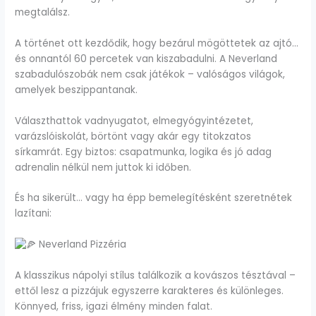
megtalálsz.
A
történet ott kezdődik, hogy bezárul mögöttetek az ajtó…
és onnantól 60 percetek van kiszabadulni. A Neverland
szabadulószobák nem csak játékok – valóságos világok,
amelyek beszippantanak.
Választhattok vadnyugatot, elmegyógyintézetet,
varázslóiskolát, börtönt vagy akár egy titokzatos
sírkamrát. Egy biztos: csapatmunka, logika és jó adag
adrenalin nélkül nem juttok ki időben.
És ha sikerült… vagy ha épp bemelegítésként szeretnétek
lazítani:
Neverland Pizzéria
A klasszikus nápolyi stílus találkozik a kovászos tésztával –
ettől lesz a pizzájuk egyszerre karakteres és különleges.
Könnyed, friss, igazi élmény minden falat.