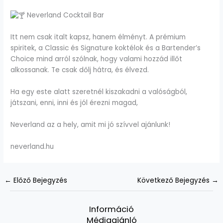
Neverland Cocktail Bar
Itt nem csak italt kapsz, hanem élményt. A prémium
spiritek, a Classic és Signature koktélok és a Bartender’s
Choice mind arról szólnak, hogy valami hozzád illőt
alkossanak. Te csak dőlj hátra, és élvezd.
Ha egy este alatt szeretnél kiszakadni a valóságból,
játszani, enni, inni és jól érezni magad,
Neverland az a hely, amit mi jó szívvel ajánlunk!
neverland.hu
←
Előző Bejegyzés
Következő Bejegyzés
→
Információ
Médiaajánló