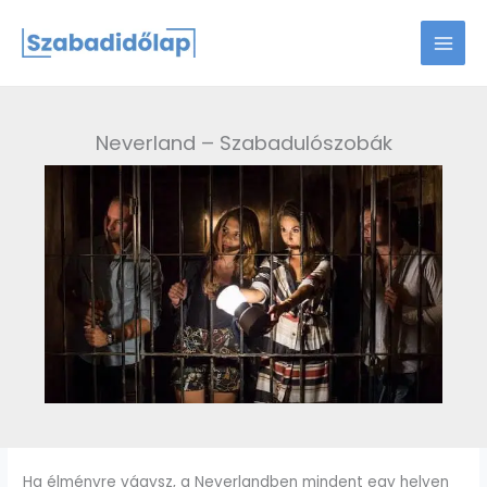
Skip
to
content
Neverland – Szabadulószobák
Ha élményre vágysz, a Neverlandben mindent egy helyen