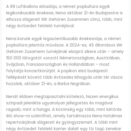
A 99 Luftballons előadója, a német popkultúra egyik
legikonikusabb énekese, Nena október 21-én Budapestre is
elhozza slágereit Wir Gehören Zusammen című, több, mint
négy évtizedet felölelő turnéjával.
Nena korunk egyik legautentikusabb énekesnője, a német
popkultúra jelentős művésze. A 2024-es, 45 állomásos Wir
Gehören Zusamenn turnéjának elsöprő sikere után – amely
150 000 látogatót vonzott Németországban, Ausztriában,
Svájcban, Franciaországban és Hollandiában – most
folytatja koncertkörútját. A popikon első budapesti
fellépését követő több évtizedes kihagyás után tér vissza
hozzánk, október 21-én, a Barba Negrában.
Nenát élőben megtapasztalni kötelező, hiszen energikus
színpadi jelenléte ugyanolyan jellegzetes és magával
ragadó, mint a hangja. A közönség egy több, mint kétórás
élő show-ra számíthat, amely tartalmazza Nena hatalmas
repertoárjának slágereit és gyöngyszemeit. A több mint
négy évtizedet felölelő karrier dalait egy tíz tagú zenekar