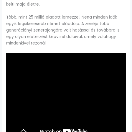
kelti majd életre.
Több, mint 25 millió eladott lemezzel, Nena minden idők
egyik legsikeresebb német előadója. A zenéje több
generációnyi zenerajongóra volt hatással és továbbra is
egy olyan életérzést képvisel dalaival, amely valahogy
mindenkivel rezonál.