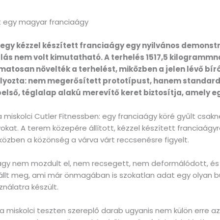
yt egy magyar franciaágy
ki egy kézzel készített franciaágy egy nyilvános demons
ás nem volt kimutatható. A terhelés 1517,5 kilogrammná
matosan növelték a terhelést, miközben a jelen lévő bíró
úlyozta: nem megerősített prototípust, hanem standar
első, téglalap alakú merevítő keret biztosítja, amely eg
 a miskolci Cutler Fitnessben: egy franciaágy köré gyűlt cs
kat. A terem közepére állított, kézzel készített franciaágy
közben a közönség a várva várt reccsenésre figyelt.
ágy nem mozdult el, nem recsegett, nem deformálódott, és a
l állt meg, ami már önmagában is szokatlan adat egy olyan 
nálatra készült.
: a miskolci teszten szereplő darab ugyanis nem külön erre 