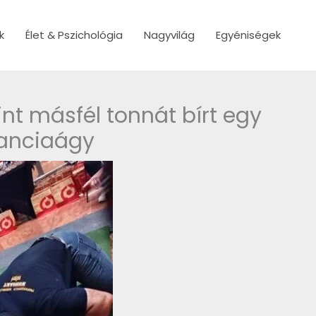
k
Élet & Pszichológia
Nagyvilág
Egyéniségek
nt másfél tonnát bírt egy
ranciaágy