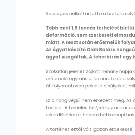
Recsegés nélkül tartotta a brutális súl
Több mint 1,5 tonnás terhelést bírt 
deformáció, sem szerkezeti elmozdul
miatt. A teszt során erőemelők folya
Az ágyat készítő Oláh Balázs hangs
ágyat vizsgáltak. A teherbírást egy b
Szokatlan jelenet zajlott néhány napja
erőemelő egymás után hordta rá a súlyo
át folyamatosan pakolta a súlyokat, mi
Ez a hang végül nem érkezett meg. Az 
történt. A terhelés 1517,5 kilogrammná
rekordkísérletre, hanem hétköznapi hasz
A történet ettől vált igazán érdekessé