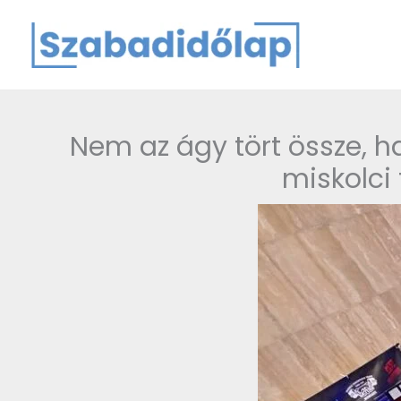
Skip
to
content
Nem az ágy tört össze, h
miskolci