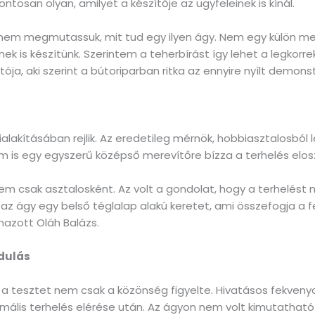
tosan olyan, amilyet a készítője az ügyfeleinek is kínál.
hanem megmutassuk, mit tud egy ilyen ágy. Nem egy külön m
ek is készítünk. Szerintem a teherbírást így lehet a legkor
ója, aki szerint a bútoriparban ritka az ennyire nyílt demonst
alakításában rejlik. Az eredetileg mérnök, hobbiasztalosból l
m is egy egyszerű középső merevítőre bízza a terhelés elo
em csak asztalosként. Az volt a gondolat, hogy a terhelést
 az ágy egy belső téglalap alakú keretet, ami összefogja a f
mazott Oláh Balázs.
zdulás
a tesztet nem csak a közönség figyelte. Hivatásos fekvenyomó 
ális terhelés elérése után. Az ágyon nem volt kimutatható a