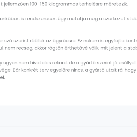
zét jellemzően 100–150 kilogrammos terhelésre méretezik.
nkában is rendszeresen úgy mutatja meg a szerkezet stabili
 szó szerint ráállok az ágyrácsra. Ez nekem is egyfajta kontr
l, nem recseg, akkor rögtön érthetővé válik, mit jelent a sta
gyan nem hivatalos rekord, de a gyártó szerint jó eséllyel 
l vége. Bár konkrét terv egyelőre nincs, a gyártó utalt rá, h
el.