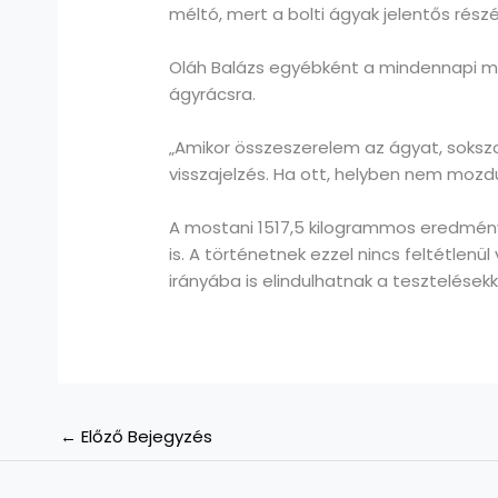
méltó, mert a bolti ágyak jelentős rés
Oláh Balázs egyébként a mindennapi mu
ágyrácsra.
„Amikor összeszerelem az ágyat, sokszor
visszajelzés. Ha ott, helyben nem mozdu
A mostani 1517,5 kilogrammos eredmény u
is. A történetnek ezzel nincs feltétlenü
irányába is elindulhatnak a tesztelésekk
←
Előző Bejegyzés