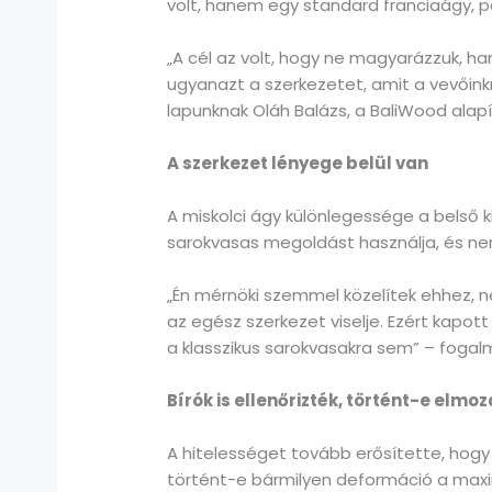
volt, hanem egy standard franciaágy, pon
„A cél az volt, hogy ne magyarázzuk, 
ugyanazt a szerkezetet, amit a vevőinkn
lapunknak Oláh Balázs, a BaliWood alapít
A szerkezet lényege belül van
A miskolci ágy különlegessége a belső ki
sarokvasas megoldást használja, és ne
„Én mérnöki szemmel közelítek ehhez, n
az egész szerkezet viselje. Ezért kapott
a klasszikus sarokvasakra sem” – fogal
Bírók is ellenőrizték, történt-e elmo
A hitelességet tovább erősítette, hogy 
történt-e bármilyen deformáció a maxim