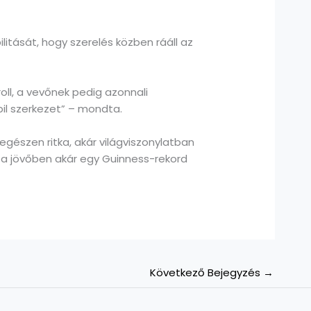
tását, hogy szerelés közben rááll az
oll, a vevőnek pedig azonnali
bil szerkezet” – mondta.
egészen ritka, akár világviszonylatban
ogy a jövőben akár egy Guinness-rekord
Következő Bejegyzés
→