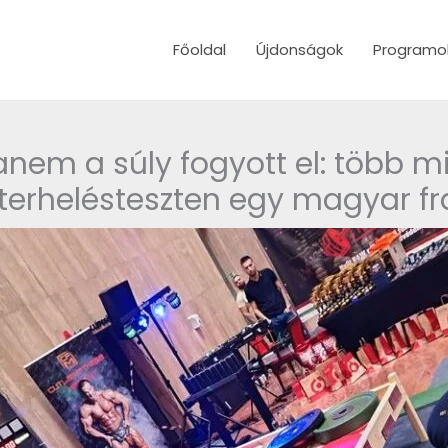
Főoldal
Újdonságok
Programo
anem a súly fogyott el: több mi
 terhelésteszten egy magyar f