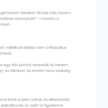
egerősített darabot vittünk oda, hanem
rektebben bizonyítani” – mondta a
ráció.
ett vállalkozó Balázs nem a klasszikus
sztását.
 ne egy-két pontra vezessük rá, hanem
ej- és lábrészt, és emiatt nincs szükség
bírók is jelen voltak, és ellenőrizték,
lakváltozás. Ez azért is figyelemre