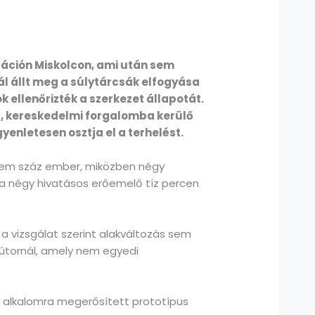
tráción Miskolcon, ami után sem
l állt meg a súlytárcsák elfogyása
k ellenőrizték a szerkezet állapotát.
d, kereskedelmi forgalomba kerülő
yenletesen osztja el a terhelést.
aknem száz ember, miközben négy
ra négy hivatásos erőemelő tíz percen
 vizsgálat szerint alakváltozás sem
bútornál, amely nem egyedi
az alkalomra megerősített prototípus