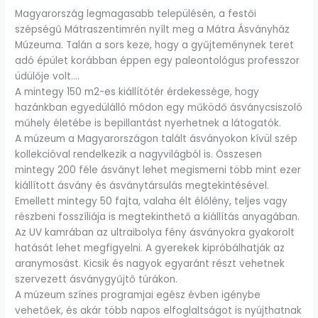
Magyarország legmagasabb településén, a festői
szépségű Mátraszentimrén nyílt meg a Mátra Ásványház
Múzeuma. Talán a sors keze, hogy a gyűjteménynek teret
adó épület korábban éppen egy paleontológus professzor
üdülője volt….
A mintegy 150 m2-es kiállítótér érdekessége, hogy
hazánkban egyedülálló módon egy működő ásványcsiszoló
műhely életébe is bepillantást nyerhetnek a látogatók.
A múzeum a Magyarországon talált ásványokon kívül szép
kollekcióval rendelkezik a nagyvilágból is. Összesen
mintegy 200 féle ásványt lehet megismerni több mint ezer
kiállított ásvány és ásványtársulás megtekintésével.
Emellett mintegy 50 fajta, valaha élt élőlény, teljes vagy
részbeni fosszíliája is megtekinthető a kiállítás anyagában.
Az UV kamrában az ultraibolya fény ásványokra gyakorolt
hatását lehet megfigyelni. A gyerekek kipróbálhatják az
aranymosást. Kicsik és nagyok egyaránt részt vehetnek
szervezett ásványgyűjtő túrákon.
A múzeum színes programjai egész évben igénybe
vehetőek, és akár több napos elfoglaltságot is nyújthatnak