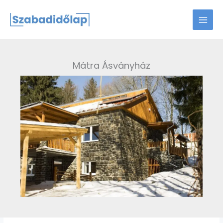
Skip
to
content
Mátra Ásványház