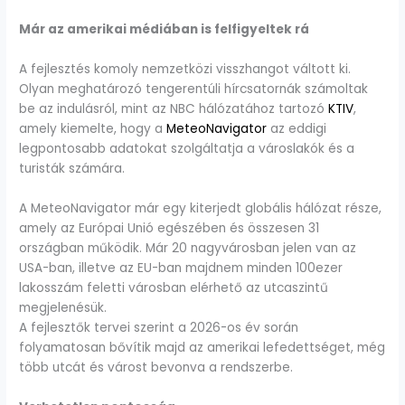
Már az amerikai médiában is felfigyeltek rá
A fejlesztés komoly nemzetközi visszhangot váltott ki.
Olyan meghatározó tengerentúli hírcsatornák számoltak
be az indulásról, mint az NBC hálózatához tartozó
KTIV
,
amely kiemelte, hogy a
MeteoNavigator
az eddigi
legpontosabb adatokat szolgáltatja a városlakók és a
turisták számára.
A MeteoNavigator már egy kiterjedt globális hálózat része,
amely az Európai Unió egészében és összesen 31
országban működik. Már 20 nagyvárosban jelen van az
USA-ban, illetve az EU-ban majdnem minden 100ezer
lakosszám feletti városban elérhető az utcaszintű
megjelenésük.
A fejlesztők tervei szerint a 2026-os év során
folyamatosan bővítik majd az amerikai lefedettséget, még
több utcát és várost bevonva a rendszerbe.