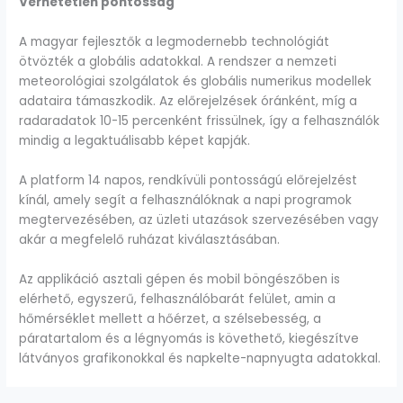
Verhetetlen pontosság
A magyar fejlesztők a legmodernebb technológiát
ötvözték a globális adatokkal. A rendszer a nemzeti
meteorológiai szolgálatok és globális numerikus modellek
adataira támaszkodik. Az előrejelzések óránként, míg a
radaradatok 10-15 percenként frissülnek, így a felhasználók
mindig a legaktuálisabb képet kapják.
A platform 14 napos, rendkívüli pontosságú előrejelzést
kínál, amely segít a felhasználóknak a napi programok
megtervezésében, az üzleti utazások szervezésében vagy
akár a megfelelő ruházat kiválasztásában.
Az applikáció asztali gépen és mobil böngészőben is
elérhető, egyszerű, felhasználóbarát felület, amin a
hőmérséklet mellett a hőérzet, a szélsebesség, a
páratartalom és a légnyomás is követhető, kiegészítve
látványos grafikonokkal és napkelte-napnyugta adatokkal.