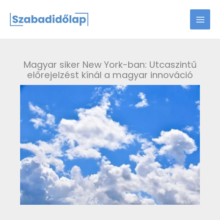
Skip
to
content
Magyar siker New York-ban: Utcaszintű
előrejelzést kínál a magyar innováció