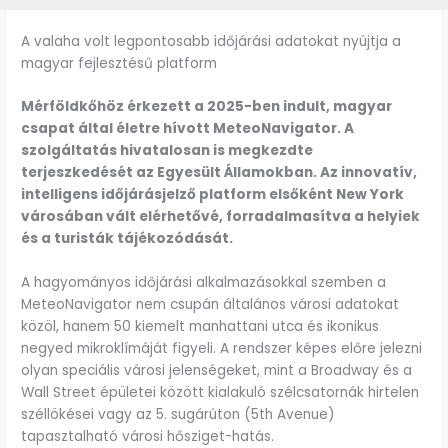
A valaha volt legpontosabb időjárási adatokat nyújtja a
magyar fejlesztésű platform
Mérföldkőhöz érkezett a 2025-ben indult, magyar
csapat által életre hívott MeteoNavigator. A
szolgáltatás hivatalosan is megkezdte
terjeszkedését az Egyesült Államokban. Az innovatív,
intelligens időjárásjelző platform elsőként New York
városában vált elérhetővé, forradalmasítva a helyiek
és a turisták tájékozódását.
A hagyományos időjárási alkalmazásokkal szemben a
MeteoNavigator nem csupán általános városi adatokat
közöl, hanem 50 kiemelt manhattani utca és ikonikus
negyed mikroklímáját figyeli. A rendszer képes előre jelezni
olyan speciális városi jelenségeket, mint a Broadway és a
Wall Street épületei között kialakuló szélcsatornák hirtelen
széllökései vagy az 5. sugárúton (5th Avenue)
tapasztalható városi hősziget-hatás.