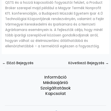
QSTS és a hozzá kapcsolódó fogyasztói felület, a Product
Broker szerepel majd például a Magyar Termék Nonprofit
Kft. konferenciáján, a Budapesti Műszaki Egyetem Ipar 4.0
Technológiai Központjának rendezvényén, valamint a Fejér
Vármegyei Kereskedelmi és Iparkamara és a Nemzeti
Agrárkamara eseményein is. A fejlesztők célja, hogy minél
több iparági szereplővel közösen gondolkodjanak arról,
hogyan válhat az élelmiszerlánc átláthatóbbá és
ellenőrizhetőbbé – a termelőtől egészen a fogyasztóig.
←
Előző Bejegyzés
Következő Bejegyzés
→
Információ
Médiaajánló
Szolgáltatások
Kapcsolat