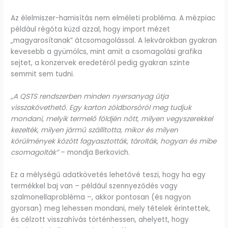
Az élelmiszer-hamisítás nem elméleti probléma. A mézpiac
például régóta küzd azzal, hogy import mézet
„magyarosítanak” átcsomagolással. A lekvárokban gyakran
kevesebb a gyümölcs, mint amit a csomagolási grafika
sejtet, a konzervek eredetéről pedig gyakran szinte
semmit sem tudni.
„A QSTS rendszerben minden nyersanyag útja
visszakövethető. Egy karton zöldborsóról meg tudjuk
mondani, melyik termelő földjén nőtt, milyen vegyszerekkel
kezelték, milyen jármű szállította, mikor és milyen
körülmények között fagyasztották, tárolták, hogyan és mibe
csomagolták”
– mondja Berkovich.
Ez a mélységű adatkövetés lehetővé teszi, hogy ha egy
termékkel baj van – például szennyeződés vagy
szalmonellaprobléma –, akkor pontosan (és nagyon
gyorsan) meg lehessen mondani, mely tételek érintettek,
és célzott visszahívás történhessen, ahelyett, hogy