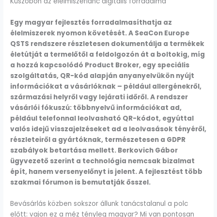
Küszöbön az élelmiszerlánc digitális forradalma
Egy magyar fejlesztés forradalmasíthatja az
élelmiszerek nyomon követését. A SeaCon Europe
QSTS rendszere részletesen dokumentálja a termékek
életútját a termelőtől a feldolgozón át a boltokig, míg
a hozzá kapcsolódó Product Broker, egy speciális
szolgáltatás, QR-kód alapján anyanyelvükön nyújt
információkat a vásárlóknak – például allergénekről,
származási helyről vagy lejárati időről. A rendszer
vásárlói fókuszú: többnyelvű információkat ad,
például telefonnal leolvasható QR-kódot, egyúttal
valós idejű visszajelzéseket ad a leolvasások tényéről,
részleteiről a gyártóknak, természetesen a GDPR
szabályok betartása mellett. Berkovich Gábor
ügyvezető szerint a technológia nemcsak bizalmat
épít, hanem versenyelőnyt is jelent. A fejlesztést több
szakmai fórumon is bemutatják ősszel.
Bevásárlás közben sokszor állunk tanácstalanul a polc
előtt: vajon ez a méz tényleg magyar? Mi van pontosan