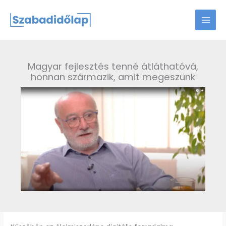
Skip
to
content
Magyar fejlesztés tenné átláthatóvá,
honnan származik, amit megeszünk