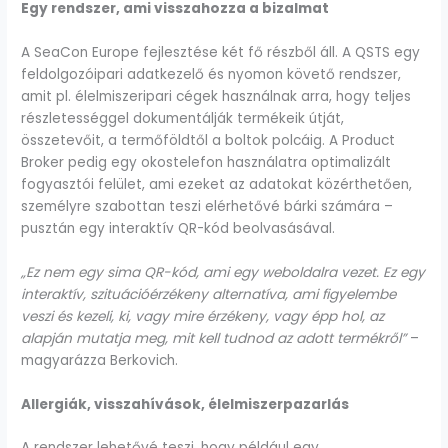
Egy rendszer, ami visszahozza a bizalmat
A SeaCon Europe fejlesztése két fő részből áll. A QSTS egy
feldolgozóipari adatkezelő és nyomon követő rendszer,
amit pl. élelmiszeripari cégek használnak arra, hogy teljes
részletességgel dokumentálják termékeik útját,
összetevőit, a termőföldtől a boltok polcáig. A Product
Broker pedig egy okostelefon használatra optimalizált
fogyasztói felület, ami ezeket az adatokat közérthetően,
személyre szabottan teszi elérhetővé bárki számára –
pusztán egy interaktív QR-kód beolvasásával.
„Ez nem egy sima QR-kód, ami egy weboldalra vezet. Ez egy
interaktív, szituációérzékeny alternatíva, ami figyelembe
veszi és kezeli, ki, vagy mire érzékeny, vagy épp hol, az
alapján mutatja meg, mit kell tudnod az adott termékről”
–
magyarázza Berkovich.
Allergiák, visszahívások, élelmiszerpazarlás
A rendszer lehetővé teszi, hogy például egy