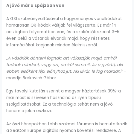
A jövő már a spájzban van
A GS1 szabványváltásával a hagyományos vonalkódokat
hamarosan QR-kódok váltják fel világszerte. Ez már 14
országban folyamatban van, és a szakértők szerint 3–5
éven belül a vásárlók elvárják majd, hogy részletes
információkat kapjanak minden élelmiszerről.
„A vásárlók dönteni fognak: azt választják majd, amiről
tudnak mindent, vagy azt, amiről semmit. Az a gyártó, aki
ebben elsőként lép, előnyhöz jut. Aki kivár, le fog maradni”
–
mondja Berkovich Gábor.
Egy tavalyi kutatás szerint a magyar háztartások 39%-a
már most is szívesen használná az ilyen típusú
szolgáltatásokat. Ez a technológia tehát nem a jövő,
hanem a jelen eszköze.
Az őszi hónapokban több szakmai fórumon is bemutatkozik
a SeaCon Europe digitális nyomon követési rendszere. A