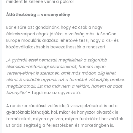
mindent le kellene venni a polcról.
Átláthatóság = versenyelőny
Bár elsőre azt gondolnánk, hogy ez csak a nagy
élelmiszeripari cégek játéka, a valóság más. A SeaCon
Europe moduláris árazása lehetővé teszi, hogy a kis- és
középvállalkozások is bevezethessék a rendszert.
„A gyártók ezzel nemcsak megfelelnek a szigorúbb
élelmiszer-biztonsági elvárásoknak, hanem olyan
versenyelőnyt is szereznek, amit más módon alig lehet
elérni. A vásárlók ugyanis azt a terméket választják, amiben
megbízhatnak. Ezt ma már nem a reklám, hanem az adat
bizonyítja”
– fogalmaz az ügyvezető.
A rendszer ráadásul valós idejű visszajelzéseket is ad a
gyártóknak: láthatják, hol, mikor és hányszor olvasták le
termékeiket, milyen nyelven, milyen funkciókat használtak.
Ez óriási segítség a fejlesztésben és marketingben is.