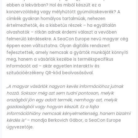
ebben a lekvárban? Hol és miből készült ez a
konzervzöldség vagy mélyhűtött gyümölcskeverék? A
címkék gyakran homályos tartalmúak, nehezen
értelmezhetők, és a kisbetűs részek – ha egyáltalán
olvashatók – ritkán adnak érdemi választ a vevőben
felmerülő kérdésekre. A SeaCon Europe nevű magyar cég
éppen ezen változtatna. Olyan digitális rendszert
fejlesztettek, amely nemcsak a gyártók munkáját könnyíti
meg, hanem a vásárlók kezébe is termékspecifikus
információt ad – akár egyetlen interaktív és
szituációérzékeny QR-kód beolvasásával.
„A magyar vásárlók nagyon kevés információhoz jutnak
hozzá. Sokszor még azt sem tudni pontosan, melyik
országból jön egy adott termék, nemhogy azt, melyik
gazdaságból vagy hogyan készült. Ez a fajta
információhiány nemcsak kényelmetlenség, hanem bizalmi
kérdés is”
– mondja Berkovich Gábor, a SeaCon Europe
ügyvezetője.