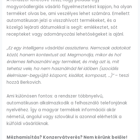
mogyoróallergiás vásárló figyelmeztetést kapjon, ha olyan
terméket olvas be, ami veszélyes lehet számára. Emellett
automatikusan jelzi a visszahívott termékeket, és a
közelgő lejárati dátumokkal is segít: emlékeztet, sőt
recepteket vagy adományozási lehetőségeket is ajánl.
„Ez egy intelligens vásárlási asszisztens. Nemcsak adatokat
közöl, hanem kontextust ad. Megmondja, mikor és hol
érdemes felhasználni egy terméket, és még azt is, mit
tehetsz vele, ha nem használnád fel időben (szociális
élelmiszer-begyűjtő központ, kisállat, komposzt, …)”
– teszi
hozzá Berkovich.
Ami különösen fontos: a rendszer többnyelvű,
automatikusan alkalmazkodik a felhasználó telefonjának
nyelvéhez. Így a magyar termékek információi akár
németül, angolul vagy szlovákul is azonnal elérhetők a
külföldi vásárlóknak.
Mézhamisítás? Konzervátverés? Nem kérünk belőle!