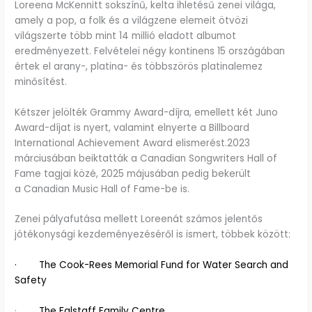
Loreena McKennitt sokszínű, kelta ihletésű zenei világa,
amely a pop, a folk és a világzene elemeit ötvözi
világszerte több mint 14 millió eladott albumot
eredményezett. Felvételei négy kontinens 15 országában
értek el arany-, platina- és többszörös platinalemez
minősítést.
Kétszer jelölték Grammy Award-díjra, emellett két Juno
Award-díjat is nyert, valamint elnyerte a Billboard
International Achievement Award elismerést.2023
márciusában beiktatták a Canadian Songwriters Hall of
Fame tagjai közé, 2025 májusában pedig bekerült
a Canadian Music Hall of Fame-be is.
Zenei pályafutása mellett Loreenát számos jelentős
jótékonysági kezdeményezéséről is ismert, többek között:
·
The Cook-Rees Memorial Fund for Water Search and
Safety
·
The Falstaff Family Centre