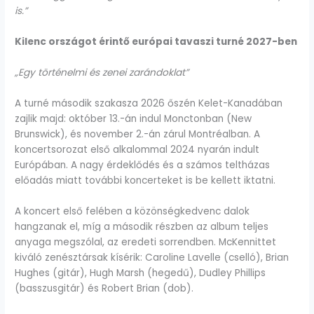
is.”
Kilenc országot érintő európai tavaszi turné 2027-ben
„Egy történelmi és zenei zarándoklat”
A turné második szakasza 2026 őszén Kelet-Kanadában
zajlik majd: október 13.-án indul Monctonban (New
Brunswick), és november 2.-án zárul Montréalban. A
koncertsorozat első alkalommal 2024 nyarán indult
Európában. A nagy érdeklődés és a számos teltházas
előadás miatt további koncerteket is be kellett iktatni.
A koncert első felében a közönségkedvenc dalok
hangzanak el, míg a második részben az album teljes
anyaga megszólal, az eredeti sorrendben. McKennittet
kiváló zenésztársak kísérik: Caroline Lavelle (cselló), Brian
Hughes (gitár), Hugh Marsh (hegedű), Dudley Phillips
(basszusgitár) és Robert Brian (dob).