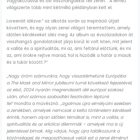
vágyakozással és ősi visszhangokkal teli zenét”. A lemez
világszerte több mint kétmillió példányban kelt el.
Loreenát idézve:” az alkotás során az inspiráció útjait
követtem, és egy olyan zenei világot teremtettem, amely
időtlen kérdéseket idéz meg. Az album az évszázadokon át
visszhangzó gondolatokat járja körül: ki volt Isten, mit jelent
a vallás és a spiritualitás, mi az, ami feltárul előttünk, és mi
az, ami örökre rejtve marad, hol is húzódik a határ a maszk
és a tükör között.?”
„Nagy öröm számunkra, hogy visszatérhetünk Európába
a
The Mask and Mirror
jubileumi turné következő fejezetével,
az első, 2024 nyarán megrendezett dél európai szakasz
után, ahol számos szabadtéri fesztiválon léptünk
fel”
mondta a művésznő.
„Izgalmas újra elmélyülni ezekben
a zenékben, amelyek nemcsak a kelta történelem kérdéseit
érintik, hanem olyan időtlen témákat is, mint a vallás, a
spiritualitás és az erkölcsi dilemmák – amelyek ma is új
jelentéssel bírnak. Alig várjuk, hogy újra találkozzunk a
közönséggel, és megoszthassuk velük ezt a zenei élményt