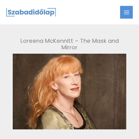
Skip
to
content
Loreena McKennitt – The Mask and
Mirror