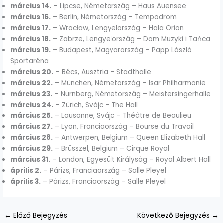
március 14.
– Lipcse, Németország – Haus Auensee
március 16.
– Berlin, Németország – Tempodrom
március 17.
– Wrocław, Lengyelország – Hala Orion
március 18.
– Zabrze, Lengyelország – Dom Muzyki i Tańca
március 19.
– Budapest, Magyarország – Papp László
Sportaréna
március 20.
– Bécs, Ausztria – Stadthalle
március 22.
– München, Németország – Isar Philharmonie
március 23.
– Nürnberg, Németország – Meistersingerhalle
március 24.
– Zürich, Svájc – The Hall
március 25.
– Lausanne, Svájc – Théâtre de Beaulieu
március 27.
– Lyon, Franciaország – Bourse du Travail
március 28.
– Antwerpen, Belgium – Queen Elizabeth Hall
március 29.
– Brüsszel, Belgium – Cirque Royal
március 31.
– London, Egyesült Királyság – Royal Albert Hall
április 2.
– Párizs, Franciaország – Salle Pleyel
április 3.
– Párizs, Franciaország – Salle Pleyel
←
Előző Bejegyzés
Következő Bejegyzés
→