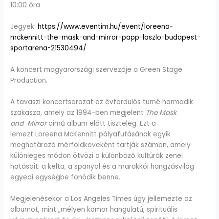
10:00 óra
Jegyek:
https://www.eventim.hu/event/loreena-
mckennitt-the-mask-and-mirror-papp-laszlo-budapest-
sportarena-21530494/
A koncert magyarországi szervezője a Green Stage
Production.
A tavaszi koncertsorozat az évfordulós turné harmadik
szakasza, amely az 1994-ben megjelent
The Mask
and Mirror
című album előtt tiszteleg. Ezt a
lemezt Loreena McKennitt pályafutásának egyik
meghatározó mérföldköveként tartják számon, amely
különleges módon ötvözi a különböző kultúrák zenei
hatásait: a kelta, a spanyol és a marokkói hangzásvilág
egyedi egységbe fonódik benne.
Megjelenésekor a Los Angeles Times úgy jellemezte az
albumot, mint „mélyen komor hangulatú, spirituális