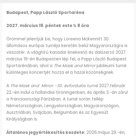
Budapest, Papp László Sportaréna
2027. március 19. péntek este ½ 8 óra
Örömmel jelentjük be, hogy Loreena McKennitt 30
állomásos európai turnéja keretén belül Magyarországra is
visszatér. A világhírű kanadai énekesnő és dalszerző 2027.
március 19-én Budapesten lép fel, a Papp László Budapest
Sportarénában, ahol a
The Mask and Mirror
jubileumi turné
különleges koncertjét hozza el a hazai közönségnek.
A
The Mask and Mirror -30. évfordulós turné
2027.február
22.-én indul a hollandiai Groningenben, és április 3.-án zárul
a franciaországi Párizsban. A turné során fellép
Németországban, Lengyelországban, Magyarországon,
Ausztriában, Svájcban, Belgiumban és az Egyesült
Királyságban is.
Általános jegyértékesítés kezdete:
2026.május 29.-én,