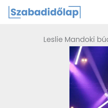
Skip
to
content
Leslie Mandoki bú