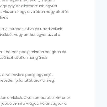
a is mélyen megrendít, mégis a
hogy együtt alkothattunk, együtt
t. Hiszem, hogy a valóban nagy alkotók
lnek.
 kultúrában. Clive és David velünk
űvükből, vagy amikor ugyanazzal a
yton-Thomas pedig minden hangban és
 utánozhatatlan hangjának
 Clive Davisre pedig egy saját
etetlen pillanatát örökíti meg.
en emlékek. Olyan emberek tekintenek
 jobbá tenni a világot. Hálás vagyok a