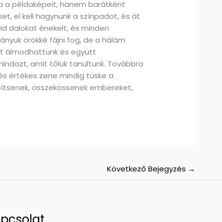
a a példaképeit, hanem barátként
et, el kell hagynunk a színpadot, és át
id dalokat énekelt, és minden
nyuk örökké fájni fog, de a hálám
tt álmodhattunk és együtt
indazt, amit tőlük tanultunk. Továbbra
és értékes zene mindig tüske a
ítsenek, összekössenek embereket,
Következő Bejegyzés
→
pcsolat