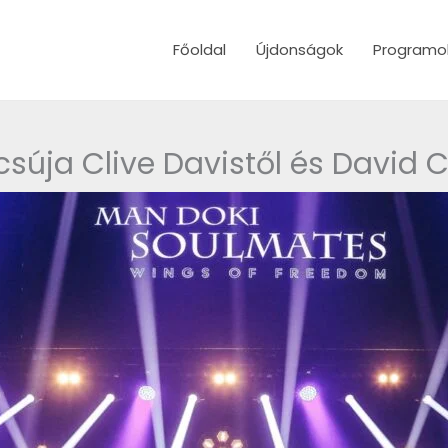
Főoldal
Újdonságok
Programo
csúja Clive Davistől és David