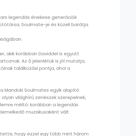
ears legendás énekese generációk
tótársa, Soulmate-je és közeli barátja.
saságában.
r, akik korábban Daviddel is együtt
oznak. Az ő jelenlétük is jól mutatja,
nak találkozási pontja, ahol a
 a Mandoki Soulmates egyik alapító
olyan világhírű zenészek szerepelnek,
yelemre méltó: korábban a legendás
k kiemelkedő muzsikusaként vált
ejtette, hogy ezzel egy több mint három