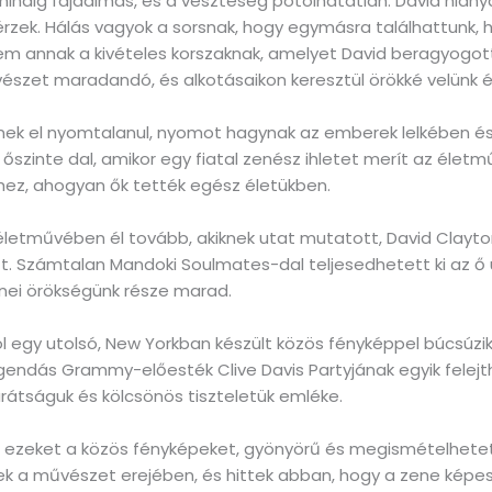
indig fájdalmas, és a veszteség pótolhatatlan. David hiány
rzek. Hálás vagyok a sorsnak, hogy egymásra találhattunk, 
tem annak a kivételes korszaknak, amelyet David beragyogot
szet maradandó, és alkotásaikon keresztül örökké velünk é
k el nyomtalanul, nyomot hagynak az emberek lelkében és a
szinte dal, amikor egy fiatal zenész ihletet merít az életm
éhez, ahogyan ők tették egész életükben.
 életművében él tovább, akiknek utat mutatott, David Cla
. Számtalan Mandoki Soulmates-dal teljesedhetett ki az ő
nei örökségünk része marad.
 egy utolsó, New Yorkban készült közös fényképpel búcsúzik,
gendás Grammy-előesték Clive Davis Partyjának egyik felejth
rátságuk és kölcsönös tiszteletük emléke.
zeket a közös fényképeket, gyönyörű és megismételhetetl
ttek a művészet erejében, és hittek abban, hogy a zene képes