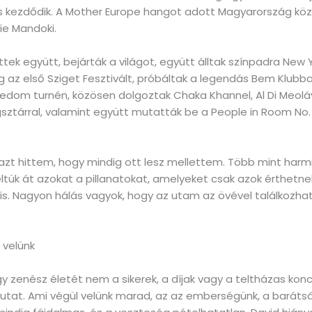
s kezdődik. A Mother Europe hangot adott Magyarország kö
lie Mandoki.
tek együtt, bejárták a világot, együtt álltak színpadra New
az első Sziget Fesztivált, próbáltak a legendás Bem Klubban
edom turnén, közösen dolgoztak Chaka Khannel, Al Di Meoláva
gsztárral, valamint együtt mutatták be a People in Room No
azt hittem, hogy mindig ott lesz mellettem. Több mint harm
ltük át azokat a pillanatokat, amelyeket csak azok érthetnek
ve is. Nagyon hálás vagyok, hogy az utam az övével találkozha
 velünk
gy zenész életét nem a sikerek, a díjak vagy a teltházas ko
z utat. Ami végül velünk marad, az az emberségünk, a baráts