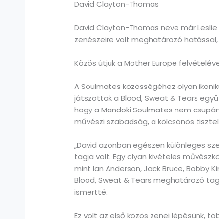
David Clayton-Thomas
David Clayton-Thomas neve már Leslie 
zenészeire volt meghatározó hatással, 
Közös útjuk a Mother Europe felvételév
A Soulmates közösségéhez olyan ikoniku
játszottak a Blood, Sweat & Tears együt
hogy a Mandoki Soulmates nem csupán eg
művészi szabadság, a kölcsönös tisztel
„David azonban egészen különleges sze
tagja volt. Egy olyan kivételes művész
mint Ian Anderson, Jack Bruce, Bobby K
Blood, Sweat & Tears meghatározó tagjak
ismertté.
Ez volt az első közös zenei lépésünk, 