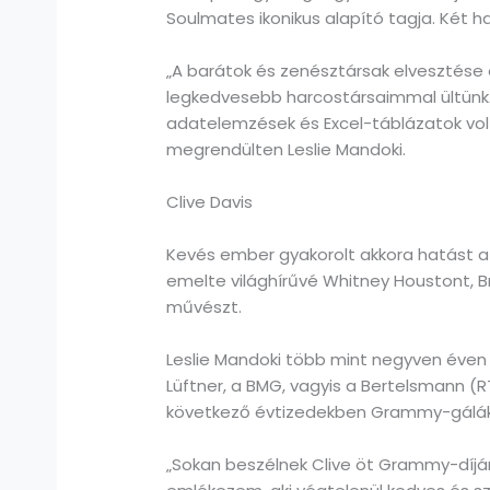
Soulmates ikonikus alapító tagja. Két 
„A barátok és zenésztársak elvesztése 
legkedvesebb harcostársaimmal ültünk.
adatelemzések és Excel-táblázatok volt
megrendülten Leslie Mandoki.
Clive Davis
Kevés ember gyakorolt akkora hatást a 
emelte világhírűvé Whitney Houstont, Br
művészt.
Leslie Mandoki több mint negyven éven 
Lüftner, a BMG, vagyis a Bertelsmann (
következő évtizedekben Grammy-gálák,
„Sokan beszélnek Clive öt Grammy-díjáró