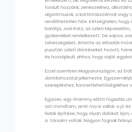
emlékezem, aki végtelenül kedves és sz
fordult hozzánk, zenészekhez, alkotókho
algoritmusok, a kattintásszámok vagy 
rendíthetetlen hite. Kétségtelen, hogy
barátja, Joel Katz, az üzleti képviselőm
gyökerekkel rendelkezett. De sajnos Joel 
tehetségeket, értette az előadók művés
pusztán üzleti döntéseket hozott, han
és hozzájárult ahhoz, hogy saját egyén
Ezzel szemben Magyarországon, az Erdő
döntéshozatal jellemezte. Egyszemélybe
szerepléshez, koncertlehetőségekhez v
Egyszer, egy Grammy előtti fogadás utá
azt mondtam, amit ma is vallok: a jó é
hidak építése, hogy olyan dalokat írjo
a társaim voltak. Nagyon fognak hiányo