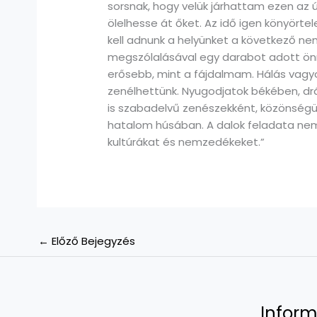
sorsnak, hogy velük járhattam ezen az
ölelhesse át őket. Az idő igen könyörte
kell adnunk a helyünket a következő ne
megszólalásával egy darabot adott önma
erősebb, mint a fájdalmam. Hálás vagy
zenélhettünk. Nyugodjatok békében, drá
is szabadelvű zenészekként, közönségün
hatalom húsában. A dalok feladata ne
kultúrákat és nemzedékeket.”
←
Előző Bejegyzés
Inform