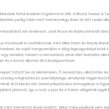
Mandoki fiatal éveiben fogalommá vált. A Blood, Sweat & T
később pedig több mint harmincnégy éven át lett Leslie alko
el kezdődött Ian Anderson, Jack Bruce és Bobby Kimball tár
s művészek is csatlakoztak, mint Mike Stern és Randy Brecke
tesben, és saját hangszerükön a világ legnagyobbjai közé tart
y zenekar, hanem a nemzetközi zenei élet kivételes alkotói
et és a közös alkotás áll a középpontban.
repet töltött be az életemben. Ő zenésztárs, alkotótárs és
közösség meghatározó személyisége, amelynek tagjai között 
imball, Al Di Meola stb. David pályafutása önmagában is fig
ént játszott, így a rock, a jazz és a fusion világának egyi
több mint harmincöt évvel ezelőtt. Akkor még egyikünk sem s