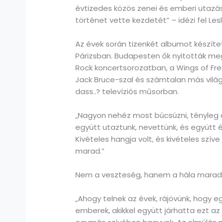
évtizedes közös zenei és emberi utazá
történet vette kezdetét” – idézi fel Les
Az évek során tizenkét albumot készítet
Párizsban. Budapesten ők nyitották meg 
Rock koncertsorozatban, a Wings of Fre
Jack Bruce-szal és számtalan más vilá
dass..? televíziós műsorban.
„Nagyon nehéz most búcsúzni, tényleg 
együtt utaztunk, nevettünk, és együtt é
Kivételes hangja volt, és kivételes szí
marad.”
Nem a veszteség, hanem a hála marad
„Ahogy telnek az évek, rájövünk, hogy e
emberek, akikkel együtt járhatta ezt a