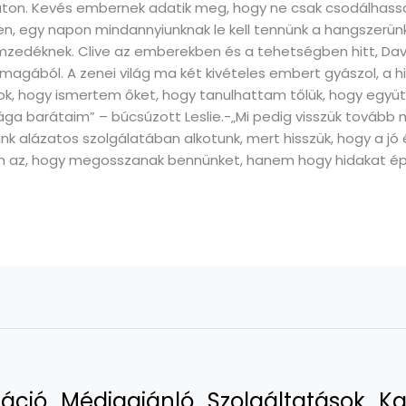
 úton. Kevés embernek adatik meg, hogy ne csak csodálhass
len, egy napon mindannyiunknak le kell tennünk a hangszerünk
mzedéknek. Clive az emberekben és a tehetségben hitt, Dav
gából. A zenei világ ma két kivételes embert gyászol, a hiá
ok, hogy ismertem őket, hogy tanulhattam tőlük, hogy együ
ga barátaim” – búcsúzott Leslie.-„Mi pedig visszük tovább m
k alázatos szolgálatában alkotunk, mert hisszük, hogy a jó 
m az, hogy megosszanak bennünket, hanem hogy hidakat ép
áció
Médiaajánló
Szolgáltatások
Ka