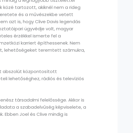
 mindig a legnagyobb tisztelettel
 közé tartozott, akiknél nem a rideg
szeretete és a művészekbe vetett
em azt is, hogy Clive Davis legendás
koztatóipari ügyvédje volt, magyar
ételes érzékkel ismerte fel a
mzetközi karriert építhessenek. Nem
t, lehetőségeket teremtett számukra,
t abszolút központosított
li lehetőséghez, rádiós és televíziós
enész társadalmi felelőssége. Akkor is
eladata a szabadelvűség képviselete, a
. Ebben Joel és Clive mindig is