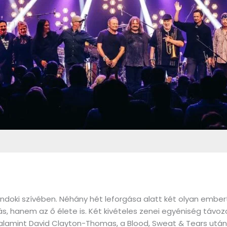
ndoki szívében. Néhány hét leforgása alatt két olyan embertől
s, hanem az ő élete is. Két kivételes zenei egyéniség távoz
valamint David Clayton-Thomas, a Blood, Sweat & Tears utá