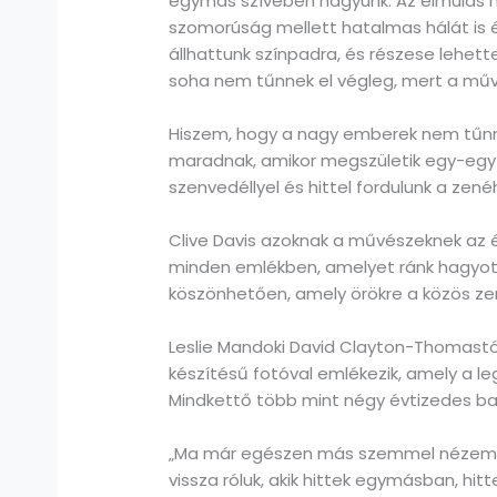
egymás szívében hagyunk. Az elmúlás m
szomorúság mellett hatalmas hálát is é
állhattunk színpadra, és részese lehet
soha nem tűnnek el végleg, mert a művé
Hiszem, hogy a nagy emberek nem tűnne
maradnak, amikor megszületik egy-egy ő
szenvedéllyel és hittel fordulunk a zen
Clive Davis azoknak a művészeknek az
minden emlékben, amelyet ránk hagyott
köszönhetően, amely örökre a közös ze
Leslie Mandoki David Clayton-Thomastól
készítésű fotóval emlékezik, amely a le
Mindkettő több mint négy évtizedes ba
„Ma már egészen más szemmel nézem e
vissza róluk, akik hittek egymásban, hi