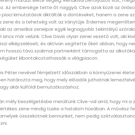
erény maradt élete végéig. Rendkívül befolyásos volt, mégis
z. Az embersége tette őt naggyá. Clive azok közé az óriások
a piaci kimutatások diktálták a döntéseket, hanem a zene 
 a zene és a tehetség volt az iránytűje. Érdemes megemlíten
, aki az amerikai zeneipar egyik legnagyobb tekintélyű szóra
sincs már velünk. Clive Davis olyan zenei vezető volt, aki kiv
zi elképzeléseit, és aktívan segítette őket abban, hogy ne
em hosszú távú szakmai partnerként támogatta az alkotóka
iségüket kibontakoztathassák a világpiacon.
s Péter nevével fémjelzett időszakban a könnyűzenei élete
n határozta meg, hogy mely előadók juthatnak lemezfelvéte
agy akár külföldi bemutatkozáshoz.
n mély beszélgetésbe merültünk Clive-val arról, hogy mi a z
s értékes zene mindig tüske a hatalom húsában. A művész f
n, amelyek összekötnek bennünket, nem pedig szétválasztanak
zni.