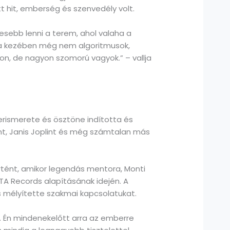
t hit, emberség és szenvedély volt.
esebb lenni a terem, ahol valaha a
k a kezében még nem algoritmusok,
on, de nagyon szomorú vagyok.” – vallja
erismerete és ösztöne indította és
lint, Janis Joplint és még számtalan más
rtént, amikor legendás mentora, Monti
TA Records alapításának idején. A
mélyítette szakmai kapcsolatukat.
te. Én mindenekelőtt arra az emberre