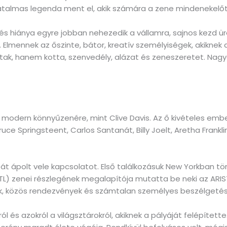
hatalmas legenda ment el, akik számára a zene mindenekelőt
és hiánya egyre jobban nehezedik a vállamra, sajnos kezd ür
 Elmennek az őszinte, bátor, kreatív személyiségek, akikne
ak, hanem kotta, szenvedély, alázat és zeneszeretet. Nagy
modern könnyűzenére, mint Clive Davis. Az ő kivételes emb
uce Springsteent, Carlos Santanát, Billy Joelt, Aretha Frank
át ápolt vele kapcsolatot. Első találkozásuk New Yorkban tö
RTL) zenei részlegének megalapítója mutatta be neki az ARIS
 közös rendezvények és számtalan személyes beszélgetés 
l és azokról a világsztárokról, akiknek a pályáját felépítet