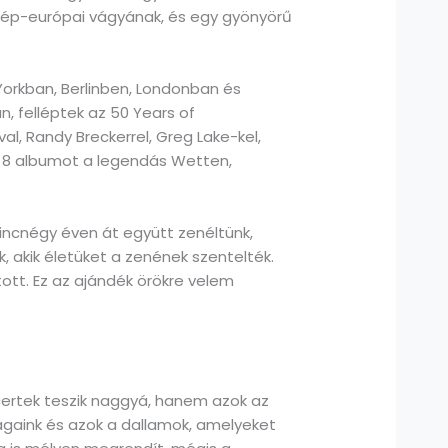
zép-európai vágyának, és egy gyönyörű
 Yorkban, Berlinben, Londonban és
, felléptek az 50 Years of
l, Randy Breckerrel, Greg Lake-kel,
. 8 albumot a legendás Wetten,
incnégy éven át együtt zenéltünk,
, akik életüket a zenének szentelték.
tott. Ez az ajándék örökre velem
ncertek teszik naggyá, hanem azok az
ágaink és azok a dallamok, amelyeket