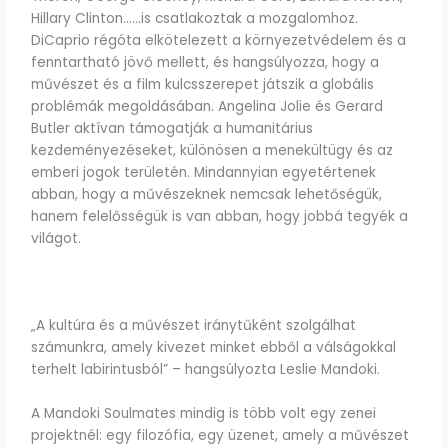
Hillary Clinton……is csatlakoztak a mozgalomhoz.
DiCaprio régóta elkötelezett a környezetvédelem és a
fenntartható jövő mellett, és hangsúlyozza, hogy a
művészet és a film kulcsszerepet játszik a globális
problémák megoldásában. Angelina Jolie és Gerard
Butler aktívan támogatják a humanitárius
kezdeményezéseket, különösen a menekültügy és az
emberi jogok területén. Mindannyian egyetértenek
abban, hogy a művészeknek nemcsak lehetőségük,
hanem felelősségük is van abban, hogy jobbá tegyék a
világot.
„A kultúra és a művészet iránytűként szolgálhat
számunkra, amely kivezet minket ebből a válságokkal
terhelt labirintusból” – hangsúlyozta Leslie Mandoki.
A Mandoki Soulmates mindig is több volt egy zenei
projektnél: egy filozófia, egy üzenet, amely a művészet