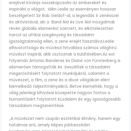
erejével kívánja összekapcsolni az embereket és
inspirálni a világot. Idén Leslie az eseményen hosszan
beszélgetett Sir Bob Geldof-al, a legendás ír zenésszel
és aktivistával, aki a Band Aid és Live Aid mozgalmak
révén globális elismerést szerzett, és elkötelezetten
harcol az afrikai szegénység és társadalmi
igazságtalanság ellen, a zene erejét használva.Leslie
elhivatottsága és művészi hitvallása számos világhírű
művészt inspirál, akik osztoznak a küldtésében.Az est
folyamán Antonio Banderas és Diane von Fürstenberg is
elismerően támogatták és beszéltek a társadalmi
megerősítésért folytatott munkájukról, valamint a
művészet, a film, a zene és a divat világában elért
kiemelkedő teljesítményeikrő, illetve kiemelték, hogy a
világ jelenlegi kihívásai közepette nagyon fontos a
humanitásért folytatott küzdelem és egy igazságosabb
társadalom megteremtése.
„A művészet nem csupán esztétikai élmény, hanem egy
hatalmas erő, amely képes párbeszédet