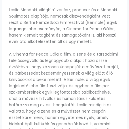
Leslie Mandoki, világhírű zenész, producer és a Mandoki
Soulmates alapítója, nemcsak díszvendégként vett
részt a Berlini Nemzetközi Filmfesztivál (Berlinale) egyik
legrangosabb eseményén, a Cinema for Peace Gálán,
hanem kiemelt tagként és támogatóként is, aki hosszú
évek óta elkötelezetten áll az ügy mellett.
A Cinema for Peace Gála a film, a zene és a társadalmi
felelősségvállalás legnagyobb alakjait hoza össze
évről-évre, hogy közösen ünnepeljék a művészet erejét,
és párbeszédet kezdeményezzenek a világ előtt álló
kihívásokról a béke mellett. A Berlinale, a világ egyik
legjelentősebb filmfesztiválja, és egyben a filmipar
szakembereinek egyik legfontosabb találkozóhelye,
ahol a művészi hitvallás és humanitárius küldetés
határozza meg az est hangulatát. Leslie mindig is azt
vallotta, hogy a zene és a művészet nem csupán
esztétikai élmény, hanem egyetemes nyelv, amely
hidakat épít kultúrák és generációk között, valamint