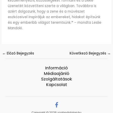
kezdeményezni, közösségeket formálni és a béke
üzenetét közvetíteni szerte a világban. Továbbra is
azért dolgozunk, hogy a zene és a művészet
eszközeivel inspiráljuk az embereket, hidakat építsünk
és egy emberibb világot teremtsünk.
”
– mondta Leslie
Mandoki.
←
Előző Bejegyzés
Következő Bejegyzés
→
Információ
Médiaajánló
Szolgáltatások
Kapcsolat
Copyright © 2026 szabadidolap.hu