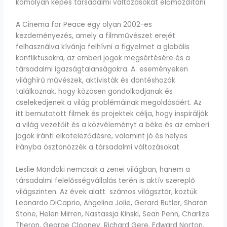
komolyan képes társadalmi változásokat előmozdítani.
A Cinema for Peace egy olyan 2002-es
kezdeményezés, amely a filmművészet erejét
felhasználva kívánja felhívni a figyelmet a globális
konfliktusokra, az emberi jogok megsértésére és a
társadalmi igazságtalanságokra. A eseményeken
világhírű művészek, aktivisták és döntéshozók
találkoznak, hogy közösen gondolkodjanak és
cselekedjenek a világ problémáinak megoldásáért. Az
itt bemutatott filmek és projektek célja, hogy inspirálják
a világ vezetőit és a közvéleményt a béke és az emberi
jogok iránti elköteleződésre, valamint jó és helyes
irányba ösztönözzék a társadalmi változásokat
Leslie Mandoki nemcsak a zenei világban, hanem a
társadalmi felelősségvállalás terén is aktív szereplő
világszinten. Az évek alatt számos világsztár, köztük
Leonardo DiCaprio, Angelina Jolie, Gerard Butler, Sharon
Stone, Helen Mirren, Nastassja Kinski, Sean Penn, Charlize
Theron, George Clooney, Richard Gere, Edward Norton,