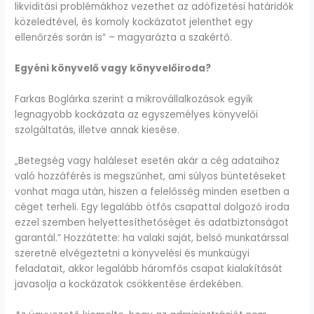
likviditási problémákhoz vezethet az adófizetési határidők
közeledtével, és komoly kockázatot jelenthet egy
ellenőrzés során is” – magyarázta a szakértő.
Egyéni könyvelő vagy könyvelőiroda?
Farkas Boglárka szerint a mikrovállalkozások egyik
legnagyobb kockázata az egyszemélyes könyvelői
szolgáltatás, illetve annak kiesése.
„Betegség vagy haláleset esetén akár a cég adataihoz
való hozzáférés is megszűnhet, ami súlyos büntetéseket
vonhat maga után, hiszen a felelősség minden esetben a
céget terheli. Egy legalább ötfős csapattal dolgozó iroda
ezzel szemben helyettesíthetőséget és adatbiztonságot
garantál.” Hozzátette: ha valaki saját, belső munkatárssal
szeretné elvégeztetni a könyvelési és munkaügyi
feladatait, akkor legalább háromfős csapat kialakítását
javasolja a kockázatok csökkentése érdekében.