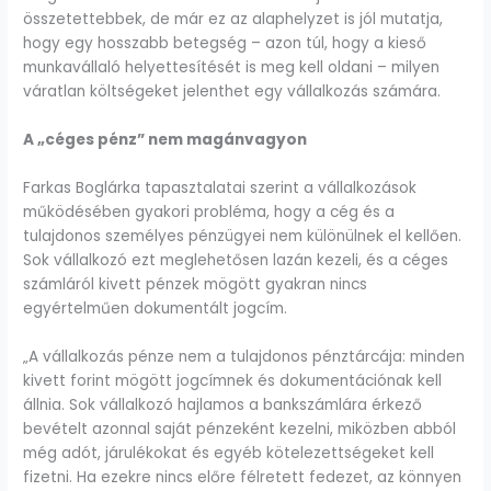
összetettebbek, de már ez az alaphelyzet is jól mutatja,
hogy egy hosszabb betegség – azon túl, hogy a kieső
munkavállaló helyettesítését is meg kell oldani – milyen
váratlan költségeket jelenthet egy vállalkozás számára.
A „céges pénz” nem magánvagyon
Farkas Boglárka tapasztalatai szerint a vállalkozások
működésében gyakori probléma, hogy a cég és a
tulajdonos személyes pénzügyei nem különülnek el kellően.
Sok vállalkozó ezt meglehetősen lazán kezeli, és a céges
számláról kivett pénzek mögött gyakran nincs
egyértelműen dokumentált jogcím.
„A vállalkozás pénze nem a tulajdonos pénztárcája: minden
kivett forint mögött jogcímnek és dokumentációnak kell
állnia. Sok vállalkozó hajlamos a bankszámlára érkező
bevételt azonnal saját pénzeként kezelni, miközben abból
még adót, járulékokat és egyéb kötelezettségeket kell
fizetni. Ha ezekre nincs előre félretett fedezet, az könnyen