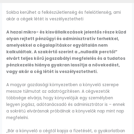
Sokba kerülhet a felkészületlenség és felelőtlenség, ami
akár a cégek létét is veszélyeztetheti
A hazai mikro- és kisvállalkozások jelentős része küzd
olyan rejtett pénzügyi és adminisztratív terhekkel,
amelyekkel a cégalapításkor egyáltalán nem
kalkuláltak. A szakértő szerint a „nulladik perctől”
elvárt teljes körű jogszabályi megfelelés és a tudatos
pénzkezelés hiánya gyakran lassítja a növekedést,
vagy akár a cég létét is veszélyeztetheti.
A magyar gazdasági környezetben a könyvelő szerepe
messze túlmutat az adatrögzítésen. A cégvezetők
többsége elvárja, hogy könyvelőjük egy személyben
legyen jogász, adótanácsadó és adminisztrátor is – ennek
a sokrétű elvárásnak próbálnak a könyvelők nap mint nap
megfelelni.
„Bár a könyvelő a cégtől kapja a fizetését, a gyakorlatban