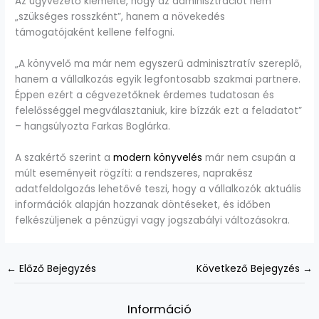
Az ügyvezető kiemelte, hogy az adminisztrációt nem
„szükséges rosszként”, hanem a növekedés
támogatójaként kellene felfogni.
„A könyvelő ma már nem egyszerű adminisztratív szereplő,
hanem a vállalkozás egyik legfontosabb szakmai partnere.
Éppen ezért a cégvezetőknek érdemes tudatosan és
felelősséggel megválasztaniuk, kire bízzák ezt a feladatot”
– hangsúlyozta Farkas Boglárka.
A szakértő szerint a
modern könyvelés
már nem csupán a
múlt eseményeit rögzíti: a rendszeres, naprakész
adatfeldolgozás lehetővé teszi, hogy a vállalkozók aktuális
információk alapján hozzanak döntéseket, és időben
felkészüljenek a pénzügyi vagy jogszabályi változásokra.
←
Előző Bejegyzés
Következő Bejegyzés
→
Információ