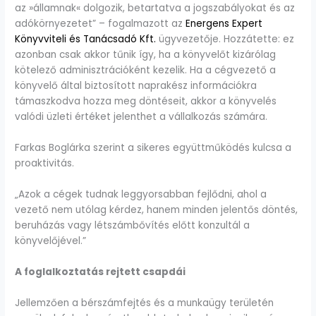
az »államnak« dolgozik, betartatva a jogszabályokat és az
adókörnyezetet” – fogalmazott az
Energens Expert
Könyvviteli és Tanácsadó Kft.
ügyvezetője. Hozzátette: ez
azonban csak akkor tűnik így, ha a könyvelőt kizárólag
kötelező adminisztrációként kezelik. Ha a cégvezető a
könyvelő által biztosított naprakész információkra
támaszkodva hozza meg döntéseit, akkor a könyvelés
valódi üzleti értéket jelenthet a vállalkozás számára.
Farkas Boglárka szerint a sikeres együttműködés kulcsa a
proaktivitás.
„Azok a cégek tudnak leggyorsabban fejlődni, ahol a
vezető nem utólag kérdez, hanem minden jelentős döntés,
beruházás vagy létszámbővítés előtt konzultál a
könyvelőjével.”
A foglalkoztatás rejtett csapdái
Jellemzően a bérszámfejtés és a munkaügy területén