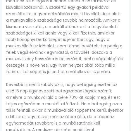
merülnek fel a legváratlanabb terhek a hazai mikro- és
kisvállalkozásoknál. A szakértő egy gyakori példával
szemléltette: a gyermekvállalás miatti távollét ideje alatt
a munkavállaló szabadsága tovább halmozódik. Amikor a
kismama visszatér, a munkáltatónak ezt a felgyülemlett
szabadságot ki kell adnia vagy ki kell fizetnie, ami akár
több hónapnyi bérköltséget is jelenthet úgy, hogy a
munkavállaló ez idő alatt nem termel bevételt. Ha pedig a
felek végül elválnak egymástól, a távollét időszaka a
munkaviszony hosszába is beleszámít, ami a végkielégítés
összegét is növelheti. Egy ilyen helyzet akár több millió
forintos költséget is jelenthet a vállalkozás számára.
Kevésbé ismert szabály az is, hogy betegség esetén az
első 15 nap úgynevezett betegszabadságnak számít,
amelyre a munkavállaló a bére 70%-át kapja meg, és ezt
teljes egészében a munkáltató fizeti. Ha a betegség ezen
túl is fennáll, akkor a munkavállaló táppénzre kerül. Ilyenkor
a kifizetés egy részét már az állam állja, de a táppénz
egyharmadát továbbra is a munkáltatónak kell
megfizetnie. A rendszer részletei ennél jóval