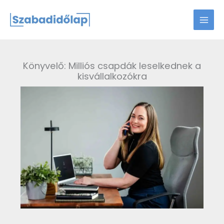
Skip
to
content
Könyvelő: Milliós csapdák leselkednek a
kisvállalkozókra