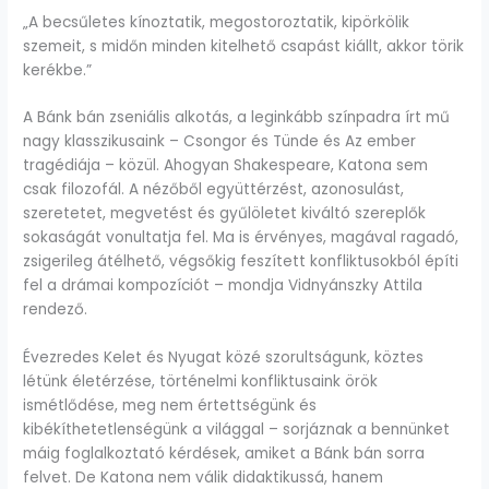
„A becsűletes kínoztatik, megostoroztatik, kipörkölik
szemeit, s midőn minden kitelhető csapást kiállt, akkor törik
kerékbe.”
A Bánk bán zseniális alkotás, a leginkább színpadra írt mű
nagy klasszikusaink – Csongor és Tünde és Az ember
tragédiája – közül. Ahogyan Shakespeare, Katona sem
csak filozofál. A nézőből együttérzést, azonosulást,
szeretetet, megvetést és gyűlöletet kiváltó szereplők
sokaságát vonultatja fel. Ma is érvényes, magával ragadó,
zsigerileg átélhető, végsőkig feszített konfliktusokból építi
fel a drámai kompozíciót – mondja Vidnyánszky Attila
rendező.
Évezredes Kelet és Nyugat közé szorultságunk, köztes
létünk életérzése, történelmi konfliktusaink örök
ismétlődése, meg nem értettségünk és
kibékíthetetlenségünk a világgal – sorjáznak a bennünket
máig foglalkoztató kérdések, amiket a Bánk bán sorra
felvet. De Katona nem válik didaktikussá, hanem