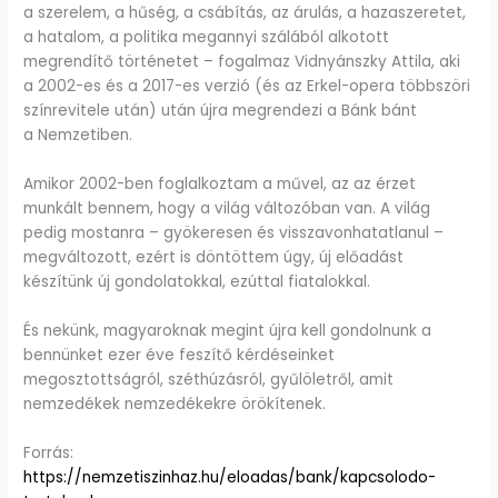
a szerelem, a hűség, a csábítás, az árulás, a hazaszeretet,
a hatalom, a politika megannyi szálából alkotott
megrendítő történetet – fogalmaz Vidnyánszky Attila, aki
a 2002-es és a 2017-es verzió (és az Erkel-opera többszöri
színrevitele után) után újra megrendezi a Bánk bánt
a Nemzetiben.
Amikor 2002-ben foglalkoztam a művel, az az érzet
munkált bennem, hogy a világ változóban van. A világ
pedig mostanra – gyökeresen és visszavonhatatlanul –
megváltozott, ezért is döntöttem úgy, új előadást
készítünk új gondolatokkal, ezúttal fiatalokkal.
És nekünk, magyaroknak megint újra kell gondolnunk a
bennünket ezer éve feszítő kérdéseinket
megosztottságról, széthúzásról, gyűlöletről, amit
nemzedékek nemzedékekre örökítenek.
Forrás:
https://nemzetiszinhaz.hu/eloadas/bank/kapcsolodo-