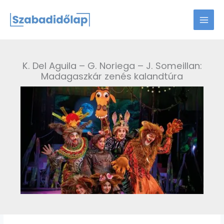
Skip
to
content
K. Del Aguila – G. Noriega – J. Someillan:
Madagaszkár zenés kalandtúra