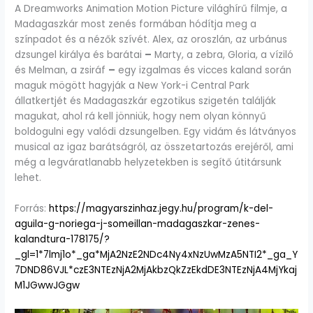
A Dreamworks Animation Motion Picture világhírű filmje, a
Madagaszkár most zenés formában hódítja meg a
színpadot és a nézők szívét. Alex, az oroszlán, az urbánus
dzsungel királya és barátai
–
Marty, a zebra, Gloria, a víziló
és Melman, a zsiráf
–
egy izgalmas és vicces kaland során
maguk mögött hagyják a New York-i Central Park
állatkertjét és Madagaszkár egzotikus szigetén találják
magukat, ahol rá kell jönniük, hogy nem olyan könnyű
boldogulni egy valódi dzsungelben. Egy vidám és látványos
musical az igaz barátságról, az összetartozás erejéről, ami
még a legváratlanabb helyzetekben is segítő útitársunk
lehet.
Forrás:
https://magyarszinhaz.jegy.hu/program/k-del-
aguila-g-noriega-j-someillan-madagaszkar-zenes-
kalandtura-178175/?
_gl=1*7lmj1o*_ga*MjA2NzE2NDc4Ny4xNzUwMzA5NTI2*_ga_Y
7DND86VJL*czE3NTEzNjA2MjAkbzQkZzEkdDE3NTEzNjA4MjYkaj
M1JGwwJGgw