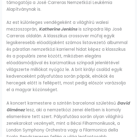
támogatója a José Carreras Nemzetközi Leukémia
Alapítványnak is.
Az est különleges vendégeként a világhírű walesi
mezzoszoprán,
Katherine Jenkins
is színpadra lép José
Carreras oldalán. A klasszikus crossover műfaj egyik
legsikeresebb előadójaként számos listavezető albummal
és páratlan nemzetközi karrierrel hidat képez a klasszikus
és a populáris zene között, miközben elegáns
előadásmódjával és karizmatikus színpadi jelenlétével
világszerte milliókat nyűgöz le. A brit királyi család egyik
kedvenceként pályafutása során pápák, elnökök és
hercegek előtt is fellépett, most pedig először varázsolja
el a magyar közönséget.
A koncert karmestere a szintén barcelonai születésű
David
Giménez
lesz, aki a nemzetközi zenei életben is komoly
elismerésre tett szert. Pályafutása során olyan világhírű
zenekarokat vezényelt, mint a Bécsi Filharmonikusok, a
London Symphony Orchestra vagy a Filarmonica della
Scala. Rendszeresen fellép a világ legfontosabb