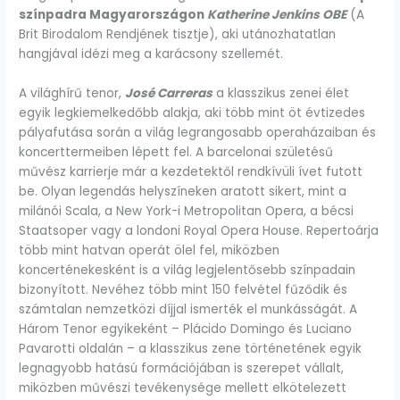
színpadra Magyarországon
Katherine Jenkins OBE
(A
Brit Birodalom Rendjének tisztje), aki utánozhatatlan
hangjával idézi meg a karácsony szellemét.
A világhírű tenor,
José Carreras
a klasszikus zenei élet
egyik legkiemelkedőbb alakja, aki több mint öt évtizedes
pályafutása során a világ legrangosabb operaházaiban és
koncerttermeiben lépett fel. A barcelonai születésű
művész karrierje már a kezdetektől rendkívüli ívet futott
be. Olyan legendás helyszíneken aratott sikert, mint a
milánói Scala, a New York-i Metropolitan Opera, a bécsi
Staatsoper vagy a londoni Royal Opera House. Repertoárja
több mint hatvan operát ölel fel, miközben
koncerténekesként is a világ legjelentősebb színpadain
bizonyított. Nevéhez több mint 150 felvétel fűződik és
számtalan nemzetközi díjjal ismerték el munkásságát. A
Három Tenor egyikeként – Plácido Domingo és Luciano
Pavarotti oldalán – a klasszikus zene történetének egyik
legnagyobb hatású formációjában is szerepet vállalt,
miközben művészi tevékenysége mellett elkötelezett