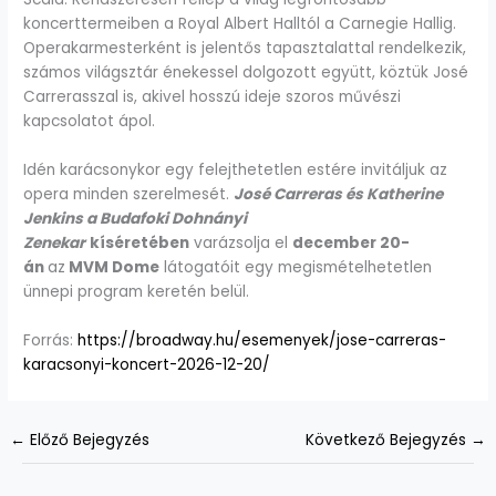
koncerttermeiben a Royal Albert Halltól a Carnegie Hallig.
Operakarmesterként is jelentős tapasztalattal rendelkezik,
számos világsztár énekessel dolgozott együtt, köztük José
Carrerasszal is, akivel hosszú ideje szoros művészi
kapcsolatot ápol.
Idén karácsonykor egy felejthetetlen estére invitáljuk az
opera minden szerelmesét.
José Carreras és Katherine
Jenkins a Budafoki Dohnányi
Zenekar
kíséretében
varázsolja el
december 20-
án
az
MVM Dome
látogatóit egy megismételhetetlen
ünnepi program keretén belül.
Forrás:
https://broadway.hu/esemenyek/jose-carreras-
karacsonyi-koncert-2026-12-20/
←
Előző Bejegyzés
Következő Bejegyzés
→