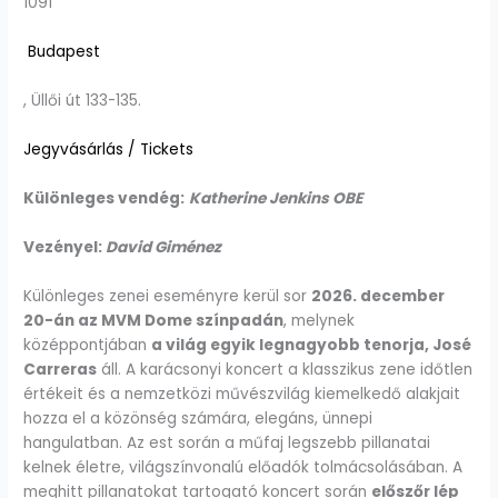
1091
Budapest
, Üllői út 133-135.
Jegyvásárlás / Tickets
Különleges vendég:
Katherine Jenkins OBE
Vezényel:
David Giménez
Különleges zenei eseményre kerül sor
2026. december
20-án az MVM Dome színpadán
, melynek
középpontjában
a világ egyik legnagyobb tenorja, José
Carreras
áll. A karácsonyi koncert a klasszikus zene időtlen
értékeit és a nemzetközi művészvilág kiemelkedő alakjait
hozza el a közönség számára, elegáns, ünnepi
hangulatban. Az est során a műfaj legszebb pillanatai
kelnek életre, világszínvonalú előadók tolmácsolásában. A
meghitt pillanatokat tartogató koncert során
előszőr lép