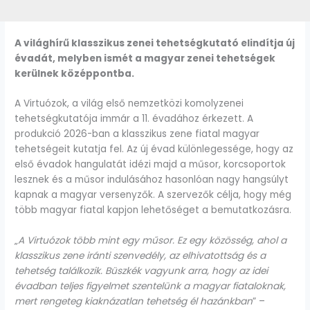
A világhírű klasszikus zenei tehetségkutató elindítja új
évadát, melyben ismét a magyar zenei tehetségek
kerülnek középpontba.
A Virtuózok, a világ első nemzetközi komolyzenei
tehetségkutatója immár a 11. évadához érkezett. A
produkció 2026-ban a klasszikus zene fiatal magyar
tehetségeit kutatja fel. Az új évad különlegessége, hogy az
első évadok hangulatát idézi majd a műsor, korcsoportok
lesznek és a műsor indulásához hasonlóan nagy hangsúlyt
kapnak a magyar versenyzők. A szervezők célja, hogy még
több magyar fiatal kapjon lehetőséget a bemutatkozásra.
„
A Virtuózok több mint egy műsor. Ez egy közösség, ahol a
klasszikus zene iránti szenvedély, az elhivatottság és a
tehetség találkozik. Büszkék vagyunk arra, hogy az idei
évadban teljes figyelmet szentelünk a magyar fiataloknak,
mert rengeteg kiaknázatlan tehetség él hazánkban
” –