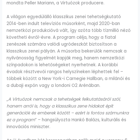
mondta Peller Mariann, a Virtuózok producere.
A világon egyedülálló klasszikus zenei tehetségkutató
2014-ben indult televíziós műsorként, majd 2020-ban
nemzetközi produkcióvá vált, így azóta több tízmillió néző
követheti évről-évre. A program célja, hogy a fiatal
zenészek számára valódi ugródeszkát biztosítson a
klasszikus zenei pályán. A műsorba bekerülők nemcsak a
nyilvánosság figyelmét kapják meg, hanem nemzetközi
színpadokon is lehetőségeket nyerhetnek. A korábbi
évadok résztvevői rangos helyszíneken léphettek fel –
többek között a New York-i Carnegie Hallban, a milánói és
a dubaji expón vagy a londoni O2 Arénában.
„
A Virtuózok nemcsak a tehetségek felkutatásáról szól,
hanem arról is, hogy a klasszikus zene hidakat épít
generációk és emberek között – ezért is fontos számunkra
ez a program
” – hangsúlyozta Hankó Balázs, kulturális és
innovációs miniszter.