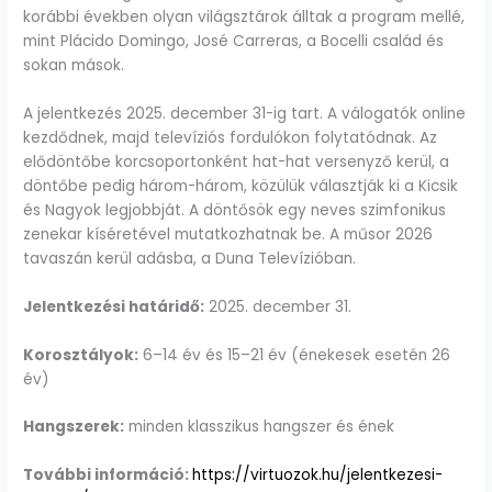
korábbi években olyan világsztárok álltak a program mellé,
mint Plácido Domingo, José Carreras, a Bocelli család és
sokan mások.
A jelentkezés 2025. december 31-ig tart. A válogatók online
kezdődnek, majd televíziós fordulókon folytatódnak. Az
elődöntőbe korcsoportonként hat-hat versenyző kerül, a
döntőbe pedig három-három, közülük választják ki a Kicsik
és Nagyok legjobbját. A döntősök egy neves szimfonikus
zenekar kíséretével mutatkozhatnak be. A műsor 2026
tavaszán kerül adásba, a Duna Televízióban.
Jelentkezési határidő:
2025. december 31.
Korosztályok:
6–14 év és 15–21 év (énekesek esetén 26
év)
Hangszerek:
minden klasszikus hangszer és ének
További információ:
https://virtuozok.hu/jelentkezesi-