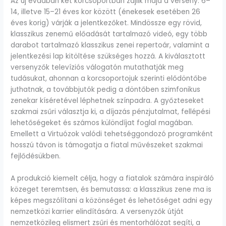
Az új évadban két korcsoportban zajlik majd a verseny: 6–
14, illetve 15–21 éves kor között (énekesek esetében 26
éves korig) várják a jelentkezőket. Mindössze egy rövid,
klasszikus zenemű előadását tartalmazó videó, egy több
darabot tartalmazó klasszikus zenei repertoár, valamint a
jelentkezési lap kitöltése szükséges hozzá. A kiválasztott
versenyzők televíziós válogatón mutathatják meg
tudásukat, ahonnan a korcsoportojuk szerinti elődöntőbe
juthatnak, a továbbjutók pedig a döntőben szimfonikus
zenekar kíséretével léphetnek színpadra. A győzteseket
szakmai zsűri választja ki, a díjazás pénzjutalmat, fellépési
lehetőségeket és számos különdíjat foglal magában.
Emellett a Virtuózok valódi tehetséggondozó programként
hosszú távon is támogatja a fiatal művészeket szakmai
fejlődésükben.
A produkció kiemelt célja, hogy a fiatalok számára inspiráló
közeget teremtsen, és bemutassa: a klasszikus zene ma is
képes megszólítani a közönséget és lehetőséget adni egy
nemzetközi karrier elindítására. A versenyzők útját
nemzetközileg elismert zsűri és mentorhálózat segíti, a