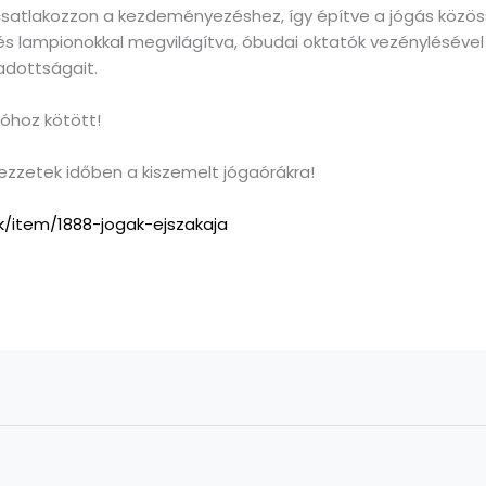
csatlakozzon a kezdeményezéshez, így építve a jógás közö
és lampionokkal megvilágítva, óbudai oktatók vezénylésével
 adottságait.
ióhoz kötött!
zzetek időben a kiszemelt jógaórákra!
k/item/1888-jogak-ejszakaja