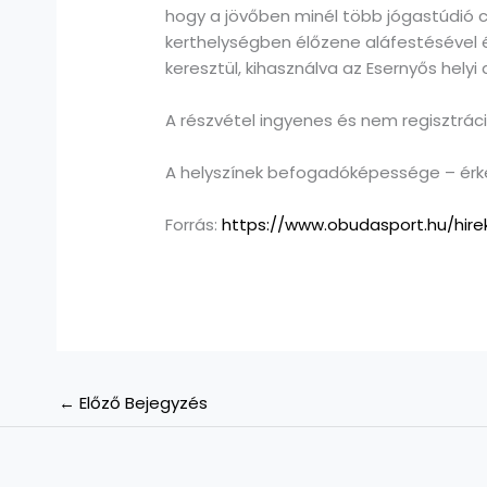
hogy a jövőben minél több jógastúdió 
kerthelységben élőzene aláfestésével 
keresztül, kihasználva az Esernyős helyi
A részvétel ingyenes és nem regisztrác
A helyszínek befogadóképessége – érke
Forrás:
https://www.obudasport.hu/hire
←
Előző Bejegyzés