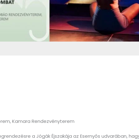
yterem, Kamara Rendezvényterem
grendezésre a Jógák Éjszakája az Esernyős udvarában, hagy