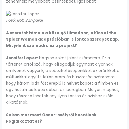
zenémnek: mélyebbet, őszintébbet, igazibbat.
Fotó: Rob Zangardi
A szeretet témája a közelgő filmedben, a Kiss of the
Spider Woman adaptációban is fontos szerepet kap.
Mit jelent számodra ez a projekt?
Jennifer Lopez:
Nagyon sokat jelent számomra. Ez a
történet arról szól, hogy elfogadjuk egymást olyannak,
amilyenek vagyunk, a sebezhetőségeinkkel, az erőnkkel, a
múltunkkal együtt. Külön öröm és büszkeség számomra,
hogy három latin főszereplő is helyet kapott a filmben ez
egy hatalmas lépés ebben az iparágban. Mélyen meghat,
hogy részese lehetek egy ilyen fontos és szívhez szóló
alkotásnak.
Sokan már most Oscar-esélyről beszélnek.
Foglalkoztat ez?