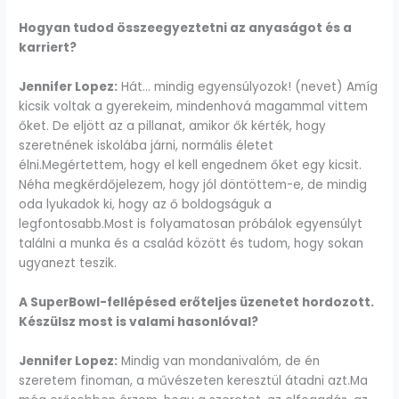
Hogyan tudod összeegyeztetni az anyaságot és a
karriert?
Jennifer Lopez:
Hát… mindig egyensúlyozok! (nevet) Amíg
kicsik voltak a gyerekeim, mindenhová magammal vittem
őket. De eljött az a pillanat, amikor ők kérték, hogy
szeretnének iskolába járni, normális életet
élni.Megértettem, hogy el kell engednem őket egy kicsit.
Néha megkérdőjelezem, hogy jól döntöttem-e, de mindig
oda lyukadok ki, hogy az ő boldogságuk a
legfontosabb.Most is folyamatosan próbálok egyensúlyt
találni a munka és a család között és tudom, hogy sokan
ugyanezt teszik.
A SuperBowl-fellépésed erőteljes üzenetet hordozott.
Készülsz most is valami hasonlóval?
Jennifer Lopez:
Mindig van mondanivalóm, de én
szeretem finoman, a művészeten keresztül átadni azt.Ma