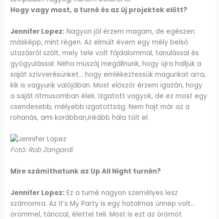
Hogy vagy most, a turné és az új projektek előtt?
Jennifer Lopez:
Nagyon jól érzem magam, de egészen
másképp, mint régen. Az elmúlt évem egy mély belső
utazásról szólt, mely tele volt fájdalommal, tanulással és
gyógyulással. Néha muszáj megállnunk, hogy újra halljuk a
saját szívverésünket… hogy emlékeztessük magunkat arra,
kik is vagyunk valójában. Most először érzem igazán, hogy
a saját ritmusomban élek. Izgatott vagyok, de ez most egy
csendesebb, mélyebb izgatottság. Nem hajt már az a
rohanás, ami korábban,inkább hála tölt el.
Fotó: Rob Zangardi
Mire számíthatunk az Up All Night turnén?
Jennifer Lopez:
Ez a turné nagyon személyes lesz
számomra. Az It’s My Party is egy hatalmas ünnep volt…
örömmel, tánccal, élettel teli. Most is ezt az örömöt