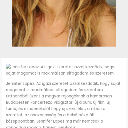
Jennifer Lopez: Az igazi szeretet azzal kezdődik, hogy saját
magamat is maximálisan elfogadom és szeretem
Otthonából üzent a magyar rajongóknak a hamarosan
Budapesten koncertező világsztár. Új album, új film, új
turné, és mindenekelőtt egy új szemlélet, amiben a
szeretet, az önazonosság és a belső béke áll
középpontban. Jennifer Lopez ma már nemcsak a
színpadon ragyog, hanem belülről is.