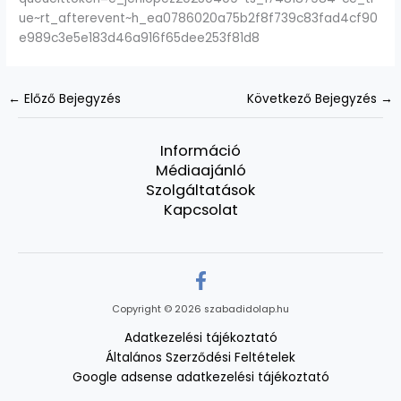
ue~rt_afterevent~h_ea0786020a75b2f8f739c83fad4cf90
e989c3e5e183d46a916f65dee253f81d8
←
Előző Bejegyzés
Következő Bejegyzés
→
Információ
Médiaajánló
Szolgáltatások
Kapcsolat
Copyright © 2026 szabadidolap.hu
Adatkezelési tájékoztató
Általános Szerződési Feltételek
Google adsense adatkezelési tájékoztató