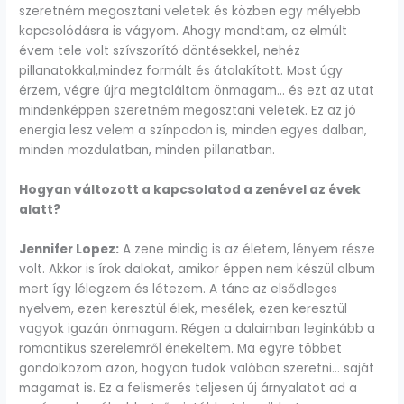
szeretném megosztani veletek és közben egy mélyebb
kapcsolódásra is vágyom. Ahogy mondtam, az elmúlt
évem tele volt szívszorító döntésekkel, nehéz
pillanatokkal,mindez formált és átalakított. Most úgy
érzem, végre újra megtaláltam önmagam… és ezt az utat
mindenképpen szeretném megosztani veletek. Ez az jó
energia lesz velem a színpadon is, minden egyes dalban,
minden mozdulatban, minden pillanatban.
Hogyan változott a kapcsolatod a zenével az évek
alatt?
Jennifer Lopez:
A zene mindig is az életem, lényem része
volt. Akkor is írok dalokat, amikor éppen nem készül album
mert így lélegzem és létezem. A tánc az elsődleges
nyelvem, ezen keresztül élek, mesélek, ezen keresztül
vagyok igazán önmagam. Régen a dalaimban leginkább a
romantikus szerelemről énekeltem. Ma egyre többet
gondolkozom azon, hogyan tudok valóban szeretni… saját
magamat is. Ez a felismerés teljesen új árnyalatot ad a