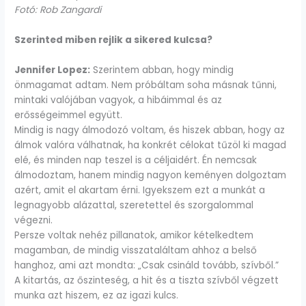
Fotó: Rob Zangardi
Szerinted miben rejlik a sikered kulcsa?
Jennifer Lopez:
Szerintem abban, hogy mindig
önmagamat adtam. Nem próbáltam soha másnak tűnni,
mintaki valójában vagyok, a hibáimmal és az
erősségeimmel együtt.
Mindig is nagy álmodozó voltam, és hiszek abban, hogy az
álmok valóra válhatnak, ha konkrét célokat tűzöl ki magad
elé, és minden nap teszel is a céljaidért. Én nemcsak
álmodoztam, hanem mindig nagyon keményen dolgoztam
azért, amit el akartam érni. Igyekszem ezt a munkát a
legnagyobb alázattal, szeretettel és szorgalommal
végezni.
Persze voltak nehéz pillanatok, amikor kételkedtem
magamban, de mindig visszataláltam ahhoz a belső
hanghoz, ami azt mondta: „Csak csináld tovább, szívből.”
A kitartás, az őszinteség, a hit és a tiszta szívből végzett
munka azt hiszem, ez az igazi kulcs.