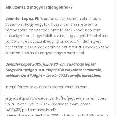
Mit üzensz a magyar rajongóknak?
Jennifer Lopez:
Elsősorban azt szeretném elmondani:
köszönöm, hogy vagytok. Köszönöm a szeretetet, a
támogatást, az energiát, amit tőletek kapok nap mint
nap.Alig várom, hogy találkozzunk, hogy együtt énekeljünk,
táncoljunk, és bulizzunk egy hatalmasat. Minden egyes
koncerten a szívemet adom és ezt most ti is megkapjátok
őszintén, tisztán és nagyon nagy szeretettel.
Jennifer Lopez 2025. július 20-án, vasárnap lép fel
Magyarországon, a budapesti MVM Dome színpadán,
exkluzív Up All Night – Live in 2025 turnéja keretében.
Interjú forrás: www.greenstageproduction.com
jegyek:https://www.eventim.hu/hu/jegyek/jennifer-lopez-
up-all-night-live-in-2025-budapest-mvm-dome-
1493433/performance.html?
queueittoken=e_jenlopez20250409~ts_1748187984~ce_tr