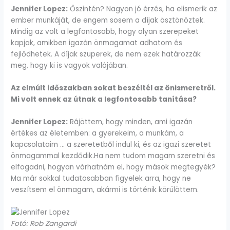
Jennifer Lopez:
Őszintén? Nagyon jó érzés, ha elismerik az
ember munkáját, de engem sosem a díjak ösztönöztek.
Mindig az volt a legfontosabb, hogy olyan szerepeket
kapjak, amikben igazán önmagamat adhatom és
fejlődhetek. A díjak szuperek, de nem ezek határozzák
meg, hogy ki is vagyok valójában.
Az elmúlt időszakban sokat beszéltél az önismeretről.
Mi volt ennek az útnak a legfontosabb tanítása?
Jennifer Lopez:
Rájöttem, hogy minden, ami igazán
értékes az életemben: a gyerekeim, a munkám, a
kapcsolataim … a szeretetből indul ki, és az igazi szeretet
önmagammal kezdődik.Ha nem tudom magam szeretni és
elfogadni, hogyan várhatnám el, hogy mások megtegyék?
Ma már sokkal tudatosabban figyelek arra, hogy ne
veszítsem el önmagam, akármi is történik körülöttem.
Fotó: Rob Zangardi