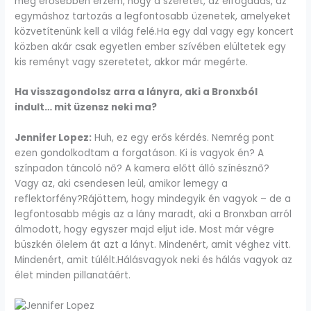
még erősebben érzem, hogy a szeretet, az elfogadás, az
egymáshoz tartozás a legfontosabb üzenetek, amelyeket
közvetítenünk kell a világ felé.Ha egy dal vagy egy koncert
közben akár csak egyetlen ember szívében elültetek egy
kis reményt vagy szeretetet, akkor már megérte.
Ha visszagondolsz arra a lányra, aki a Bronxból
indult… mit üzensz neki ma?
Jennifer Lopez:
Huh, ez egy erős kérdés. Nemrég pont
ezen gondolkodtam a forgatáson. Ki is vagyok én? A
színpadon táncoló nő? A kamera előtt álló színésznő?
Vagy az, aki csendesen leül, amikor lemegy a
reflektorfény?Rájöttem, hogy mindegyik én vagyok – de a
legfontosabb mégis az a lány maradt, aki a Bronxban arról
álmodott, hogy egyszer majd eljut ide. Most már végre
büszkén ölelem át azt a lányt. Mindenért, amit véghez vitt.
Mindenért, amit túlélt.Hálásvagyok neki és hálás vagyok az
élet minden pillanatáért.