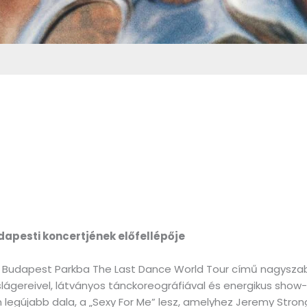
sti koncertjének előfellépője
k a Budapest Parkba The Last Dance World Tour című nagyszab
lágereivel, látványos tánckoreográfiával és energikus sho
n legújabb dala, a „Sexy For Me” lesz, amelyhez Jeremy Stron