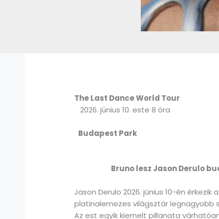
The Last Dance World Tour
2026. június 10. este 8 óra
Budapest Park
Bruno lesz Jason Derulo budape
Jason Derulo 2026. június 10-én érkezi
platinalemezes világsztár legnagyobb s
Az est egyik kiemelt pillanata várhatóa