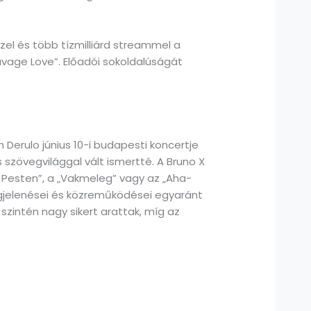
zel és több tízmilliárd streammel a
Savage Love”. Előadói sokoldalúságát
Derulo június 10-i budapesti koncertje
s szövegvilággal vált ismertté. A Bruno X
 Pesten”, a „Vakmeleg” vagy az „Aha-
egjelenései és közreműködései egyaránt
 szintén nagy sikert arattak, míg az