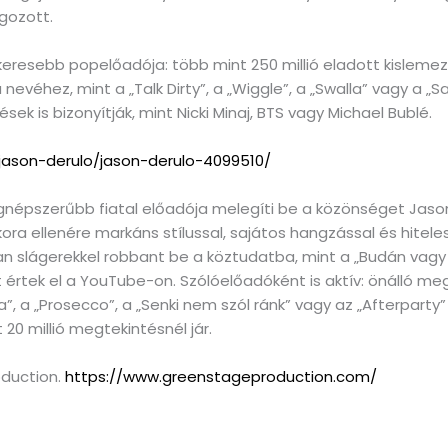
lgozott.
keresebb popelőadója: több mint 250 millió eladott kislemez
evéhez, mint a „Talk Dirty”, a „Wiggle”, a „Swalla” vagy a „
ek is bizonyítják, mint Nicki Minaj, BTS vagy Michael Bublé.
/jason-derulo/jason-derulo-4099510/
gnépszerűbb fiatal előadója melegíti be a közönséget Jason 
kora ellenére markáns stílussal, sajátos hangzással és hitele
an slágerekkel robbant be a köztudatba, mint a „Budán vagy
 értek el a YouTube-on. Szólóelőadóként is aktív: önálló m
a”, a „Prosecco”, a „Senki nem szól ránk” vagy az „Afterparty”
20 millió megtekintésnél jár.
oduction.
https://www.greenstageproduction.com/