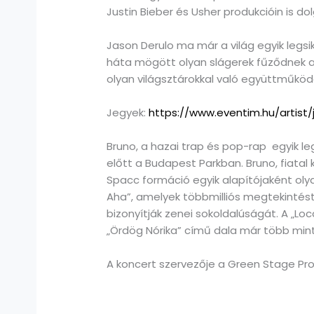
Justin Bieber és Usher produkcióin is do
Jason Derulo ma már a világ egyik legsi
háta mögött olyan slágerek fűződnek a n
olyan világsztárokkal való együttműködés
Jegyek:
https://www.eventim.hu/artist
Bruno, a hazai trap és pop-rap egyik le
előtt a Budapest Parkban. Bruno, fiatal 
Spacc formáció egyik alapítójaként oly
Aha”, amelyek többmilliós megtekintést
bizonyítják zenei sokoldalúságát. A „Loc
„Ördög Nórika” című dala már több mint 
A koncert szervezője a Green Stage Pr