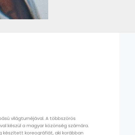
ású világturnéjával. A többszörös
w-val készül a magyar közönség számára.
g készített koreográfiát, aki korábban