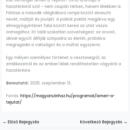
Karl Wittlinger Ismeri a Tejutat? című drámája a
hazatérésről szól – nem csupán térben, hanem lélekben is.
Főhőse a második világháború romjai között elveszíti
nevét, múltját és jövőjét. A poklok poklát megjárva egy
elmegyógyintézet falai között keresi az utat vissza
önmagához. Itt talál szokatlan szövetségest: az orvost,
akivel együtt állítják színpadra az életét, próbálva
megragadni a valóságot és a múltat egyszerre.
Egy mélyen személyes történet a veszteségről, az
emlékezetről és az emberi lélek rendíthetetlen vágyáról a
hazatérésre.
Bemutató:
2025. szeptember 13.
Forrás:
https://magyarszinhaz.hu/programok/ismeri-a-
tejutat/
←
Előző Bejegyzés
Következő Bejegyzés
→