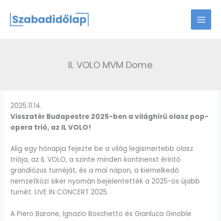
Skip
to
content
IL VOLO MVM Dome
2025.11.14.
Visszatér Budapestre 2025-ben a világhírű olasz pop-
opera trió, az IL VOLO!
Alig egy hónapja fejezte be a világ legismertebb olasz
triója, az IL VOLO, a szinte minden kontinenst érintő
grandiózus turnéját, és a mai napon, a kiemelkedő
nemzetközi siker nyomán bejelentették a 2025-ös újabb
turnét: LIVE IN CONCERT 2025.
A Piero Barone, Ignazio Boschetto és Gianluca Ginoble