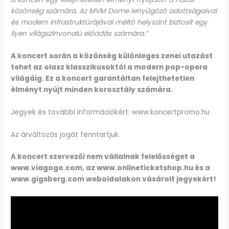
közönség számára. Az MVM Dome lenyűgöző adottságaival
és modern infrastruktúrájával méltó helyszínt biztosít egy
ilyen világszínvonalú előadás számára.”
A koncert során a közönség különleges zenei utazást
tehet az olasz klasszikusoktól a modern pop-opera
világáig. Ez a koncert garantáltan felejthetetlen
élményt nyújt minden korosztály számára.
Jegyek és további információkért: www.koncertpromo.hu
Az árváltozás jogát fenntartjuk.
A koncert szervezői nem vállalnak felelősséget a
www.viagogo.com, az www.onlineticketshop.hu és a
www.gigsberg.com weboldalakon vásárolt jegyekért!