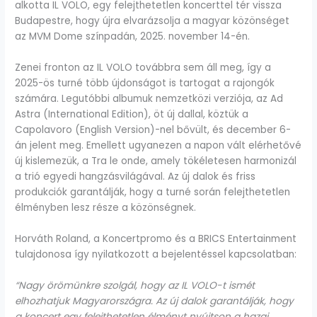
alkotta IL VOLO, egy felejthetetlen koncerttel tér vissza
Budapestre, hogy újra elvarázsolja a magyar közönséget
az MVM Dome színpadán, 2025. november 14-én.
Zenei fronton az IL VOLO továbbra sem áll meg, így a
2025-ös turné több újdonságot is tartogat a rajongók
számára. Legutóbbi albumuk nemzetközi verziója, az Ad
Astra (International Edition), öt új dallal, köztük a
Capolavoro (English Version)-nel bővült, és december 6-
án jelent meg. Emellett ugyanezen a napon vált elérhetővé
új kislemezük, a Tra le onde, amely tökéletesen harmonizál
a trió egyedi hangzásvilágával. Az új dalok és friss
produkciók garantálják, hogy a turné során felejthetetlen
élményben lesz része a közönségnek.
Horváth Roland, a Koncertpromo és a BRICS Entertainment
tulajdonosa így nyilatkozott a bejelentéssel kapcsolatban:
“Nagy örömünkre szolgál, hogy az IL VOLO-t ismét
elhozhatjuk Magyarországra. Az új dalok garantálják, hogy
a koncert egy felejthetetlen élményt nyújtson a hazai