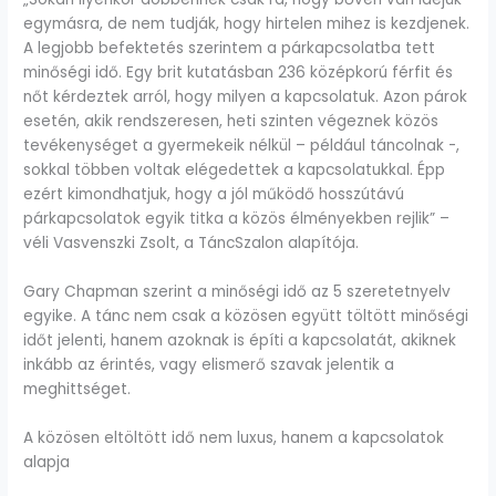
egymásra, de nem tudják, hogy hirtelen mihez is kezdjenek.
A legjobb befektetés szerintem a párkapcsolatba tett
minőségi idő. Egy brit kutatásban 236 középkorú férfit és
nőt kérdeztek arról, hogy milyen a kapcsolatuk. Azon párok
esetén, akik rendszeresen, heti szinten végeznek közös
tevékenységet a gyermekeik nélkül – például táncolnak -,
sokkal többen voltak elégedettek a kapcsolatukkal. Épp
ezért kimondhatjuk, hogy a jól működő hosszútávú
párkapcsolatok egyik titka a közös élményekben rejlik” –
véli Vasvenszki Zsolt, a TáncSzalon alapítója.
Gary Chapman szerint a minőségi idő az 5 szeretetnyelv
egyike. A tánc nem csak a közösen együtt töltött minőségi
időt jelenti, hanem azoknak is építi a kapcsolatát, akiknek
inkább az érintés, vagy elismerő szavak jelentik a
meghittséget.
A közösen eltöltött idő nem luxus, hanem a kapcsolatok
alapja