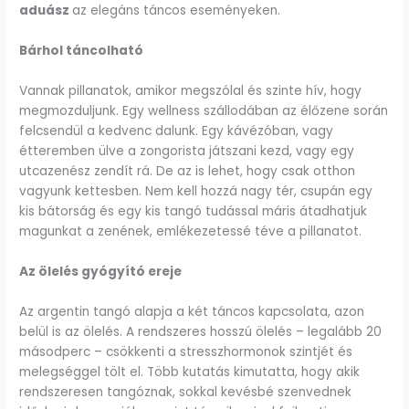
aduász
az elegáns táncos eseményeken.
Bárhol táncolható
Vannak pillanatok, amikor megszólal és szinte hív, hogy
megmozduljunk. Egy wellness szállodában az élőzene során
felcsendül a kedvenc dalunk. Egy kávézóban, vagy
étteremben ülve a zongorista játszani kezd, vagy egy
utcazenész zendít rá. De az is lehet, hogy csak otthon
vagyunk kettesben. Nem kell hozzá nagy tér, csupán egy
kis bátorság és egy kis tangó tudással máris átadhatjuk
magunkat a zenének, emlékezetessé téve a pillanatot.
Az ölelés gyógyító ereje
Az argentin tangó alapja a két táncos kapcsolata, azon
belül is az ölelés. A rendszeres hosszú ölelés – legalább 20
másodperc – csökkenti a stresszhormonok szintjét és
melegséggel tölt el. Több kutatás kimutatta, hogy akik
rendszeresen tangóznak, sokkal kevésbé szenvednek