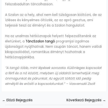
felszabadultan táncolhasson.
A Szalon az a hely, ahol nem kell túlságosan kiöltözni, de az
ízléses és kényelmes öltözék, az az apró gesztus, ami
teljessé teszi az élményt és a Szalon hangulatot.
Ha az unalmas hétköznapok helyett felpezsdítenénk az
életünket, a
TáncSzalon tangó
programjai izgalmas
újdonságot nyújthatnak. Nem csupán táncot, hanem valódi
kikapcsolódást, romantikus élményt hozhatnak a
hétköznapjainkba.
”A tangó több, mint lépések sorozata. Különleges kapcsolat
a férfi és a nő között, melyben új oldalról ismerhetjük meg
önmagunkat és párunkat. Az együtt töltött idő pedig
elmélyíti és erősíti a kapcsolatunkat.”
– Vasvenszki Zsolt
←
Előző Bejegyzés
Következő Bejegyzés
→