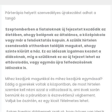
Párterápia helyett szenvedélyes újrakezdést adhat a
tangó
Szeptemberben a fiataloknak új fejezetet kezdődik az
életében, ahogy belépnek az általános, a középiskola
vagy már a felsőoktatás kapuin. A szülők hirtelen
csendesebb otthonban találják magukat, ahogy
szinte kiürült a ház. Ez az időszak izgalmas kezdet a
diákoknak, míg a szülőknek ez az új fejezet lehet az
eltávolodás, vagy egymás újra felfedezésének
időszaka is.
Mihez kezdjünk magunkkal és mihez kezdjünk egymással?
Eddig a gyerekek voltak a központban, de most hirtelen
szembe kell nézni azzal a változással is, ami évek során
bennünk és a párunkban is észrevétlenül végbement.
Valljuk be őszintén, ez egy kicsit félelmetes lehet.
„Sokan ilyenkor döbbennek csak rá, hogy bőven van idejük