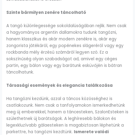
Szinte bármilyen zenére táncolható
A tangó különlegessége sokoldalúságában rejlik. Nem csak
a hagyományos argentin dallamokra tudunk tangózni,
hanem klasszikus és akár modern zenékre is, akár egy
zongorista játékáról, egy popénekes slágeréről vagy egy
rockbanda mély érzésű számáról legyen szó. Ez a
sokszínűség olyan szabadságot ad, amivel egy céges
partin, egy bálon vagy egy barátunk esküvőjén is bátran
táncolhatunk.
Társasági események és elegancia találkozása
Ha tangózni kezdünk, azzal a táncos közösséghez is
csatlakozunk. Nem csak a tanfolyamokon ismerkedhetünk
meg új emberekkel, hanem a táncesteken, SzalonEsteken is
születhetnek új barátságok. A leghíresebb bálokon és
legexkluzívabb gálaesteken is magabiztosan léphetünk a
parkettre, ha tangózni kezdtünk.
Ismerete valódi