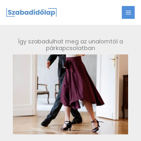
Skip
to
content
Így szabadulhat meg az unalomtól a
párkapcsolatban