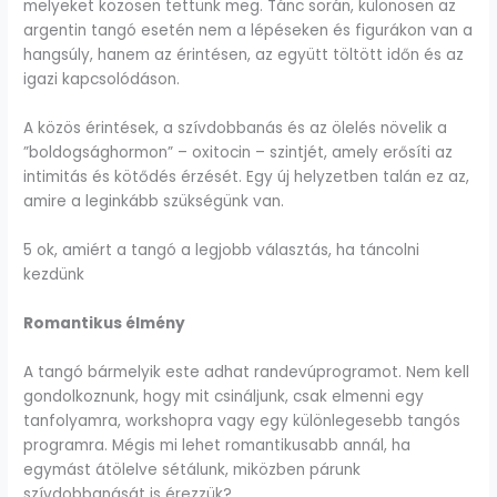
melyeket közösen tettünk meg. Tánc során, különösen az
argentin tangó esetén nem a lépéseken és figurákon van a
hangsúly, hanem az érintésen, az együtt töltött időn és az
igazi kapcsolódáson.
A közös érintések, a szívdobbanás és az ölelés növelik a
”boldogsághormon” – oxitocin – szintjét, amely erősíti az
intimitás és kötődés érzését. Egy új helyzetben talán ez az,
amire a leginkább szükségünk van.
5 ok, amiért a tangó a legjobb választás, ha táncolni
kezdünk
Romantikus élmény
A tangó bármelyik este adhat randevúprogramot. Nem kell
gondolkoznunk, hogy mit csináljunk, csak elmenni egy
tanfolyamra, workshopra vagy egy különlegesebb tangós
programra. Mégis mi lehet romantikusabb annál, ha
egymást átölelve sétálunk, miközben párunk
szívdobbanását is érezzük?