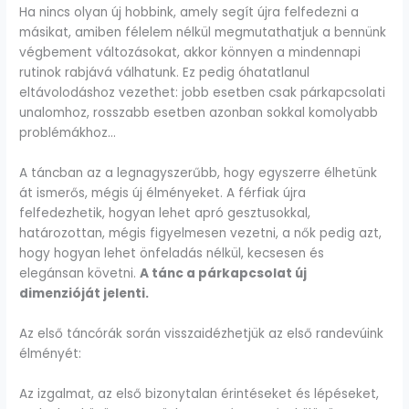
Ha nincs olyan új hobbink, amely segít újra felfedezni a
másikat, amiben félelem nélkül megmutathatjuk a bennünk
végbement változásokat, akkor könnyen a mindennapi
rutinok rabjává válhatunk. Ez pedig óhatatlanul
eltávolodáshoz vezethet: jobb esetben csak párkapcsolati
unalomhoz, rosszabb esetben azonban sokkal komolyabb
problémákhoz…
A táncban az a legnagyszerűbb, hogy egyszerre élhetünk
át ismerős, mégis új élményeket. A férfiak újra
felfedezhetik, hogyan lehet apró gesztusokkal,
határozottan, mégis figyelmesen vezetni, a nők pedig azt,
hogy hogyan lehet önfeladás nélkül, kecsesen és
elegánsan követni.
A tánc a párkapcsolat új
dimenzióját jelenti.
Az első táncórák során visszaidézhetjük az első randevúink
élményét:
Az izgalmat, az első bizonytalan érintéseket és lépéseket,