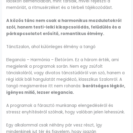
időskori demenciában, mint társaik, mivel fejleszti a
memóriát, a ritmusérzéket és a térbeli tájékozódást.
A közös tánc nem csak a harmonikus mozdulatokról
szól, hanem testi-lelki kikapcsolódás, felüdülés és a
párkapcsolatot erősítő, romantikus élmény.
TáncSzalon, ahol különleges élmény a tangó
Elegancia – Harmónia – Életöröm. Ez a három érték, ami
megjelenik a programok során. Nem egy zsúfolt
tánciskoláról, vagy divatos táncstúdióról van szó, hanem a
régi idők báli hangulatát megidéző, klasszikus Szalonról. A
tangó megismerése itt nem rohanás:
barátságos légkör,
igényes miliő, lezser elegancia.
A programok a fárasztó munkanap elengedéséről és
stressz enyhítéséről szólnak, hogy valóban jelen lehessünk.
Egy alkalommal csak néhány pár vesz részt, így
mindenkinek jut tér és figyelem, hogy igazán