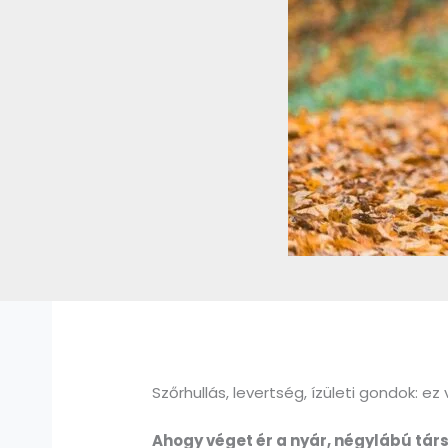
Szőrhullás, levertség, ízületi gondok: ez
Ahogy véget ér a nyár, négylábú társ