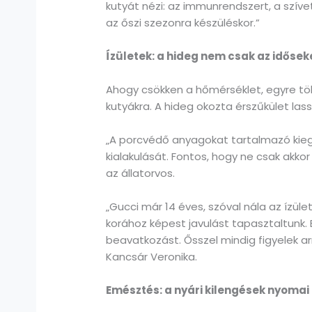
kutyát nézi: az immunrendszert, a szíve
az őszi szezonra készüléskor.”
Ízületek: a hideg nem csak az idősek
Ahogy csökken a hőmérséklet, egyre töb
kutyákra. A hideg okozta érszűkület las
„A porcvédő anyagokat tartalmazó kiegé
kialakulását. Fontos, hogy ne csak akko
az állatorvos.
„Gucci már 14 éves, szóval nála az ízül
korához képest javulást tapasztaltunk. 
beavatkozást. Ősszel mindig figyelek a
Kancsár Veronika.
Emésztés: a nyári kilengések nyomai