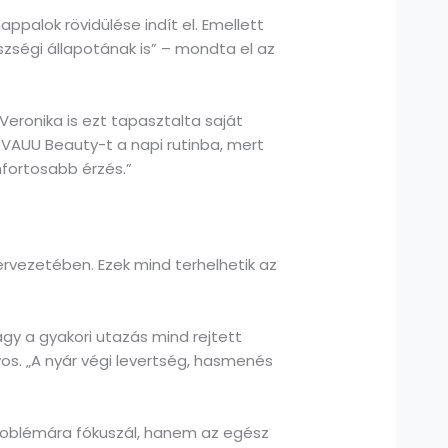
ppalok rövidülése indít el. Emellett
zségi állapotának is” – mondta el az
Veronika is ezt tapasztalta saját
 a VAUU Beauty-t a napi rutinba, mert
mfortosabb érzés.”
ervezetében. Ezek mind terhelhetik az
gy a gyakori utazás mind rejtett
os. „A nyár végi levertség, hasmenés
oblémára fókuszál, hanem az egész