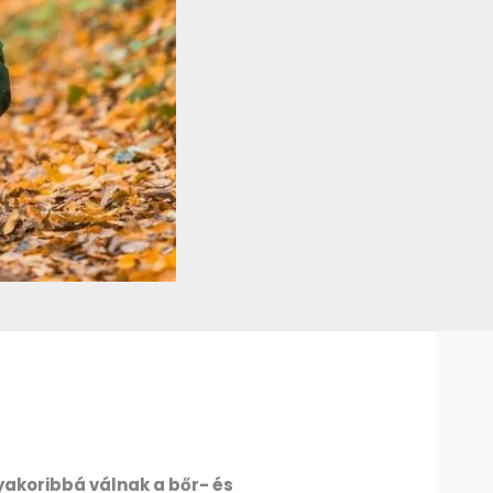
yakoribbá válnak a bőr- és