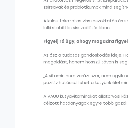
Az állatorvos megerősíti: „A szeparáció
zsírsavak és probiotikumok mind segít
A kulcs: fokozatos visszaszoktatás és s
lelki stabilitás visszaállításában.
Figyelj rá úgy, ahogy magadra figye
Az ősz a tudatos gondoskodás ideje. H
megoldást, hanem hosszú távon is segí
„A vitamin nem varázsszer, nem egyik n
pozitív hatással lehet a kutyánk életm
A VAUU kutyavitaminokat állatorvosi kö
célzott hatóanyagok egyre több gazdi