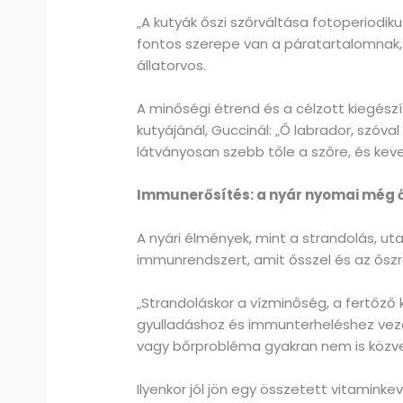
„A kutyák őszi szőrváltása fotoperiodik
fontos szerepe van a páratartalomnak, 
állatorvos.
A minőségi étrend és a célzott kiegészít
kutyájánál, Guccinál: „Ő labrador, szóva
látványosan szebb tőle a szőre, és keve
Immunerősítés: a nyár nyomai még ő
A nyári élmények, mint a strandolás, u
immunrendszert, amit ősszel és az őszr
„Strandoláskor a vízminőség, a fertőző
gyulladáshoz és immunterheléshez vezet
vagy bőrprobléma gyakran nem is közve
Ilyenkor jól jön egy összetett vitaminke