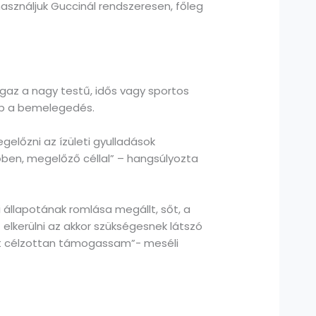
használjuk Guccinál rendszeresen, főleg
igaz a nagy testű, idős vagy sportos
abb a bemelegedés.
előzni az ízületi gyulladások
dőben, megelőző céllal” – hangsúlyozta
i állapotának romlása megállt, sőt, a
 elkerülni az akkor szükségesnek látszó
teit célzottan támogassam”- meséli