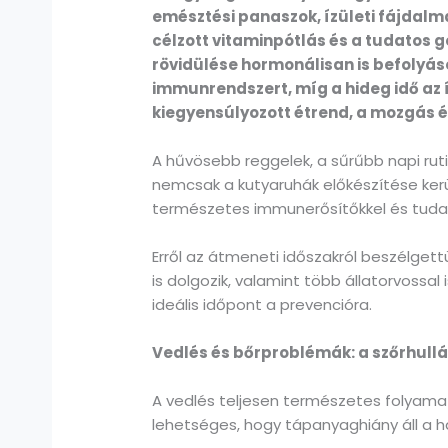
emésztési panaszok, ízületi fájdalma
célzott vitaminpótlás és a tudatos 
rövidülése hormonálisan is befolyáso
immunrendszert, míg a hideg idő az í
kiegyensúlyozott étrend, a mozgás é
A hűvösebb reggelek, a sűrűbb napi ruti
nemcsak a kutyaruhák előkészítése kerü
természetes immunerősítőkkel és tuda
Erről az átmeneti időszakról beszélgett
is dolgozik, valamint több állatorvossa
ideális időpont a prevencióra.
Vedlés és bőrproblémák: a szőrhull
A vedlés teljesen természetes folyamat
lehetséges, hogy tápanyaghiány áll a hát