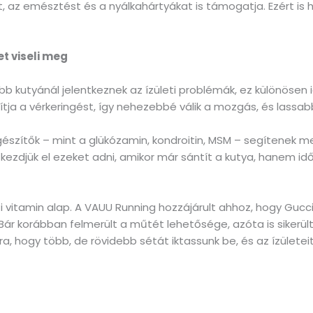
t, az emésztést és a nyálkahártyákat is támogatja. Ezért is 
et viseli meg
b kutyánál jelentkeznek az ízületi problémák, ez különösen 
sítja a vérkeringést, így nehezebbé válik a mozgás, és lass
szítők – mint a glükózamin, kondroitin, MSM – segítenek meg
r kezdjük el ezeket adni, amikor már sántít a kutya, hanem i
eti vitamin alap. A VAUU Running hozzájárult ahhoz, hogy Gucc
Bár korábban felmerült a műtét lehetősége, azóta is sikerült
rra, hogy több, de rövidebb sétát iktassunk be, és az ízüle