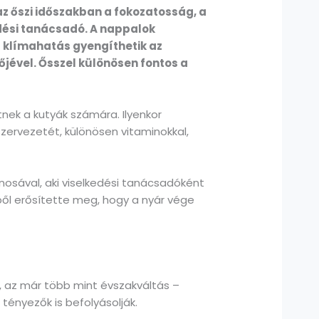
az őszi időszakban a fokozatosság, a
dési tanácsadó. A nappalok
 a klímahatás gyengíthetik az
őjével. Ősszel különösen fontos a
tnek a kutyák számára. Ilyenkor
zervezetét, különösen vitaminokkal,
nosával, aki viselkedési tanácsadóként
gből erősítette meg, hogy a nyár vége
t, az már több mint évszakváltás –
 tényezők is befolyásolják.