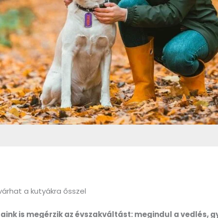
 várhat a kutyákra ősszel
aink is megérzik az évszakváltást: megindul a vedlés, g