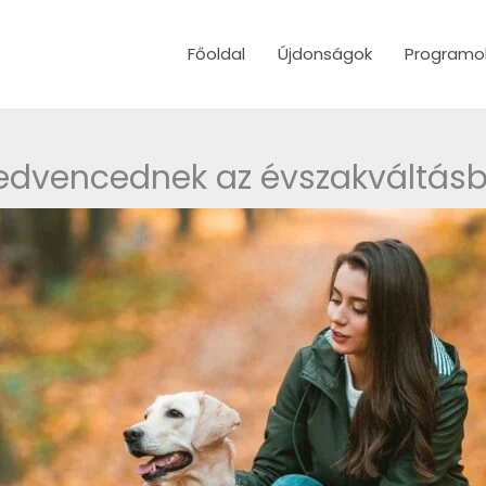
Főoldal
Újdonságok
Programo
kedvencednek az évszakváltás