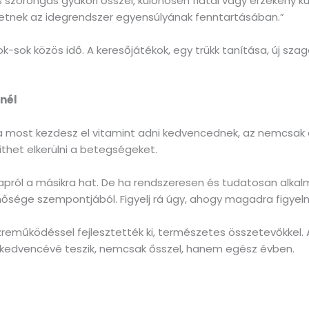
s szorongás gyakori ősszel, különösen fiatal vagy érzékeny 
hetnek az idegrendszer egyensúlyának fenntartásában.”
ok-sok közös idő. A keresőjátékok, egy trükk tanítása, új sza
lnél
a most kezdesz el vitamint adni kedvencednek, az nemcsak a
thet elkerülni a betegségeket.
apról a másikra hat. De ha rendszeresen és tudatosan alkal
inősége szempontjából. Figyelj rá úgy, ahogy magadra figyel
zreműködéssel fejlesztették ki, természetes összetevőkkel. 
 kedvencévé teszik, nemcsak ősszel, hanem egész évben.