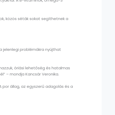
kutyáknál. A B-vitaminok, ómega-3
gok, közös séták sokat segíthetnek a
 jelenlegi problémákra nyújthat
mazzuk, óriási lehetőség és hatalmas
nél” – mondja Kancsár Veronika.
A por állag, az egyszerű adagolás és a