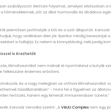
usan szabályozott élettani folyamat, amelyet elsősorban a na
a hőmérsékletnek, sőt az állat hormonális és általános egés
ők jelentősen javíthatják a bőr és a szőr állapotát. Kancsár 
l tudjuk, hogy vedlésben élen jár. Ilyenkor mindig bevezetjük
sebbet is hullajtja. Ez nekem is könnyebbség, neki pedig ko
sszel is érezhetők
tazás, klímahasználat nem múlnak el nyomtalanul a kutyák sz
e felkészülve érdemes erősíteni.
 kórokozók, és a nagy melegben az otthoni klímahasználat va
hetnek háziállatainkban” – hívta fel a figyelmet az állatorv
tlen fertőzés, hanem egy kimerült immunrendszer tünete.”
verék. Kancsár Veronika szerint: „A
VAUU Complex
nem egy pr