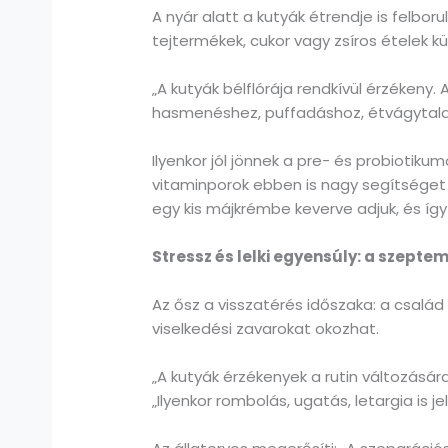
A nyár alatt a kutyák étrendje is felbor
tejtermékek, cukor vagy zsíros ételek 
„A kutyák bélflórája rendkívül érzékeny. 
hasmenéshez, puffadáshoz, étvágytala
Ilyenkor jól jönnek a pre- és probiotik
vitaminporok ebben is nagy segítséget 
egy kis májkrémbe keverve adjuk, és így 
Stressz és lelki egyensúly: a szept
Az ősz a visszatérés időszaka: a család
viselkedési zavarokat okozhat.
„A kutyák érzékenyek a rutin változásá
„Ilyenkor rombolás, ugatás, letargia is