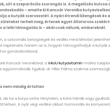
k, sőt a szeparációs szorongás is. A megelőzés kulcsa 
gondoskodás – emelte ki Kancsár Veronika kutyaviselke
lja a kutyák szervezetét. A nyári étrendi kilengések és
zületeket terheli meg, értenek egyet állatorvos szakért
s a lelki támogatás is – akárcsak nálunk, embereknél.
n, a szezonális betegségek és vedlés mind kihívást jelenthe
l napirendre, hanem az is, hogyan támogathatjuk a kutyák s
tos gondoskodással.
ünk Kancsár Veronikával, a
VAUU kutyavitamin
-márka tulajdo
l is együttműködik. Egyikük, dr. Piller Pálma szakmai szemszö
ás nem mindig ártatlan
, de ha a kutya szőre fénytelen, a bőre hámlik vagy gyullad
térben. A nyár végi vedlési ciklust hormonális és környezeti