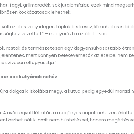
ulhat: fagyi, grillmaradék, sok jutalomfalat, ezek mind megte
különösen kockázatosak lehetnek.
A változatos vagy idegen táplálék, stressz, klímahatás is kibi
nsághoz vezethet” – magyarázta az állatorvos.
umok, rostok és természetesen egy kiegyensúlyozottabb étren
jelentenek, mert könnyen belekeverhetők az ételbe, nem kell
is szívesen elfogyasztja.”
ember sok kutyának nehéz
 újra dolgozik, iskolába megy, a kutya pedig egyedül marad. 
ra. A nyári együttlét után a magányos napok nehezen érinthe
 jelentkezhet náluk, amit nem büntetéssel, hanem megértéssel