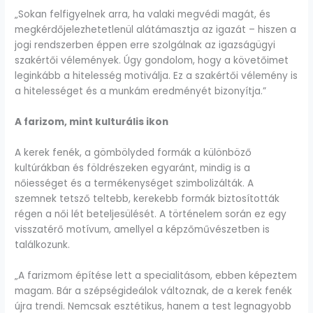
„Sokan felfigyelnek arra, ha valaki megvédi magát, és
megkérdőjelezhetetlenül alátámasztja az igazát – hiszen a
jogi rendszerben éppen erre szolgálnak az igazságügyi
szakértői vélemények. Úgy gondolom, hogy a követőimet
leginkább a hitelesség motiválja. Ez a szakértői vélemény is
a hitelességet és a munkám eredményét bizonyítja.”
A farizom, mint kulturális ikon
A kerek fenék, a gömbölyded formák a különböző
kultúrákban és földrészeken egyaránt, mindig is a
nőiességet és a termékenységet szimbolizálták. A
szemnek tetsző teltebb, kerekebb formák biztosították
régen a női lét beteljesülését. A történelem során ez egy
visszatérő motívum, amellyel a képzőművészetben is
találkozunk.
„A farizmom építése lett a specialitásom, ebben képeztem
magam. Bár a szépségideálok változnak, de a kerek fenék
újra trendi. Nemcsak esztétikus, hanem a test legnagyobb