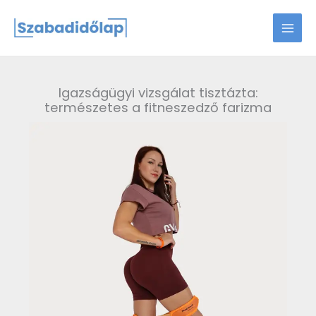
Skip
to
content
Igazságügyi vizsgálat tisztázta:
természetes a fitneszedző farizma