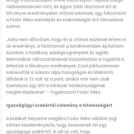
Ahogy a Barackcsapat online edzőcsoport népszerűsége
robbanásszerűen nőtt, és egyre több résztvevő ért el
látványos eredményeket otthoni edzéssel, úgy fokozódott
a Fodor Réka személyét és szakmaiságát érő támadások
száma.
„Soha nem állítottam, hogy én is otthoni edzéssel értem el
az eredményt, a farizmomat a konditeremben építettem.
Azonban a hatékony edzésprogramjaink és egyéb
életmódbeli változtatásoknak köszönhetően a tagoktól is
érkeztek a látványos eredmények. Ezzel párhuzamosan
sokasodtak a sokszor aljas hazugságok és hitelrontó
állítások is. Ez volt az a pont, amikor már nem csak
személyes ügy lett a módszer hatékonyságának
megkérdőjelezése” – fogalmazott Fodor Réka.
Igazságügyi szakértői vélemény a hitelességért
A kialakult helyzetre reagálva Fodor Réka vállalati-jogi
szinten kezdeményezte, hogy keressenek fel egy
igazságügyi szakértőt. A cél az volt, hogy