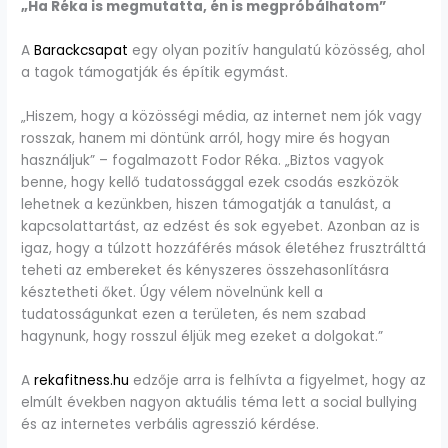
„Ha Réka is megmutatta, én is megpróbálhatom”
A
Barackcsapat
egy olyan pozitív hangulatú közösség, ahol
a tagok támogatják és építik egymást.
„Hiszem, hogy a közösségi média, az internet nem jók vagy
rosszak, hanem mi döntünk arról, hogy mire és hogyan
használjuk” – fogalmazott Fodor Réka. „Biztos vagyok
benne, hogy kellő tudatossággal ezek csodás eszközök
lehetnek a kezünkben, hiszen támogatják a tanulást, a
kapcsolattartást, az edzést és sok egyebet. Azonban az is
igaz, hogy a túlzott hozzáférés mások életéhez frusztrálttá
teheti az embereket és kényszeres összehasonlításra
késztetheti őket. Úgy vélem növelnünk kell a
tudatosságunkat ezen a területen, és nem szabad
hagynunk, hogy rosszul éljük meg ezeket a dolgokat.”
A
rekafitness.hu
edzője arra is felhívta a figyelmet, hogy az
elmúlt években nagyon aktuális téma lett a social bullying
és az internetes verbális agresszió kérdése.