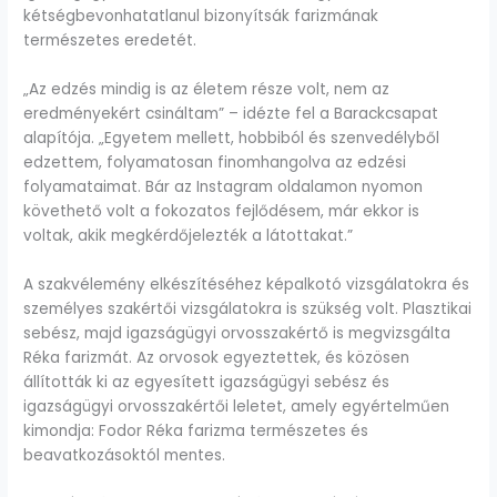
kétségbevonhatatlanul bizonyítsák farizmának
természetes eredetét.
„Az edzés mindig is az életem része volt, nem az
eredményekért csináltam” – idézte fel a Barackcsapat
alapítója. „Egyetem mellett, hobbiból és szenvedélyből
edzettem, folyamatosan finomhangolva az edzési
folyamataimat. Bár az Instagram oldalamon nyomon
követhető volt a fokozatos fejlődésem, már ekkor is
voltak, akik megkérdőjelezték a látottakat.”
A szakvélemény elkészítéséhez képalkotó vizsgálatokra és
személyes szakértői vizsgálatokra is szükség volt. Plasztikai
sebész, majd igazságügyi orvosszakértő is megvizsgálta
Réka farizmát. Az orvosok egyeztettek, és közösen
állították ki az egyesített igazságügyi sebész és
igazságügyi orvosszakértői leletet, amely egyértelműen
kimondja: Fodor Réka farizma természetes és
beavatkozásoktól mentes.