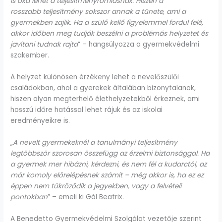
is oka lehet a teljesítményromlásnak. Hiszen a
rosszabb teljesítmény sokszor annak a tünete, ami a
gyermekben zajlik. Ha a szülő kellő figyelemmel fordul felé,
akkor időben meg tudják beszélni a problémás helyzetet és
javítani tudnak rajta
” – hangsúlyozza a gyermekvédelmi
szakember.
A helyzet különösen érzékeny lehet a nevelőszülői
családokban, ahol a gyerekek általában bizonytalanok,
hiszen olyan megterhelő élethelyzetekből érkeznek, ami
hosszú időre hatással lehet rájuk és az iskolai
eredményeikre is.
„
A nevelt gyermekeknél a tanulmányi teljesítmény
legtöbbször szorosan összefügg az érzelmi biztonsággal. Ha
a gyermek mer hibázni, kérdezni, és nem fél a kudarctól, az
már komoly előrelépésnek számít – még akkor is, ha ez ez
éppen nem tükröződik a jegyekben, vagy a felvételi
pontokban
” – emeli ki Gál Beatrix.
A Benedetto Gyermekvédelmi Szolgálat vezetője szerint