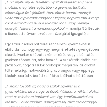
„
A bizonyítvány és felvételin nyújtott teljesítmény nem
mutatja meg teljes egészében a gyermek tudását,
képességeit és fejlődését. Nem látszik benne, mennyit
változott a gyermek magához képest, hogyan tanult meg
alkalmazkodni az iskolai elvárásokhoz, vagy mennyi
energiát fektetett a mindennapokba
” – mondja Gál Beatrix,
a Benedetto Gyermekvédelmi Szolgálat igazgatója.
Egy stabil családi háttérrel rendelkező gyermeknél is
előfordulhat, hogy egy-egy megmérettetés gyengébben
sikerül. Ilyenkor a túlzott számonkérés vagy a büntetés
gyakran többet árt, mint használ. A szakértők inkább azt
javasolják, hogy a szülők próbálják megérteni az okokat:
túlterheltség, motivációhiány, szorongás vagy épp egy
iskolai-, családi-, baráti konfliktus is állhat a háttérben.
„A legfontosabb az, hogy a szülők figyeljenek a
gyermekükre, arra, hogy az érzelmi állapota miként alakul,
mert ez mindenre hatással van. Egy konfliktusokkal teli
időszak – akár tanárral, osztálytárssal, akár családtaggal –