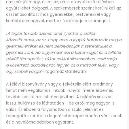
ami már jól megy, és mi az, amin a következő félévben
együtt lehet dolgozni. A szakemberek szerint kerülni kell az
összehasonlítást más gyerekekkel, testvérekkel vagy
korábbi önmagával, mert az fokozhatja a szorongást.
„A legfontosabb üzenet, amit ilyenkor a szülők
közvetíthetnek, az az, hogy nem a jegyek határozzák meg a
gyermek értékét és nem befolyásolják a szeretetüket a
gyermek iránt. Ha a gyermek érzi a biztonságot és a feltétel
nélküli támogatást, akkor sokkal sikeresebben veszi majd
a következő akadályokat, legyen az a második félév, vagy
egy szóbeli vizsga
”- fogalmaz Gál Beatrix.
A félévi bizonyítvány vagy a felvételin elért eredmény
tehát nem végállomás, inkább iránytű, merre érdemes
tovább indulni, min lehetne javítani. A fejlődés sokszor
lassú, hullámzó és láthatatlan – de attól még nagyon is
valós. És ebben a folyamatban a szülői jelenlét és
támogató szeretet a legerősebb kapaszkodó a vér szerinti
és a nevelőcsaládokban egyaránt.