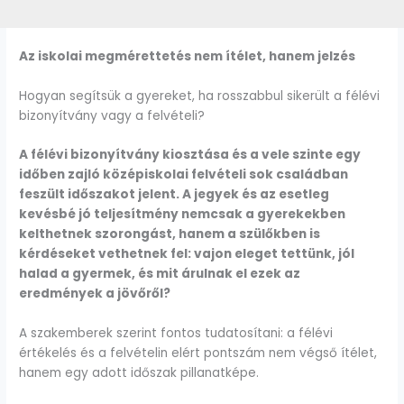
Az iskolai megmérettetés nem ítélet, hanem jelzés
Hogyan segítsük a gyereket, ha rosszabbul sikerült a félévi
bizonyítvány vagy a felvételi?
A félévi bizonyítvány kiosztása és a vele szinte egy
időben zajló középiskolai felvételi sok családban
feszült időszakot jelent. A jegyek és az esetleg
kevésbé jó teljesítmény nemcsak a gyerekekben
kelthetnek szorongást, hanem a szülőkben is
kérdéseket vethetnek fel: vajon eleget tettünk, jól
halad a gyermek, és mit árulnak el ezek az
eredmények a jövőről?
A szakemberek szerint fontos tudatosítani: a félévi
értékelés és a felvételin elért pontszám nem végső ítélet,
hanem egy adott időszak pillanatképe.