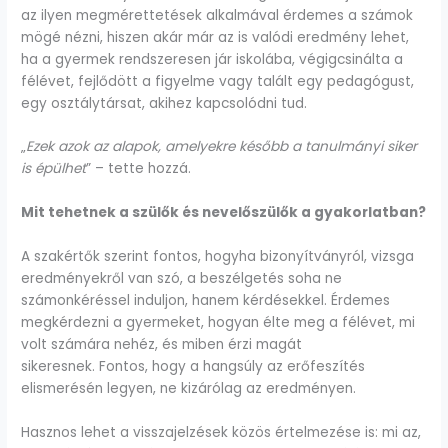
az ilyen megmérettetések alkalmával érdemes a számok
mögé nézni, hiszen akár már az is valódi eredmény lehet,
ha a gyermek rendszeresen jár iskolába, végigcsinálta a
félévet, fejlődött a figyelme vagy talált egy pedagógust,
egy osztálytársat, akihez kapcsolódni tud.
„
Ezek azok az alapok, amelyekre később a tanulmányi siker
is épülhet
” – tette hozzá.
Mit tehetnek a szülők és nevelőszülők a gyakorlatban?
A szakértők szerint fontos, hogyha bizonyítványról, vizsga
eredményekről van szó, a beszélgetés soha ne
számonkéréssel induljon, hanem kérdésekkel. Érdemes
megkérdezni a gyermeket, hogyan élte meg a félévet, mi
volt számára nehéz, és miben érzi magát
sikeresnek. Fontos, hogy a hangsúly az erőfeszítés
elismerésén legyen, ne kizárólag az eredményen.
Hasznos lehet a visszajelzések közös értelmezése is: mi az,