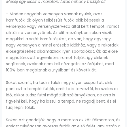
Mesélj egy kicsit a maratoni futás néhány trükkjéről!
– Minden nagyobb versenyen vannak nyulak, azaz
iramfutók: ők olyan felkészült futók, akik képesek a
versenyző vagy versenyszervező által kért tempót, iramot
diktálni a versenyzőnek. Az elit mezőnyben sokan viszik
magukkal a saját iramfutójukat, de van, hogy egy-egy
nagy versenyen a minél erősebb időkhöz, vagy a rekordok
elősegítéséhez alkalmaznak ilyen sportolókat. Ők az előre
meghatározott egyenletes iramot futják, így akiknek
segítenek, azoknak nem kell nézegetni az órájukat, mert
100%-ban megbíznak a „nyúlban” és követik őt.
Sokat számít, ha tudsz találni egy olyan csoportot, akik
pont azt a tempót futják, amit te is terveztél, ha szeles az
idő, akkor tudsz futni mögöttük szélárnyékban, de arra is
figyelni kell, hogy ha lassul a tempó, ne ragadj bent, és el
tudj lépni tőlük.
Sokan azt gondolják, hogy a maraton az két félmaraton, és
emiatt túlságosan gyorsan futják az első felét, ami aztán a