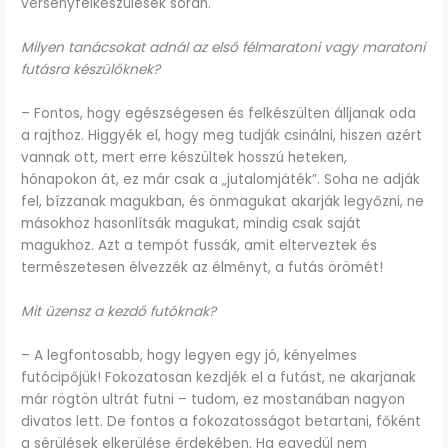
versenyfelkészülések során.
Milyen tanácsokat adnál az első félmaratoni vagy maratoni
futásra készülőknek?
– Fontos, hogy egészségesen és felkészülten álljanak oda
a rajthoz. Higgyék el, hogy meg tudják csinálni, hiszen azért
vannak ott, mert erre készültek hosszú heteken,
hónapokon át, ez már csak a „jutalomjáték”. Soha ne adják
fel, bízzanak magukban, és önmagukat akarják legyőzni, ne
másokhoz hasonlítsák magukat, mindig csak saját
magukhoz. Azt a tempót fussák, amit elterveztek és
természetesen élvezzék az élményt, a futás örömét!
Mit üzensz a kezdő futóknak?
– A legfontosabb, hogy legyen egy jó, kényelmes
futócipőjük! Fokozatosan kezdjék el a futást, ne akarjanak
már rögtön ultrát futni – tudom, ez mostanában nagyon
divatos lett. De fontos a fokozatosságot betartani, főként
a sérülések elkerülése érdekében. Ha egyedül nem