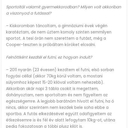
Sportoltál valamit gyermekkorodban? Milyen volt akkoriban
a viszonyod a futással?
– Kiskoromban táncoltam, a gimnáziumi évek végén
karatéztam, de nem űztem komoly szinten semmilyen
sportot. A tesi órán nem szerettem a futást, még a
Cooper-teszten is próbáltam köröket elcsalni.
Felnőttként kezdtél el futni, ez hogyan indult?
– 2011 nyarán (23 évesen) kezdtem el futni, első sorban
fogyási céllal (akkor 70kg körül voltam, a mostani
súlyomhoz képest 15-20 kilóval voltam nehezebb).
Akkoriban akár napi 3 tábla csokit is megettem,
dohányoztam, nem sportoltam és nem figyeltem az
egészségemre. A legjobb barátnőm hívott el futni, ha ő
nincs, akkor szerintem nem kezdek bele soha ebbe a
sportba. A futás elkezdésével együtt odafigyeltem az
étkezésemre is és fél év alatt lefogytam 10kg-ot, utána
pedig fokozatosan a többi plusz kilót is.