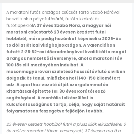
A maratoni futás országos csúcsát tartó Szabó Nórával
beszéltünk a pályafutásáról, futótrükkökről és
futótippekről
A 37 éves Szabó Nóra, a magyar női
maratoni csúcstartó 23 évesen kezdett futni
hobbiból, mára pedig hazánkat képviseli a 2025-ös
tokiói atlétikai világbajnokságon. A Valenciában
futott 2:25:52-es időeredményével kvalifikálta magát
a rangos nemzetközi versenyre, ahol a maratoni táv
100 fős elit mezőnyében indulhat. A
mosonmagyaróvári születésű hosszútávfutó civilben
dolgozik és tanul, miközben heti 140-150 kilométert
edz. A sporthoz vezető útját szorgalommal és
kitartással építette fel, 30 éves korától edző
segítségével. A mentális felkészülést is
kulcsfontosságúnak tartja, célja, hogy saját határait
folyamatosan feszegetve fejlődjön tovább.
23 évesen kezdett hobbiból futni a plusz kilók leküzdésére, 6
év múlva maratoni távon versenyzett, 37 évesen ma ő a