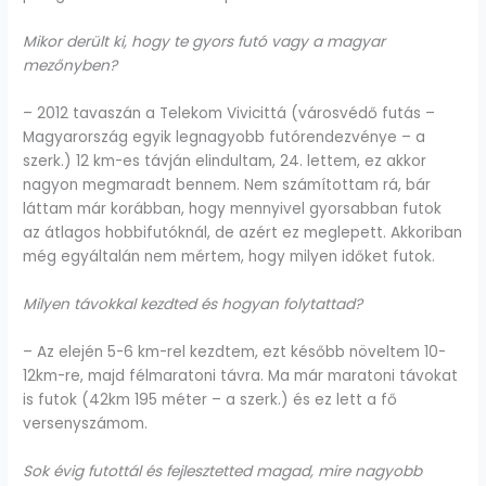
Mikor derült ki, hogy te gyors futó vagy a magyar
mezőnyben?
– 2012 tavaszán a Telekom Vivicittá (városvédő futás –
Magyarország egyik legnagyobb futórendezvénye – a
szerk.) 12 km-es távján elindultam, 24. lettem, ez akkor
nagyon megmaradt bennem. Nem számítottam rá, bár
láttam már korábban, hogy mennyivel gyorsabban futok
az átlagos hobbifutóknál, de azért ez meglepett. Akkoriban
még egyáltalán nem mértem, hogy milyen időket futok.
Milyen távokkal kezdted és hogyan folytattad?
– Az elején 5-6 km-rel kezdtem, ezt később növeltem 10-
12km-re, majd félmaratoni távra. Ma már maratoni távokat
is futok (42km 195 méter – a szerk.) és ez lett a fő
versenyszámom.
Sok évig futottál és fejlesztetted magad, mire nagyobb