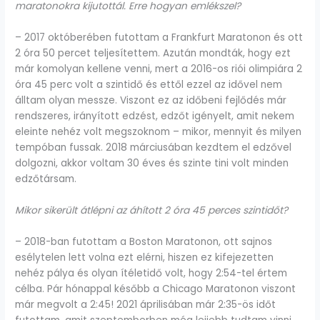
maratonokra kijutottál. Erre hogyan emlékszel?
– 2017 októberében futottam a Frankfurt Maratonon és ott
2 óra 50 percet teljesítettem. Azután mondták, hogy ezt
már komolyan kellene venni, mert a 2016-os riói olimpiára 2
óra 45 perc volt a szintidő és ettől ezzel az idővel nem
álltam olyan messze. Viszont ez az időbeni fejlődés már
rendszeres, irányított edzést, edzőt igényelt, amit nekem
eleinte nehéz volt megszoknom – mikor, mennyit és milyen
tempóban fussak. 2018 márciusában kezdtem el edzővel
dolgozni, akkor voltam 30 éves és szinte tini volt minden
edzőtársam.
Mikor sikerült átlépni az áhított 2 óra 45 perces szintidőt?
– 2018-ban futottam a Boston Maratonon, ott sajnos
esélytelen lett volna ezt elérni, hiszen ez kifejezetten
nehéz pálya és olyan ítéletidő volt, hogy 2:54-tel értem
célba. Pár hónappal később a Chicago Maratonon viszont
már megvolt a 2:45! 2021 áprilisában már 2:35-ös időt