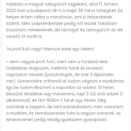
indultam a magyar válogatott tagjaként, ahol 17. lettem.
2023-ban a budapesti VB-n a majd’ 38 fokos hőségben 24.
helyen értem célba a maratonon, ami jó helyezésnek
számít. Idén szeptemberben pedig ott leszek Tokióban!
Köszönöm mindenkinek, aki támogat és támogatott az ide
vezető út során is.
Te profi futó vagy? Mennyit edzel egy héten?
– Nem vagyok profi futó, mert nem a futásból élek.
Főállásban dolgozom, mellette futok és levelező
tagozaton tanulok (pszichológiát, de már 3 diplomám
van). Szerencsére otthonról el tudom végezni a munkámat,
így be tudom illeszteni a napomba az edzést. 13 hetet
készülök általában egy maratonra, napi 2-2,5 órát edzek (1
alkalommal) és 140-150km-t futok egy héten. Elég
zsúfoltak a napjaim, de nem panaszkodom, mert szeretem
a munkám, és természetesen futni is nagyon szeretek, az
ismereteimet pedig mindig igyekszem gyarapítani.