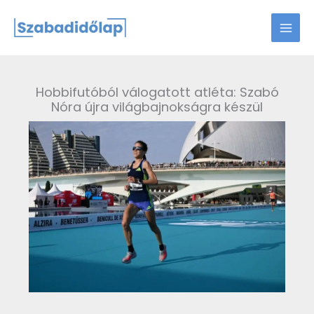
Skip
to
content
Hobbifutóból válogatott atléta: Szabó
Nóra újra világbajnokságra készül