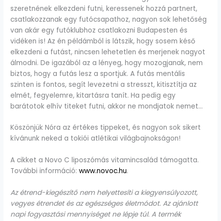
szeretnének elkezdeni futni, keressenek hozzá partnert,
csatlakozzanak egy futócsapathoz, nagyon sok lehetőség
van akár egy futóklubhoz csatlakozni Budapesten és
vidéken is! Az én példámból is látszik, hogy sosem késő
elkezdeni a futást, nincsen lehetetlen és merjenek nagyot
álmodni. De igazából az a lényeg, hogy mozogjanak, nem
biztos, hogy a futás lesz a sportjuk. A futás mentális
szinten is fontos, segít levezetni a stresszt, kitisztítja az
elmét, fegyelemre, kitartásra tanít. Ha pedig egy
barátotok elhív titeket futni, akkor ne mondjatok nemet…
Köszönjük Nóra az értékes tippeket, és nagyon sok sikert
kívánunk neked a tokiói atlétikai világbajnokságon!
A cikket a Novo C liposzómás vitamincsalád támogatta.
További információ:
www.novoc.hu
.
Az étrend-kiegészítő nem helyettesíti a kiegyensúlyozott,
vegyes étrendet és az egészséges életmódot. Az ajánlott
napi fogyasztási mennyiséget ne lépje túl. A termék