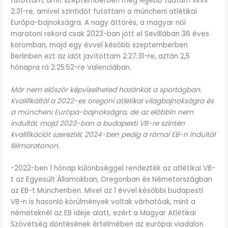
futottam, amit szeptemberben még lejjebb tudtam vinni
2:31-re, amivel szintidőt futottam a müncheni atlétikai
Európa-bajnokságra. A nagy áttörés, a magyar női
maratoni rekord csak 2023-ban jött el Sevillában 36 éves
koromban, majd egy évvel később szeptemberben
Berlinben ezt az időt javítottam 2:27:31-re, aztán 2,5
hónapra rá 2:25:52-re Valenciában.
Már nem először képviselheted hazánkat a sportágban.
Kvalifikáltál a 2022-es oregoni atlétikai világbajnokságra és
a müncheni Európa-bajnokságra, de az előbbin nem
indultál, majd 2023-ban a budapesti VB-re szintén
kvalifikációt szereztél, 2024-ben pedig a római EB-n indultál
félmaratonon.
-2022-ben 1 hónap különbséggel rendezték az atlétikai VB-
t az Egyesült Államokban, Oregonban és Németországban
az EB-t Münchenben. Mivel az 1 évvel későbbi budapesti
VB-n is hasonló körülmények voltak várhatóak, mint a
németeknél az EB ideje alatt, ezért a Magyar Atlétikai
Szövetség döntésének értelmében az európai viadalon