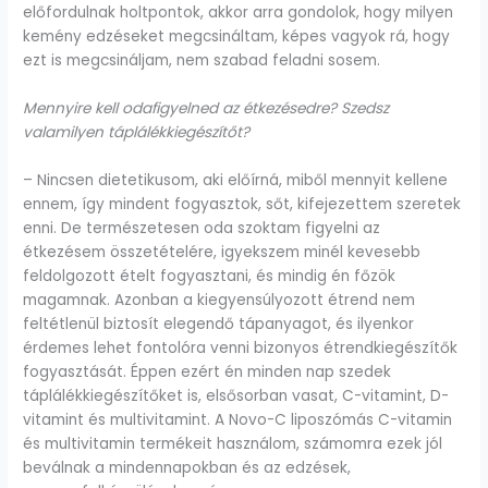
előfordulnak holtpontok, akkor arra gondolok, hogy milyen
kemény edzéseket megcsináltam, képes vagyok rá, hogy
ezt is megcsináljam, nem szabad feladni sosem.
Mennyire kell odafigyelned az étkezésedre? Szedsz
valamilyen táplálékkiegészítőt?
– Nincsen dietetikusom, aki előírná, miből mennyit kellene
ennem, így mindent fogyasztok, sőt, kifejezettem szeretek
enni. De természetesen oda szoktam figyelni az
étkezésem összetételére, igyekszem minél kevesebb
feldolgozott ételt fogyasztani, és mindig én főzök
magamnak. Azonban a kiegyensúlyozott étrend nem
feltétlenül biztosít elegendő tápanyagot, és ilyenkor
érdemes lehet fontolóra venni bizonyos étrendkiegészítők
fogyasztását. Éppen ezért én minden nap szedek
táplálékkiegészítőket is, elsősorban vasat, C-vitamint, D-
vitamint és multivitamint. A Novo-C liposzómás C-vitamin
és multivitamin termékeit használom, számomra ezek jól
beválnak a mindennapokban és az edzések,