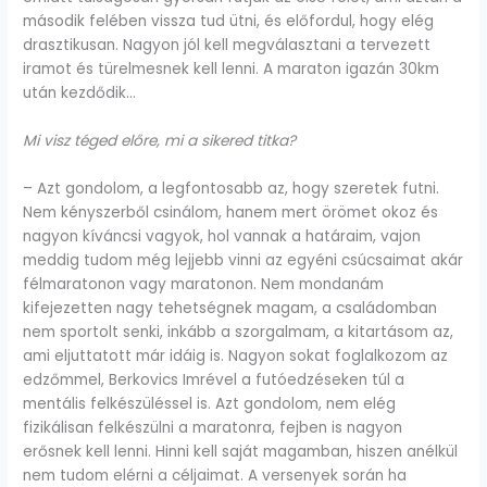
második felében vissza tud ütni, és előfordul, hogy elég
drasztikusan. Nagyon jól kell megválasztani a tervezett
iramot és türelmesnek kell lenni. A maraton igazán 30km
után kezdődik…
Mi visz téged előre, mi a sikered titka?
– Azt gondolom, a legfontosabb az, hogy szeretek futni.
Nem kényszerből csinálom, hanem mert örömet okoz és
nagyon kíváncsi vagyok, hol vannak a határaim, vajon
meddig tudom még lejjebb vinni az egyéni csúcsaimat akár
félmaratonon vagy maratonon. Nem mondanám
kifejezetten nagy tehetségnek magam, a családomban
nem sportolt senki, inkább a szorgalmam, a kitartásom az,
ami eljuttatott már idáig is. Nagyon sokat foglalkozom az
edzőmmel, Berkovics Imrével a futóedzéseken túl a
mentális felkészüléssel is. Azt gondolom, nem elég
fizikálisan felkészülni a maratonra, fejben is nagyon
erősnek kell lenni. Hinni kell saját magamban, hiszen anélkül
nem tudom elérni a céljaimat. A versenyek során ha