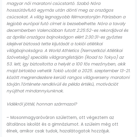
magyar női maratoni csúcstartó. Szabó Nóra
hosszútávfutó egymás után dönti meg az országos
csúcsokat. A világ legnagyobb félmaratonján Párizsban a
legjobb európai futó címet is bezsebelhette. Nóra a tavaly
decemberben Valenciában futott 2:25:52-es rekordjával és
az áprilisi országos bajnokságon elért 2:30:31-es győztes
idejével biztossá tette kijutását a tokiói atlétikai
világbajnokságra. A World Athletics (Nemzetközi Atlétikai
Szövetség) speciális világranglistáján (Road to Tokyo) az
53. lett, így biztosította a helyét a 100 fős mezőnyben, akik
majd birtokba vehetik Tokió utcáit a 2025. szeptember 13-21.
között megrendezésre kerülő rangos világverseny maratoni
távján.
Története rendkívüli és példa értékű, motivációt
nyújthat mindannyiunknak.
Vidékről jöttél, honnan származol?
– Mosonmagyaróváron születtem, ott végeztem az
általános iskolát és a gimnáziumot. A szüleim még ott
élnek, amikor csak tudok, hazalátogatok hozzájuk.