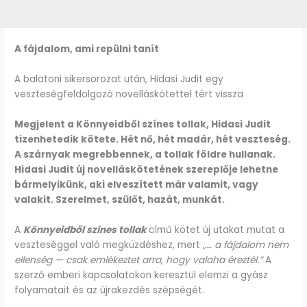
A fájdalom, ami repülni tanít
A balatoni sikersorozat után, Hidasi Judit egy
veszteségfeldolgozó novelláskötettel tért vissza
Megjelent a Könnyeidből színes tollak, Hidasi Judit
tizenhetedik kötete. Hét nő, hét madár, hét veszteség.
A szárnyak megrebbennek, a tollak földre hullanak.
Hidasi Judit új novelláskötetének szereplője lehetne
bármelyikünk, aki elveszített már valamit, vagy
valakit. Szerelmet, szülőt, hazát, munkát.
A
Könnyeidből színes tollak
című kötet új utakat mutat a
veszteséggel való megküzdéshez, mert
„… a fájdalom nem
ellenség — csak emlékeztet arra, hogy valaha éreztél.”
A
szerző emberi kapcsolatokon keresztül elemzi a gyász
folyamatait és az újrakezdés szépségét.