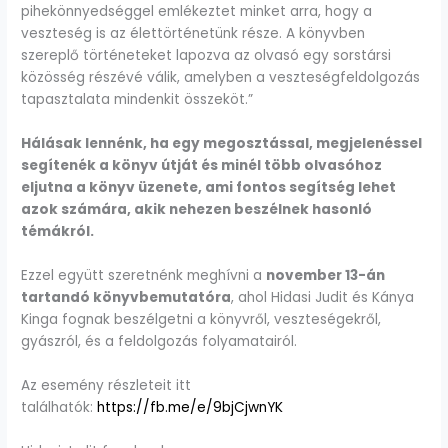
pihekönnyedséggel emlékeztet minket arra, hogy a
veszteség is az élettörténetünk része. A könyvben
szereplő történeteket lapozva az olvasó egy sorstársi
közösség részévé válik, amelyben a veszteségfeldolgozás
tapasztalata mindenkit összeköt.”
Hálásak lennénk, ha egy megosztással, megjelenéssel
segítenék a könyv útját és minél több olvasóhoz
eljutna a könyv üzenete, ami fontos segítség lehet
azok számára, akik nehezen beszélnek hasonló
témákról.
Ezzel együtt szeretnénk meghívni a
november 13-án
tartandó könyvbemutatóra
, ahol Hidasi Judit és Kánya
Kinga fognak beszélgetni a könyvről, veszteségekről,
gyászról, és a feldolgozás folyamatairól.
Az esemény részleteit itt
találhatók:
https://fb.me/e/9bjCjwnYK