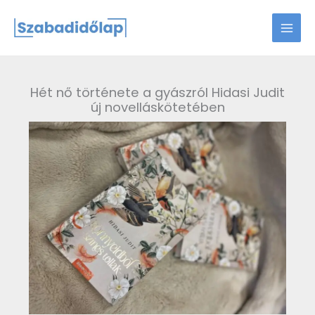
Skip
to
content
Hét nő története a gyászról Hidasi Judit
új novelláskötetében