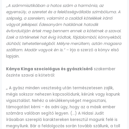
,,A számmisztikában a hatos szám a harmónia, az
egyensúly, a szeretet és a felelősségvállalás szimbóluma. A
szépség, a szerelem, valamint a családi kötelékek iránti
vágyat jelképezi. Édesanyám halálának hatodik
évfordulóján értek meg bennem ennek a kötetnek a szavai.
Ezek a történetek hat évig íródtak, fájdalomból, könnyekből,
dühből, tehetetlenségből. Mélyre merültem, aztán magasra
szálltam. Madár vagyok én is.” –
írja a szerző a könyv első
lapjain.
Kánya Kinga szociológus és gyászkísérő
szakember
őszinte szavai a kötetről:
,, A gyász minden veszteség után természetesen zajlik,
mégis sokszor nehezen kapcsolódunk, kérünk vagy kapunk
vigasztalást. Nehéz a sérülékenységet megosztani,
támogatást kérni – és adni úgy, hogy az a másik ember
számára valóban segítő legyen. (…) A Hidasi Judit
írásaiban szereplő karaktereken keresztül magunk felé is
megnyílunk. Bár a feldolgozás során tovább szállunk, a toll