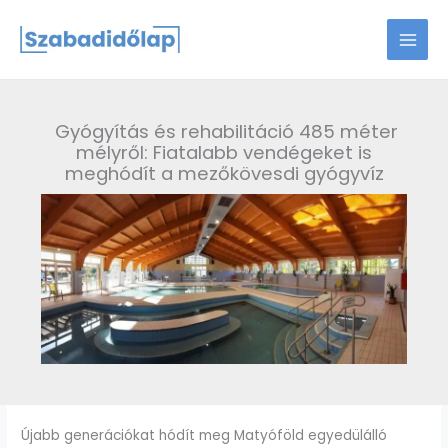
Skip
to
content
Gyógyítás és rehabilitáció 485 méter
mélyről: Fiatalabb vendégeket is
meghódít a mezőkövesdi gyógyvíz
Újabb generációkat hódít meg Matyóföld egyedülálló