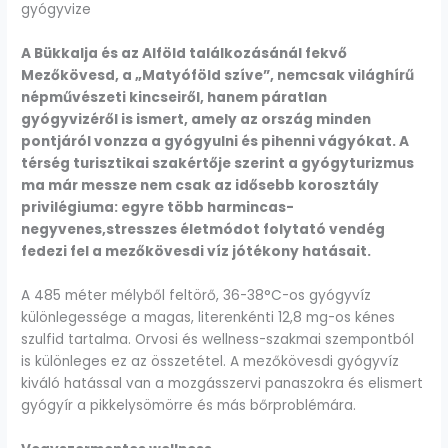
gyógyvize
A Bükkalja és az Alföld találkozásánál fekvő
Mezőkövesd, a „Matyóföld szíve”, nemcsak világhírű
népművészeti kincseiről, hanem páratlan
gyógyvizéről is ismert, amely az ország minden
pontjáról vonzza a gyógyulni és pihenni vágyókat. A
térség turisztikai szakértője szerint a gyógyturizmus
ma már messze nem csak az idősebb korosztály
privilégiuma: egyre több harmincas-
negyvenes,stresszes életmódot folytató vendég
fedezi fel a mezőkövesdi víz jótékony hatásait.
A 485 méter mélyből feltörő, 36-38°C-os gyógyvíz
különlegessége a magas, literenkénti 12,8 mg-os kénes
szulfid tartalma. Orvosi és wellness-szakmai szempontból
is különleges ez az összetétel. A mezőkövesdi gyógyvíz
kiváló hatással van a mozgásszervi panaszokra és elismert
gyógyír a pikkelysömörre és más bőrproblémára.