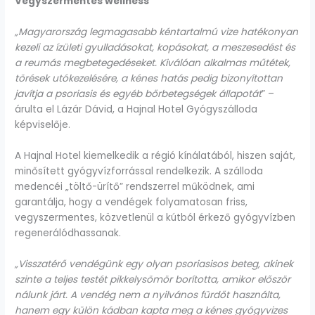
Vegyszermentes wellness
„Magyarország legmagasabb kéntartalmú vize hatékonyan
kezeli az ízületi gyulladásokat, kopásokat, a meszesedést és
a reumás megbetegedéseket. Kiválóan alkalmas műtétek,
törések utókezelésére, a kénes hatás pedig bizonyítottan
javítja a psoriasis és egyéb bőrbetegségek állapotát
” –
árulta el Lázár Dávid, a Hajnal Hotel Gyógyszálloda
képviselője.
A Hajnal Hotel kiemelkedik a régió kínálatából, hiszen saját,
minősített gyógyvízforrással rendelkezik. A szálloda
medencéi „töltő-ürítő” rendszerrel működnek, ami
garantálja, hogy a vendégek folyamatosan friss,
vegyszermentes, közvetlenül a kútból érkező gyógyvízben
regenerálódhassanak.
„Visszatérő vendégünk egy olyan psoriasisos beteg, akinek
szinte a teljes testét pikkelysömör borította, amikor először
nálunk járt. A vendég nem a nyilvános fürdőt használta,
hanem egy külön kádban kapta meg a kénes gyógyvizes