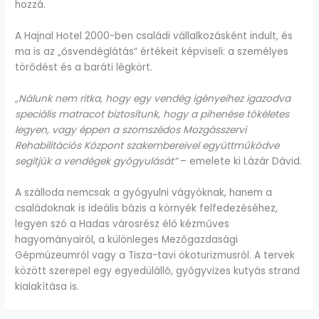
hozzá.
A Hajnal Hotel 2000-ben családi vállalkozásként indult, és
ma is az „ősvendéglátás” értékeit képviseli: a személyes
törődést és a baráti légkört.
„Nálunk nem ritka, hogy egy vendég igényeihez igazodva
speciális matracot biztosítunk, hogy a pihenése tökéletes
legyen, vagy éppen a szomszédos Mozgásszervi
Rehabilitációs Központ szakembereivel együttműködve
segítjük a vendégek gyógyulását”
– emelete ki Lázár Dávid.
A szálloda nemcsak a gyógyulni vágyóknak, hanem a
családoknak is ideális bázis a környék felfedezéséhez,
legyen szó a Hadas városrész élő kézműves
hagyományairól, a különleges Mezőgazdasági
Gépmúzeumról vagy a Tisza-tavi ökoturizmusról. A tervek
között szerepel egy egyedülálló, gyógyvizes kutyás strand
kialakítása is.