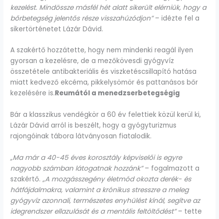
kezelést. Mindössze másfél hét alatt sikerült elérniük, hogy a
bőrbetegség jelentős része visszahúzódjon”
– idézte fel a
sikertörténetet Lázár Dávid.
A szakértő hozzátette, hogy nem mindenki reagál ilyen
gyorsan a kezelésre, de a mezőkövesdi gyógyvíz
összetétele antibakteriális és viszketéscsillapító hatása
miatt kedvező ekcéma, pikkelysömör és pattanásos bőr
kezelésére is.
Reumától a menedzserbetegségig
Bár a klasszikus vendégkör a 60 év felettiek közül kerül ki,
Lázár Dávid arról is beszélt, hogy a gyógyturizmus
rajongóinak tábora látványosan fiatalodik.
„Ma már a 40-45 éves korosztály képviselői is egyre
nagyobb számban látogatnak hozzánk”
– fogalmazott a
szakértő.
„A mozgásszegény életmód okozta derék- és
hátfájdalmakra, valamint a krónikus stresszre a meleg
gyógyvíz azonnali, természetes enyhülést kínál, segítve az
idegrendszer ellazulását és a mentális feltöltődést”
– tette