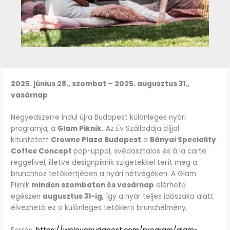
2025. június 28., szombat – 2025. augusztus 31.,
vasárnap
Negyedszerre indul újra Budapest különleges nyári
programja, a
Glam Piknik.
Az Év Szállodája díjjal
kitüntetett
Crowne Plaza Budapest
a
Bányai Speciality
Coffee Concept
pop-uppal, svédasztalos és à la carte
reggelivel, illetve designpiknik szigetekkel terít meg a
brunchhoz tetőkertjében a nyári hétvégéken. A Glam
Piknik
minden szombaton és vasárnap
elérhető
egészen
augusztus 31-ig
, így a nyár teljes időszaka alatt
élvezhető ez a különleges tetőkerti brunchélmény.