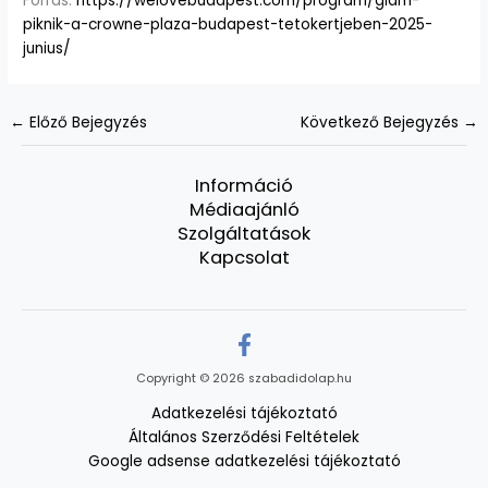
Forrás:
https://welovebudapest.com/program/glam-
piknik-a-crowne-plaza-budapest-tetokertjeben-2025-
junius/
←
Előző Bejegyzés
Következő Bejegyzés
→
Információ
Médiaajánló
Szolgáltatások
Kapcsolat
Copyright © 2026 szabadidolap.hu
Adatkezelési tájékoztató
Általános Szerződési Feltételek
Google adsense adatkezelési tájékoztató