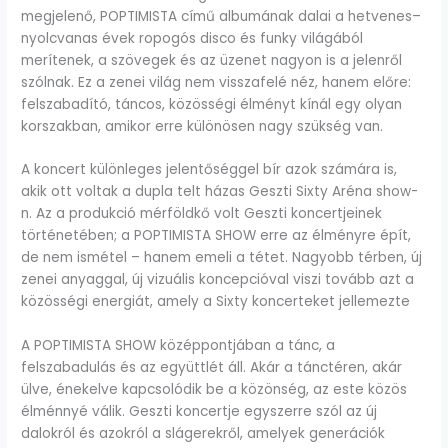
megjelenő, POPTIMISTA című albumának dalai a hetvenes–
nyolcvanas évek ropogós disco és funky világából
merítenek, a szövegek és az üzenet nagyon is a jelenről
szólnak. Ez a zenei világ nem visszafelé néz, hanem előre:
felszabadító, táncos, közösségi élményt kínál egy olyan
korszakban, amikor erre különösen nagy szükség van.
A koncert különleges jelentőséggel bír azok számára is,
akik ott voltak a dupla telt házas Geszti Sixty Aréna show-
n. Az a produkció mérföldkő volt Geszti koncertjeinek
történetében; a POPTIMISTA SHOW erre az élményre épít,
de nem ismétel – hanem emeli a tétet. Nagyobb térben, új
zenei anyaggal, új vizuális koncepcióval viszi tovább azt a
közösségi energiát, amely a Sixty koncerteket jellemezte
A POPTIMISTA SHOW középpontjában a tánc, a
felszabadulás és az együttlét áll. Akár a tánctéren, akár
ülve, énekelve kapcsolódik be a közönség, az este közös
élménnyé válik. Geszti koncertje egyszerre szól az új
dalokról és azokról a slágerekről, amelyek generációk