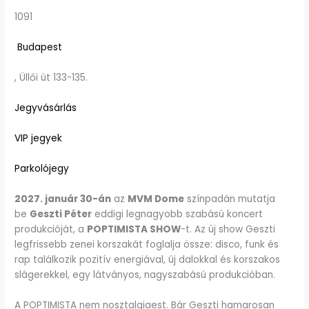
1091
Budapest
, Üllői út 133-135.
Jegyvásárlás
VIP jegyek
Parkolójegy
2027. január 30-án
az
MVM Dome
színpadán mutatja
be
Geszti Péter
eddigi legnagyobb szabású koncert
produkcióját, a
POPTIMISTA SHOW
-t. Az új show Geszti
legfrissebb zenei korszakát foglalja össze: disco, funk és
rap találkozik pozitív energiával, új dalokkal és korszakos
slágerekkel, egy látványos, nagyszabású produkcióban.
A POPTIMISTA nem nosztalgiaest. Bár Geszti hamarosan