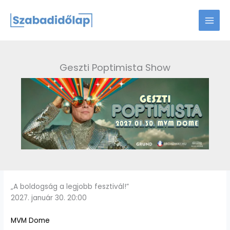
Skip
to
content
Geszti Poptimista Show
„A boldogság a legjobb fesztivál!”
2027. január 30. 20:00
MVM Dome