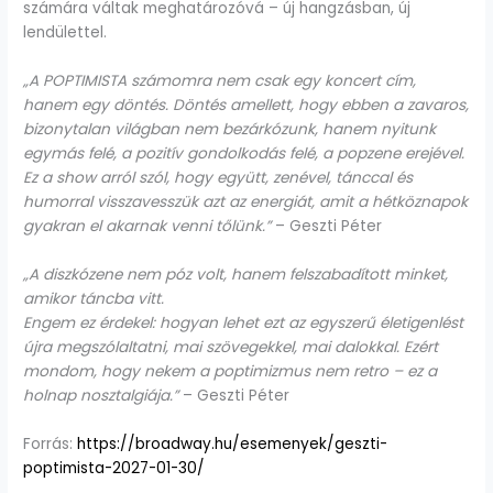
számára váltak meghatározóvá – új hangzásban, új
lendülettel.
„A POPTIMISTA számomra nem csak egy koncert cím,
hanem egy döntés. Döntés amellett, hogy ebben a zavaros,
bizonytalan világban nem bezárkózunk, hanem nyitunk
egymás felé, a pozitív gondolkodás felé, a popzene erejével.
Ez a show arról szól, hogy együtt, zenével, tánccal és
humorral visszavesszük azt az energiát, amit a hétköznapok
gyakran el akarnak venni tőlünk.”
– Geszti Péter
„A diszkózene nem póz volt, hanem felszabadított minket,
amikor táncba vitt.
Engem ez érdekel: hogyan lehet ezt az egyszerű életigenlést
újra megszólaltatni, mai szövegekkel, mai dalokkal. Ezért
mondom, hogy nekem a poptimizmus nem retro – ez a
holnap nosztalgiája.”
– Geszti Péter
Forrás:
https://broadway.hu/esemenyek/geszti-
poptimista-2027-01-30/