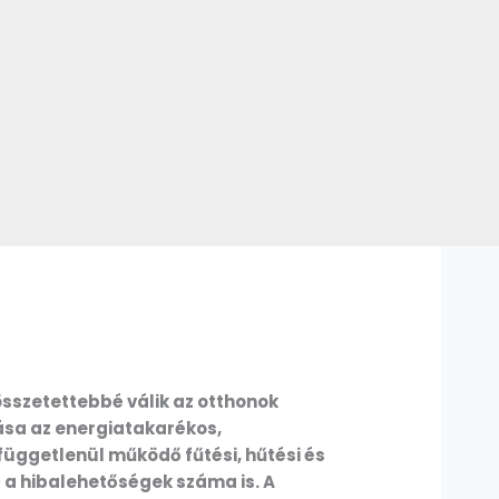
sszetettebbé válik az otthonok
ása az energiatakarékos,
függetlenül működő fűtési, hűtési és
ő a hibalehetőségek száma is.
A