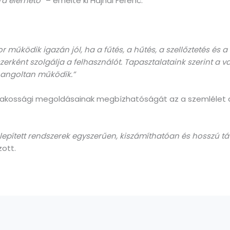
a elérhető
” – emelte ki Hajnal Ferenc.
 működik igazán jól, ha a fűtés, a hűtés, a szellőztetés és 
erként szolgálja a felhasználót. Tapasztalataink szerint a 
hangoltan működik.”
t lakossági megoldásainak megbízhatóságát az a szemlélet a
telepített rendszerek egyszerűen, kiszámíthatóan és hosszú
ott.