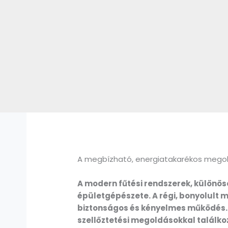
A megbízható, energiatakarékos megol
A modern fűtési rendszerek, különös
épületgépészete. A régi, bonyolult
biztonságos és kényelmes működés.
szellőztetési megoldásokkal találko