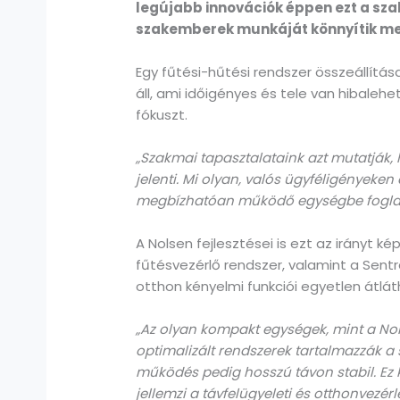
legújabb innovációk éppen ezt a sz
szakemberek munkáját könnyítik me
Egy fűtési-hűtési rendszer összeállítá
áll, ami időigényes és tele van hibale
fókuszt.
„Szakmai tapasztalataink azt mutatják,
jelenti. Mi olyan, valós ügyféligényeke
megbízhatóan működő egységbe foglal
A Nolsen fejlesztései is ezt az irányt k
fűtésvezérlő rendszer, valamint a Sentr
otthon kényelmi funkciói egyetlen átlá
„Az olyan kompakt egységek, mint a Nols
optimalizált rendszerek tartalmazzák a 
működés pedig hosszú távon stabil. Ez 
jellemzi a távfelügyeleti és otthonvezérl