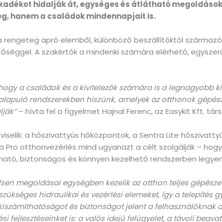
akadékot hidalják át, egységes és átlátható megoldáso
g, hanem a családok mindennapjait is.
sa rengeteg apró elemből, különböző beszállítóktól származó
hetőséggel. A szakértők a mindenki számára elérhető, egysze
 hogy a családok és a kivitelezők számára is a legnagyobb k
n alapuló rendszerekben hiszünk, amelyek az otthonok gépész
ják”
– hívta fel a figyelmet Hajnal Ferenc, az Easykit Kft. társ
épviselik: a hőszivattyús hőközpontok, a Sentra Lite hőszivatt
a Pro otthonvezérlés mind ugyanazt a célt szolgálják – hogy 
tható, biztonságos és könnyen kezelhető rendszerben legyen
en megoldásai egységben kezelik az otthon teljes gépészetét
szükséges hidraulikai és vezérlési elemeket, így a telepítés
kiszámíthatóságot és biztonságot jelent a felhasználóknak a
ési fejlesztéseinket is: a valós idejű felügyelet, a távoli bea