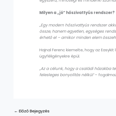
egyszerű, minőségi és mindenki számár
Milyen a „jó” hőszivattyús rendszer?
„Egy modern hőszivattyús rendszer akkor
össze, hanem egyetlen, egységes rendsz
érhető el – amikor minden elem össze
Hajnal Ferenc kiemelte, hogy az Easyki
ügyféligényekre épül.
„Az a célunk, hogy a családi házakba 
felesleges bonyolítás nélkül’
– fogalmaz
←
Előző Bejegyzés