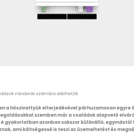
dások mindenki számára elérhetők
en a hőszivattyúk elterjedésével párhuzamosan egyre ö
 megoldásokkal szemben már a családok alapvető elvár
 A gyakorlatban azonban
sokszor k
ülönálló, egymástól 
znak, ami költségessé is teszi az üzemeltetést és megn