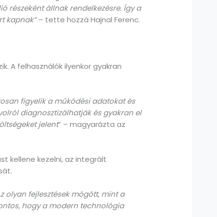
ó részeként állnak rendelkezésre. Így a
rt kapnak”
– tette hozzá Hajnal Ferenc.
k. A felhasználók ilyenkor gyakran
osan figyelik a működési adat
okat
és
ávolról diagnosztizálhatják és gyakran el
öltségeket jelent
” – magyarázta az
 kellene kezelni, az integrált
sát.
 olyan fejlesztések mögött, mint a
 Fontos, hogy a modern technológia