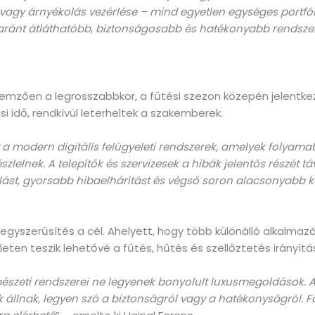
 vagy árnyékolás vezérlése – mind egyetlen egységes portfóli
gyaránt átláthatóbb, biztonságosabb és hatékonyabb rendsze
emzően a legrosszabbkor, a fűtési szezon közepén jelentkezi
 idő, rendkívül leterheltek a szakemberek.
t a modern
digitális
felügyeleti
rendszerek, amelyek
folyamat
zlelnek. A telepítők és szervizesek a hibák jelentős részét t
állást, gyorsabb hibaelhárítást és végső soron alacsonyabb k
yszerűsítés a cél. Ahelyett, hogy több különálló alkalmazást
leten teszik lehetővé a fűtés, hűtés és szellőztetés irányítá
észeti rendszerei ne legyenek bonyolult luxusmegoldások. Az
 állnak, legyen szó a biztonságról vagy a hatékonyságról.