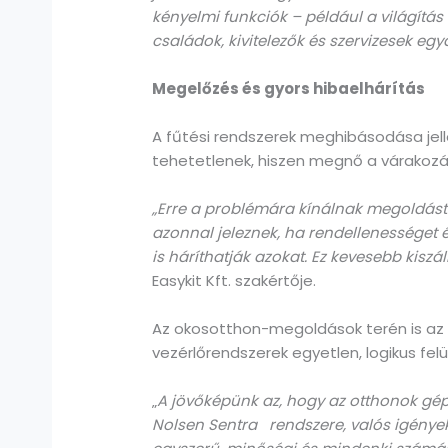
kényelmi funkciók – például a világítás
családok, kivitelezők és szervizesek e
Megelőzés és gyors hibaelhárítás
A fűtési rendszerek meghibásodása jell
tehetetlenek, hiszen megnő a várakozási
„Erre a problémára kínálnak megoldás
azonnal jeleznek, ha rendellenességet és
is háríthatják azokat. Ez kevesebb kisz
Easykit Kft. szakértője.
Az okosotthon-megoldások terén is az eg
vezérlőrendszerek egyetlen, logikus felü
„
A jövőképünk az, hogy az otthonok gép
Nolsen Sentra rendszere, valós igények