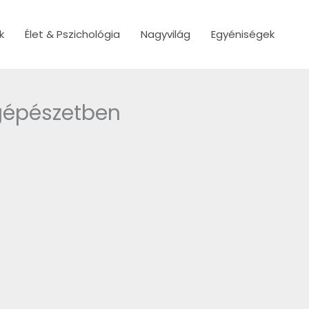
k
Élet & Pszichológia
Nagyvilág
Egyéniségek
tgépészetben