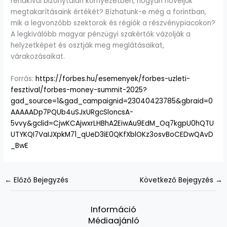
rendkívül bizonytalan környezetben, hogyan növeljük
megtakarításaink értékét? Bízhatunk-e még a forintban,
mik a legvonzóbb szektorok és régiók a részvénypiacokon?
A legkiválóbb magyar pénzügyi szakértők vázolják a
helyzetképet és osztják meg meglátásaikat,
várakozásaikat.
Forrás:
https://forbes.hu/esemenyek/forbes-uzleti-
fesztival/forbes-money-summit-2025?
gad_source=1&gad_campaignid=23040423785&gbraid=0
AAAAADp7PQUb4uSJxURgcSloncsA-
5vvy&gclid=CjwKCAjwxrLHBhA2EiwAu9EdM_Oq7kgpU0hQTU
UTYKQI7VaIJXpkM71_qUeD3iE0QKfXblOKz3osvBoCEDwQAvD
_BwE
←
Előző Bejegyzés
Következő Bejegyzés
→
Információ
Médiaajánló