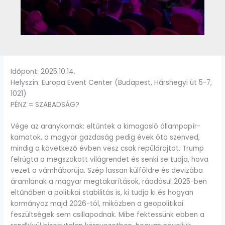
Időpont: 2025.10.14.
Helyszín: Europa Event Center (Budapest, Hárshegyi út 5-7,
1021)
PÉNZ = SZABADSÁG?
Vége az aranykornak: eltűntek a kimagasló állampapír-
kamatok, a magyar gazdaság pedig évek óta szenved,
mindig a következő évben vesz csak repülőrajtot. Trump
felrúgta a megszokott világrendet és senki se tudja, hova
vezet a vámháborúja. Szép lassan külföldre és devizába
áramlanak a magyar megtakarítások, ráadásul 2025-ben
eltűnőben a politikai stabilitás is, ki tudja ki és hogyan
kormányoz majd 2026-tól, miközben a geopolitikai
feszültségek sem csillapodnak. Mibe fektessünk ebben a