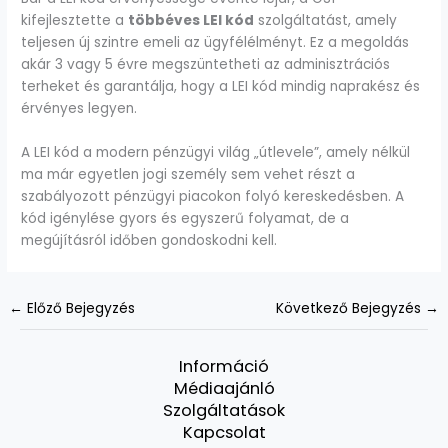
kifejlesztette a
többéves LEI kód
szolgáltatást, amely
teljesen új szintre emeli az ügyfélélményt. Ez a megoldás
akár 3 vagy 5 évre megszüntetheti az adminisztrációs
terheket és garantálja, hogy a LEI kód mindig naprakész és
érvényes legyen.
A LEI kód a modern pénzügyi világ „útlevele”, amely nélkül
ma már egyetlen jogi személy sem vehet részt a
szabályozott pénzügyi piacokon folyó kereskedésben. A
kód igénylése gyors és egyszerű folyamat, de a
megújításról időben gondoskodni kell.
←
Előző Bejegyzés
Következő Bejegyzés
→
Információ
Médiaajánló
Szolgáltatások
Kapcsolat