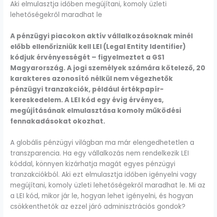
Aki elmulasztja időben megújítani, komoly üzleti
lehetőségekről maradhat le
A pénzügyi piacokon aktív vállalkozásoknak minél
előbb ellenőrizniük kell LEI (Legal Entity Identifier)
kódjuk érvényességét – figyelmeztet a GS1
Magyarország. A jogi személyek számára kötelező, 20
karakteres azonosító nélkül nem végezhetők
pénzügyi tranzakciók, például értékpapír-
kereskedelem. A LEI kód egy évig érvényes,
megújításának elmulasztása komoly működési
fennakadásokat okozhat.
A globális pénzügyi világban ma már elengedhetetlen a
transzparencia. Ha egy vállalkozás nem rendelkezik LEI
kóddal, könnyen kizárhatja magát egyes pénzügyi
tranzakciókból. Aki ezt elmulasztja időben igényelni vagy
megújítani, komoly üzleti lehetőségekről maradhat le. Mi az
a LEI kód, mikor jár le, hogyan lehet igényelni, és hogyan
csökkenthetők az ezzel járó adminisztrációs gondok?