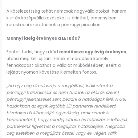
A kötelezettség tehát nemcsak nagyvállalatokat, hanem
kis- és középvállalkozásokat is érinthet, amennyiben
kereskedni szeretnének a pénzügyi piacokon.
Mennyi ideig érvényes a LEI kód?
Fontos tudni, hogy a kód
mindössze egy évig érvényes
,
utána meg kell újítani. Ennek elmaradása komoly
fennakadást okozhat a vállalat működésében, ezért a
lejárat nyomon követése kiemelten fontos.
„Ha egy cég elmulasztja a megújítást, leállhatnak a
pénzügyi tranzakcióik és nem tudnak az előírás szerint
pénzügyi jelentéseket sem beadni a hatóságok felé.
A GS1
hazánkban az egyik legtöbb LEI partnerrel rendelkező
hivatalos LEI kibocsájtó ügynökség, amit annak is
köszönhetünk, hogy mindig időben és többször is felhívjuk
partnereink figyelmét a megújítás határidejére. A legtöbb
cég esetében a megújítás ősszel vagy év végén válik