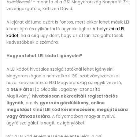
esedékessé”
– mondta el a GS1 Magyarország Nonprofit Zrt.
vezérigazgatója, Kétszeri Dávid.
A lejárat dátuma azért is fontos, mert ekkor lehet másik LEI
kibocsájtó és nyilvántartó ügynökséghez
áthelyezni a LEI
kódot
, ha a cég úgy dönt, hogy az ottani szolgáltatások
kedvezőbbek a számára.
Hogyan lehet LEI kódot igényelni?
A LEI kódot hivatalos szolgáltatóknál lehet igényelni.
Magyarországon a nemzetközi GS1 szabványszervezet
hazai képviselete, a GS1 Magyarország az egyik vezető,
a
GLEIF által
(a Globális Jogalany-azonosító
Alapítvány)
hivatalosan akkreditált regisztrációs
ügynök
, amely
gyors és gördülékeny, online
megoldást kínál LEI kód kérelmezésére, megújítására
vagy áthozatalára
. A folyamatban magyar nyelvű
ügyfélszolgálat is segíti az igénylőket.
Bár a LEI kód érvényessége évente lejár, a GS1