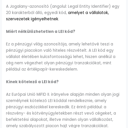
A Jogalany-azonosító (angolul: Legal Entity Identifier) egy
20 karakterből álló, egyedi kód,
amelyet a vállalatok,
szervezetek igényelhetnek
.
Miért nélkülözhetetlen a LEI kód?
Ez a pénzügyi világ azonosítója, amely lehetővé teszi a
pénzügyi piacokon való hiteles részvételt. A LEI kód egy
vállalat életében kulcsfontosságú lehet, hiszen anélkül a
cég nem végezhet olyan pénzügyi tranzakciókat, mint
például az értékpapír-kereskedelem.
Kinek kötelező a LEI kód?
Az Európai Unió MiFID II. irányelve alapján minden olyan jogi
személynek kötelező LEI kóddal rendelkeznie, amely
pénzügyi eszközökkel kereskedik. Ez érinti például: a
részvény- és kötvényügyletekben részt vevő cégeket, a
befektetési alapokat, illetve minden olyan vállalkozást,
amely szabályozott piacon hajt végre tranzakciókat.