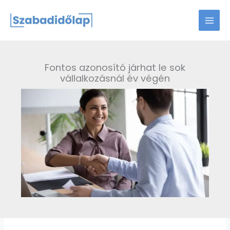
Skip
to
content
Fontos azonosító járhat le sok
vállalkozásnál év végén