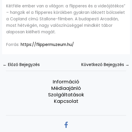
Kétféle ember van a világon: a flipperes és a videójátékos”
– hangzik el a flipperes körökben gyakran idézett bölcselet
a Copland című Stallone-filmben. A budapesti Arcadián,
most hétvégén, nagy valószínűséggel mindkét tábor
alaposan kiélheti magát.
Forrás:
https://flippermuzeum.hu/
←
Előző Bejegyzés
Következő Bejegyzés
→
Információ
Médiaajánló
Szolgáltatások
Kapcsolat