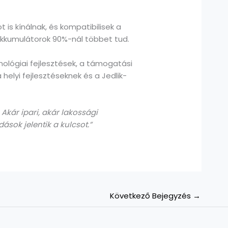
is kínálnak, és kompatibilisek a
n-akkumulátorok 90%-nál többet tud.
ológiai fejlesztések, a támogatási
lyi fejlesztéseknek és a Jedlik-
 Akár ipari, akár lakossági
sok jelentik a kulcsot.”
Következő Bejegyzés
→