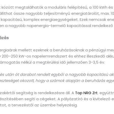
ek között megtalálhatók a moduláris felépítésű, a 100 kWh é
állíthat össze nagyobb teljesítményű energiatárolót, max. 1
 kapacitású, komplex energiaegységeket. Ezek nemcsak ene
sen a nagyobb napenergia-termelő kapacitással rendelkező 
házás
ergiaárak mellett ezeknek a beruházásoknak a pénzügyi megt
 200–250 kW-os napelemrendszert és ehhez illeszkedő akkumul
Támogatás nélkül a megtérülési idő jellemzően 3-3,5 év.
tkérés után öt darabot rendelt egyből a nagyobb kapacitású 
eszteséget okozott, hogy a számok alapján a beruházás egyé
kértői segítség is rendelkezésre áll. A
Top NRG Zrt
. együt
őkészítésében segíti a cégeket. A pályázatíró és a kivitele
tot, a tervezéstől az üzembe helyezésig.