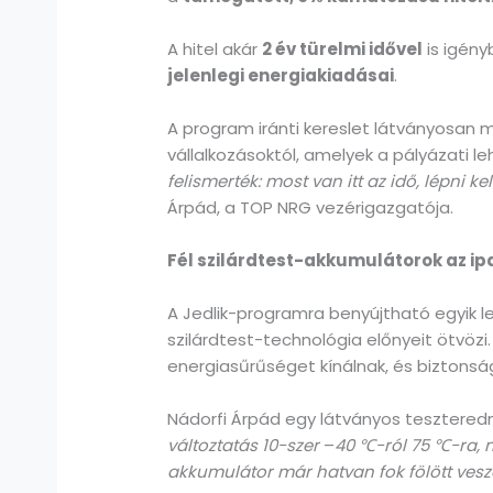
A hitel akár
2 év türelmi idővel
is igény
jelenlegi energiakiadásai
.
A program iránti kereslet látványosan 
vállalkozásoktól, amelyek a pályázati 
felismerték: most van itt az idő, lépni k
Árpád, a TOP NRG vezérigazgatója.
Fél szilárdtest-akkumulátorok az ip
A Jedlik-programra benyújtható egyik 
szilárdtest-technológia előnyeit ötvöz
energiasűrűséget kínálnak, és biztons
Nádorfi Árpád egy látványos teszteredm
változtatás 10-szer
–
40 ℃-ról 75 ℃-ra, 
akkumulátor már hatvan fok fölött veszél