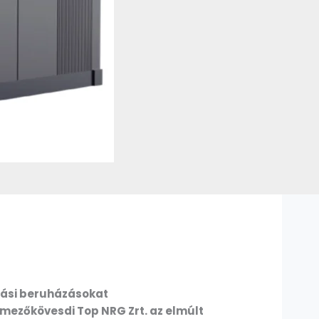
lási beruházásokat
 mezőkövesdi Top NRG Zrt. az elmúlt