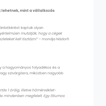
lehetnek, mint a vállalkozás
ánlatkérést kaptak olyan
yértelműen mutatják, hogy a cégek
zleteket kell tisztázni”
– mondja Nádorfi
ly a hagyományos folyadékos és a
 vagy szivárgásra, miközben nagyobb
ás 1 óráig, illetve hőmérséklet-
ás mindenben megfelelt. Egy lítiumos