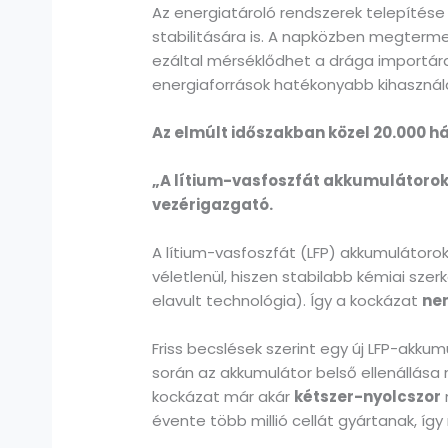
Az energiatároló rendszerek telepítése
stabilitására is. A napközben megterme
ezáltal mérséklődhet a drága importár
energiaforrások hatékonyabb kihasználá
Az elmúlt időszakban közel 20.000 h
„A lítium-vasfoszfát akkumulátorok 
vezérigazgató.
A lítium-vasfoszfát (LFP) akkumulátoro
véletlenül, hiszen stabilabb kémiai szer
elavult technológia). Így a kockázat
ne
Friss becslések szerint egy új LFP-akku
során az akkumulátor belső ellenállása 
kockázat már akár
kétszer-nyolcszor
évente több millió cellát gyártanak, 