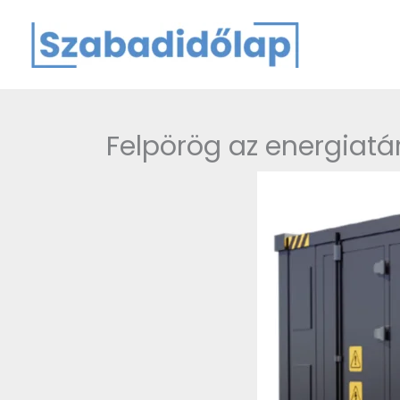
Skip
to
content
Felpörög az energiatá