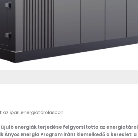
t az ipari energiatárolásban
juló energiák terjedése felgyorsította az energiatáro
k Ányos Energia Program iránt kiemelkedő a kereslet: a