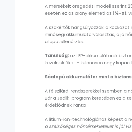
A mérsékelt öregedési modell szerint 2
esetén ez az arány elérheti az
1%-ot
, 
A szakértők hangsúlyozzák: a kockáza
minőségi akkumulátorválasztás, a jó hő
állapotellenőrzés.
Tanulság:
az LFP-akkumulátorok bizt
kezelniük őket – különösen nagy kapacit
Sóalapú akkumulátor mint a biztons
A félszilárd-rendszerekkel szemben a n
Bár a Jedlik-program keretében ez a t
érdeklődnek iránta.
A lítium-ion-technológiához képest a 
a szélsőséges hőmérsékleteket is jól vis