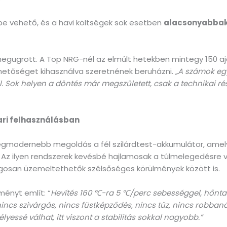
be vehető, és a havi költségek sok esetben
alacsonyabbak 
megugrott. A Top NRG-nél az elmúlt hetekben mintegy 150 aj
lehetőséget kihasználva szeretnének beruházni.
„A számok eg
ell. Sok helyen a döntés már megszületett, csak a technikai rés
ari felhasználásban
legmodernebb megoldás a fél szilárdtest-akkumulátor, ame
i. Az ilyen rendszerek kevésbé hajlamosak a túlmelegedésre
ágosan üzemeltethetők szélsőséges körülmények között is.
ényt említ: “
Hevítés 160 ℃-ra 5 ℃/perc sebességgel, hőntart
nincs szivárgás, nincs füstképződés, nincs tűz, nincs robban
yessé válhat, itt viszont a stabilitás sokkal nagyobb.”