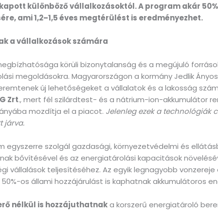
 kapott különböző vállalkozásoktól. A program akár 5
re, ami 1,2–1,5 éves megtérülést is eredményezhet.
szak a vállalkozások számára
megbízhatósága körüli bizonytalanság és a megújuló forrás
lási megoldásokra. Magyarországon a kormány Jedlik Ányos 
remtenek új lehetőségeket a vállalatok és a lakosság szá
G Zrt
., mert fél szilárdtest- és a nátrium-ion-akkumulátor r
ányába mozdítja el a piacot.
Jelenleg ezek a technológiák c
 járva.
m egyszerre szolgál gazdasági, környezetvédelmi és ellátás
nak bővítésével és az energiatárolási kapacitások növelés
i vállalások teljesítéséhez. Az egyik legnagyobb vonzerej
ár 50%-os állami hozzájárulást is kaphatnak akkumulátoros e
rő nélkül is hozzájuthatnak
a korszerű energiatároló ber
.