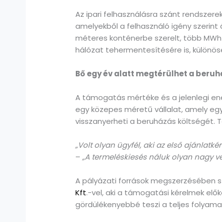
Az ipari felhasználásra szánt rendszer
amelyekből a felhasználó igény szerint 
méteres konténerbe szerelt, több MWh
hálózat tehermentesítésére is, különö
Bő egy év alatt megtérülhet a beru
A támogatás mértéke és a jelenlegi en
egy közepes méretű vállalat, amely egy
visszanyerheti a beruházás költségét. 
„Volt olyan ügyfél, aki az első ajánla
–
„A termeléskiesés náluk olyan nagy v
A pályázati források megszerzésében sza
Kft
.-vel, aki a támogatási kérelmek el
gördülékenyebbé teszi a teljes folyama