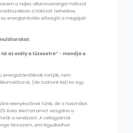
hanem a teljes villamosenergia-hálózat
úcsidőszakban a hálózat terhelése,
az energiatárolás elősegíti a megújuló
umulátorokat.
nő az esély a tűzesetre”
–
mondja a
 energiatárolóknak tartják, nem
akkumulátorok, (de tudnunk kel,l ez egy
lsőre elenyészőnek tűnik, de a használat
 25 éves élettartamot vizsgálva a
tik a rendszert. A cellagyártók
nge láncszem, ami kigyulladhat.