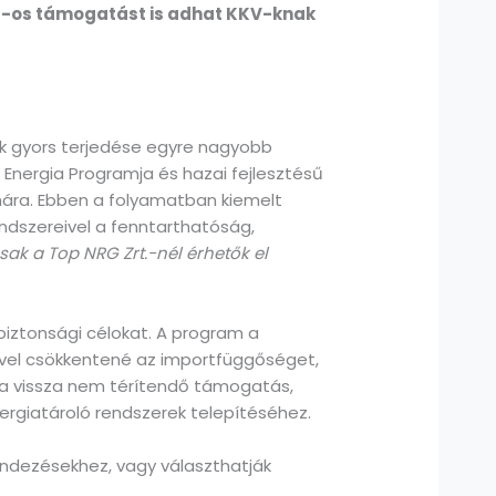
0%-os támogatást is adhat KKV-knak
ok gyors terjedése egyre nagyobb
Energia Programja és hazai fejlesztésű
mára. Ebben a folyamatban kiemelt
endszereivel a fenntarthatóság,
sak a Top NRG Zrt.-nél érhetők el
biztonsági célokat. A program a
ével csökkentené az importfüggőséget,
e a vissza nem térítendő támogatás,
nergiatároló rendszerek telepítéséhez.
endezésekhez, vagy választhatják