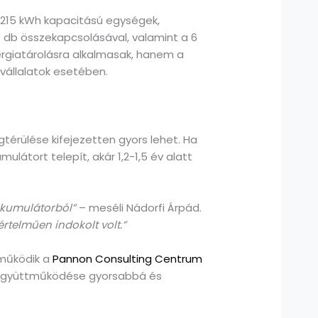
s 215 kWh kapacitású egységek,
0 db összekapcsolásával, valamint a 6
rgiatárolásra alkalmasak, hanem a
vállalatok esetében.
érülése kifejezetten gyors lehet. Ha
átort telepít, akár 1,2-1,5 év alatt
akkumulátorból”
– meséli Nádorfi Árpád.
rtelműen indokolt volt.”
tműködik a
Pannon Consulting Centrum
ző együttműködése gyorsabbá és