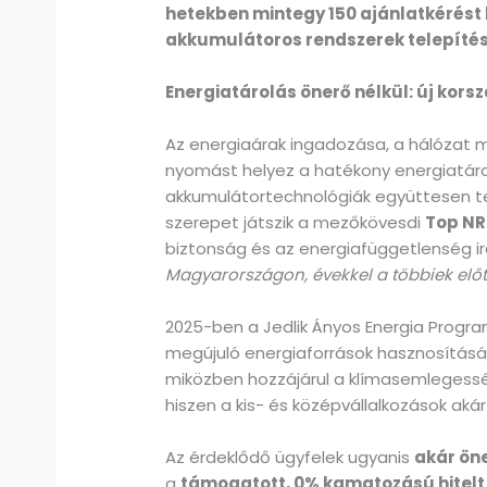
hetekben mintegy 150 ajánlatkérést
akkumulátoros rendszerek telepítésé
Energiatárolás önerő nélkül: új kor
Az energiaárak ingadozása, a hálózat 
nyomást helyez a hatékony energiatáro
akkumulátortechnológiák együttesen te
szerepet játszik a mezőkövesdi
Top NR
biztonság és az energiafüggetlenség ir
Magyarországon, évekkel a többiek előtt
2025-ben a Jedlik Ányos Energia Progra
megújuló energiaforrások hasznosításá
miközben hozzájárul a klímasemlegesség
hiszen a kis- és középvállalkozások ak
Az érdeklődő ügyfelek ugyanis
akár öne
a
támogatott, 0% kamatozású hitelt