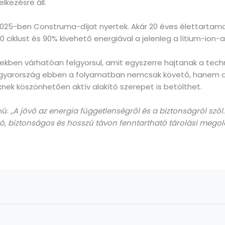
kezésre áll.
25-ben Construma-díjat nyertek. Akár 20 éves élettartamot 
00 ciklust és 90% kivehető energiával a jelenleg a lítium-io
ekben várhatóan felgyorsul, amit egyszerre hajtanak a techn
gyarország ebben a folyamatban nemcsak követő, hanem a he
k köszönhetően aktív alakító szerepet is betölthet.
mű:
„A jövő az energia függetlenségről és a biztonságról szól.
, biztonságos és hosszú távon fenntartható tárolási megoldá