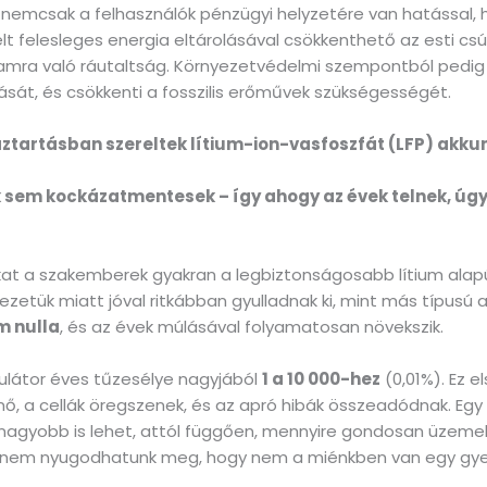
 nemcsak a felhasználók pénzügyi helyzetére van hatással, 
lt felesleges energia eltárolásával csökkenthető az esti cs
amra való ráutaltság. Környezetvédelmi szempontból pedig 
sát, és csökkenti a fosszilis erőművek szükségességét.
áztartásban szereltek lítium-ion-vasfoszfát (LFP) akk
sem kockázatmentesek – így ahogy az évek telnek, úgy 
kat a szakemberek gyakran a legbiztonságosabb lítium alapú
kezetük miatt jóval ritkábban gyulladnak ki, mint más típusú 
m nulla
, és az évek múlásával folyamatosan növekszik.
mulátor éves tűzesélye nagyjából
1 a 10 000-hez
(0,01%). Ez e
nő, a cellák öregszenek, és az apró hibák összeadódnak. Egy
nagyobb is lehet, attól függően, mennyire gondosan üzemelte
így nem nyugodhatunk meg, hogy nem a miénkben van egy gye