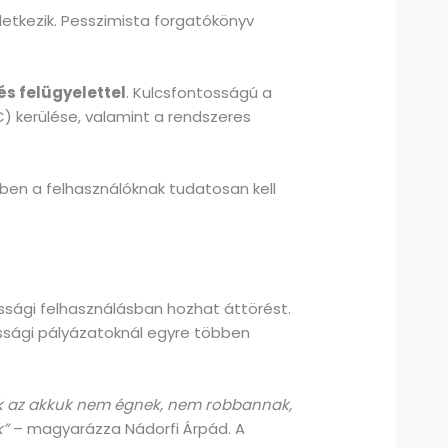
letkezik. Pesszimista forgatókönyv
s felügyelettel
. Kulcsfontosságú a
C) kerülése, valamint a rendszeres
ben a felhasználóknak tudatosan kell
ssági felhasználásban hozhat áttörést.
ssági pályázatoknál egyre többen
k az akkuk nem égnek, nem robbannak,
k”
– magyarázza Nádorfi Árpád. A