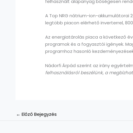
felhasznált alapanyag bőségesen rendel
A Top NRG nátrium-ion-akkumulátorai 20
legtöbb piacon elérhető inverterrel, 80
Az energiatárolás piaca a következő év
programok és a fogyasztói igények. Ma
programhoz hasonló kezdeményezésekne
Nádorfi Árpád szerint az irány egyértel
felhasználásról beszélünk, a megbízható
←
Előző Bejegyzés