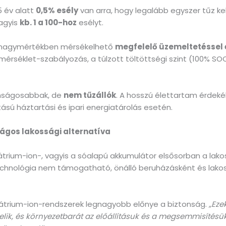
5 év alatt
0,5% esély
van arra, hogy legalább egyszer tűz ke
vagyis
kb. 1 a 100-hoz
esélyt.
t nagymértékben mérsékelhető
megfelelő üzemeltetéssel é
mérséklet-szabályozás, a túlzott töltöttségi szint (100% SO
onságosabbak, de
nem tűzállók
. A hosszú élettartam érdeké
ású háztartási és ipari energiatárolás esetén.
ágos lakossági alternatíva
átrium-ion-, vagyis a sóalapú akkumulátor elsősorban a lako
echnológia nem támogatható, önálló beruházásként és lako
nátrium-ion-rendszerek legnagyobb előnye a biztonság.
„Eze
eli
k, és környezetbarát az előállításuk és a megsemmisítésü