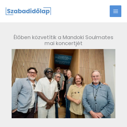
Skip
to
content
Élőben közvetítik a Mandoki Soulmates
mai koncertjét