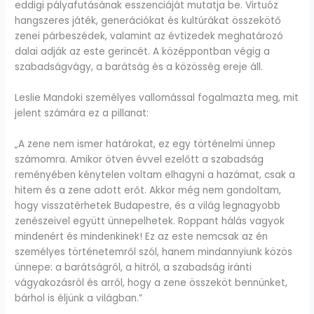
eddigi pályafutásának esszenciáját mutatja be. Virtuóz
hangszeres játék, generációkat és kultúrákat összekötő
zenei párbeszédek, valamint az évtizedek meghatározó
dalai adják az este gerincét. A középpontban végig a
szabadságvágy, a barátság és a közösség ereje áll.
Leslie Mandoki személyes vallomással fogalmazta meg, mit
jelent számára ez a pillanat:
„A zene nem ismer határokat, ez egy történelmi ünnep
számomra. Amikor ötven évvel ezelőtt a szabadság
reményében kénytelen voltam elhagyni a hazámat, csak a
hitem és a zene adott erőt. Akkor még nem gondoltam,
hogy visszatérhetek Budapestre, és a világ legnagyobb
zenészeivel együtt ünnepelhetek. Roppant hálás vagyok
mindenért és mindenkinek! Ez az este nemcsak az én
személyes történetemről szól, hanem mindannyiunk közös
ünnepe: a barátságról, a hitről, a szabadság iránti
vágyakozásról és arról, hogy a zene összeköt bennünket,
bárhol is éljünk a világban.”