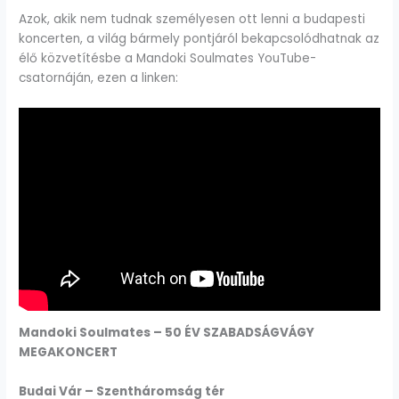
Azok, akik nem tudnak személyesen ott lenni a budapesti
koncerten, a világ bármely pontjáról bekapcsolódhatnak az
élő közvetítésbe a Mandoki Soulmates YouTube-
csatornáján, ezen a linken:
Mandoki Soulmates – 50 ÉV SZABADSÁGVÁGY
MEGAKONCERT
Budai Vár – Szentháromság tér