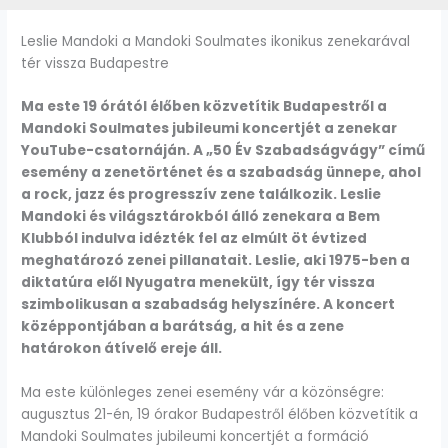
Leslie Mandoki a Mandoki Soulmates ikonikus zenekarával
tér vissza Budapestre
Ma este 19 órától élőben közvetítik Budapestről a
Mandoki Soulmates jubileumi koncertjét a zenekar
YouTube-csatornáján. A „50 Év Szabadságvágy” című
esemény a zenetörténet és a szabadság ünnepe, ahol
a rock, jazz és progresszív zene találkozik. Leslie
Mandoki és világsztárokból álló zenekara a Bem
Klubból indulva idézték fel az elmúlt öt évtized
meghatározó zenei pillanatait. Leslie, aki 1975-ben a
diktatúra elől Nyugatra menekült, így tér vissza
szimbolikusan a szabadság helyszínére. A koncert
középpontjában a barátság, a hit és a zene
határokon átívelő ereje áll.
Ma este különleges zenei esemény vár a közönségre:
augusztus 21-én, 19 órakor Budapestről élőben közvetítik a
Mandoki Soulmates jubileumi koncertjét a formáció