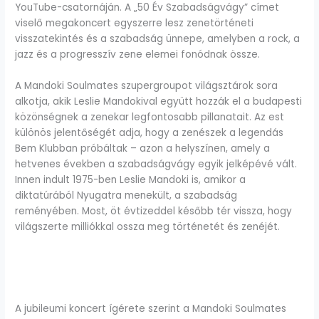
YouTube-csatornáján. A „50 Év Szabadságvágy” címet
viselő megakoncert egyszerre lesz zenetörténeti
visszatekintés és a szabadság ünnepe, amelyben a rock, a
jazz és a progresszív zene elemei fonódnak össze.
A Mandoki Soulmates szupergroupot világsztárok sora
alkotja, akik Leslie Mandokival együtt hozzák el a budapesti
közönségnek a zenekar legfontosabb pillanatait. Az est
különös jelentőségét adja, hogy a zenészek a legendás
Bem Klubban próbáltak – azon a helyszínen, amely a
hetvenes években a szabadságvágy egyik jelképévé vált.
Innen indult 1975-ben Leslie Mandoki is, amikor a
diktatúrából Nyugatra menekült, a szabadság
reményében. Most, öt évtizeddel később tér vissza, hogy
világszerte milliókkal ossza meg történetét és zenéjét.
A jubileumi koncert ígérete szerint a Mandoki Soulmates