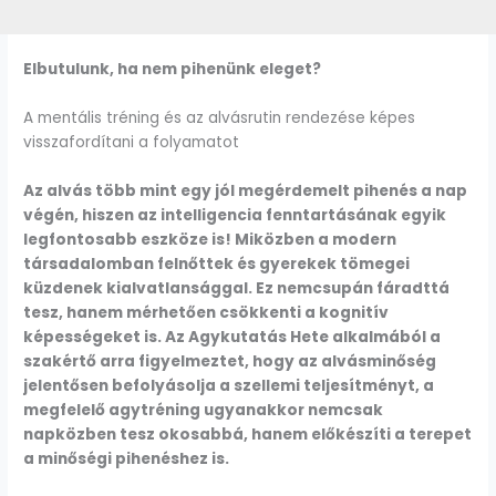
Elbutulunk, ha nem pihenünk eleget?
A mentális tréning és az alvásrutin rendezése képes
visszafordítani a folyamatot
Az alvás több mint egy jól megérdemelt pihenés a nap
végén, hiszen az intelligencia fenntartásának egyik
legfontosabb eszköze is! Miközben a modern
társadalomban felnőttek és gyerekek tömegei
küzdenek kialvatlansággal. Ez nemcsupán fáradttá
tesz, hanem mérhetően csökkenti a kognitív
képességeket is. Az Agykutatás Hete alkalmából a
szakértő arra figyelmeztet, hogy az alvásminőség
jelentősen befolyásolja a szellemi teljesítményt, a
megfelelő agytréning ugyanakkor nemcsak
napközben tesz okosabbá, hanem előkészíti a terepet
a minőségi pihenéshez is.