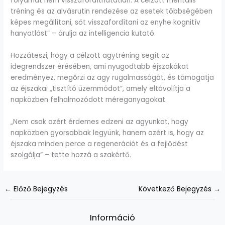
folyamat nem visszafordíthatatlan. A célzott mentális
tréning és az alvásrutin rendezése az esetek többségében
képes megállítani, sőt visszafordítani az enyhe kognitív
hanyatlást” – árulja az intelligencia kutató.
Hozzáteszi, hogy a célzott agytréning segít az
idegrendszer érésében, ami nyugodtabb éjszakákat
eredményez, megőrzi az agy rugalmasságát, és támogatja
az éjszakai „tisztító üzemmódot”, amely eltávolítja a
napközben felhalmozódott méreganyagokat.
„Nem csak azért érdemes edzeni az agyunkat, hogy
napközben gyorsabbak legyünk, hanem azért is, hogy az
éjszaka minden perce a regenerációt és a fejlődést
szolgálja” – tette hozzá a szakértő.
←
Előző Bejegyzés
Következő Bejegyzés
→
Információ