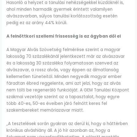
Hasonló a helyzet a tanulási nehézségekkel küzdőknél is,
ahol minden harmadik gyermek érintett valamilyen
alvászavarban, súlyos tanulási korlátozottság esetén
pedig ez az arány 44% körüli.
A felnőttkori szellemi frissesség is az ágyban dől el
A Magyar Alvás Szövetség felmérése szerint a magyar
lakosság 70 százalékánál jelentkezett már az alvászavar
és a lakosság 30 százaléka folyamatosan szenved az
alvászavar, a rossz alvás, vagy éppen az álmatlanság
kellemetlen tüneteitől. Minden negyedik magyar ember
fáradtan ébred reggelente, ami azt jelzi, hogy az alvás
nem tölti be regeneráló funkcióját. A GEM Tanulási Központ
szakmai vezetője szerint az a tapasztalat, hogy egyre
több 40-es, 50-es éveiben járó felnőtt keres fel
szakembereket memóriazavar miatt.
„A tesztelések során gyakran az derül ki, hogy a háttérben
krónikus alváshiány áll. A jó hír azonban az, hogy a