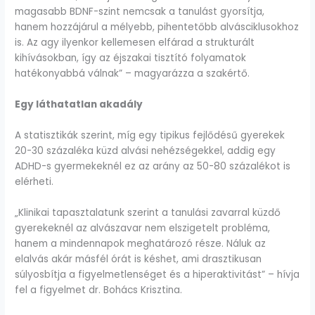
magasabb BDNF-szint nemcsak a tanulást gyorsítja,
hanem hozzájárul a mélyebb, pihentetőbb alvásciklusokhoz
is. Az agy ilyenkor kellemesen elfárad a strukturált
kihívásokban, így az éjszakai tisztító folyamatok
hatékonyabbá válnak” – magyarázza a szakértő.
Egy láthatatlan akadály
A statisztikák szerint, míg egy tipikus fejlődésű gyerekek
20-30 százaléka küzd alvási nehézségekkel, addig egy
ADHD-s gyermekeknél ez az arány az 50-80 százalékot is
elérheti.
„Klinikai tapasztalatunk szerint a tanulási zavarral küzdő
gyerekeknél az alvászavar nem elszigetelt probléma,
hanem a mindennapok meghatározó része. Náluk az
elalvás akár másfél órát is késhet, ami drasztikusan
súlyosbítja a figyelmetlenséget és a hiperaktivitást” – hívja
fel a figyelmet dr. Bohács Krisztina.