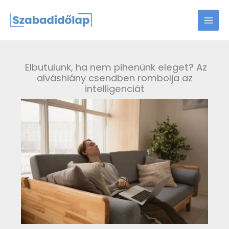
Skip
to
content
Elbutulunk, ha nem pihenünk eleget? Az
alváshiány csendben rombolja az
intelligenciát