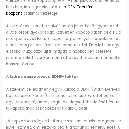
változásra való képességével” – hangsúlyozza dr. Bohács
Krisztina, intelligencia kutató,
a GEM Tanulási
Központ
szakmai vezetője.
A kutatások szerint az alvás során jelentkező úgynevezett
alvási orsók gyakorisága közvetlen kapcsolatban áll a fluid
intelligenciával. Ez az a képesség, amellyel új problémákat
oldunk meg és mintázatokat ismerünk fel. Emellett az agy
éjszaka „huzalozza újra” magát: a napközben szerzett
információkat ilyenkor menti át a rövid távú memóriából a
hosszú távúba.
A titkos összetevő: a BDNF-faktor
A szellemi teljesítmény egyik kulcsa a BDNF (Brain-Derived
Neurotrophic Factor) szintjének emelése. Ez a fehérje az
agy „vitaminja”, amely segíti az idegsejtek túlélését és az
új kapcsolatok (szinapszisok) kialakulását.
„A napközben végzett intenzív szellemi munka megemeli a
BDNF-szintet, ami éjszaka segíti a tanultak elmélyülését. A