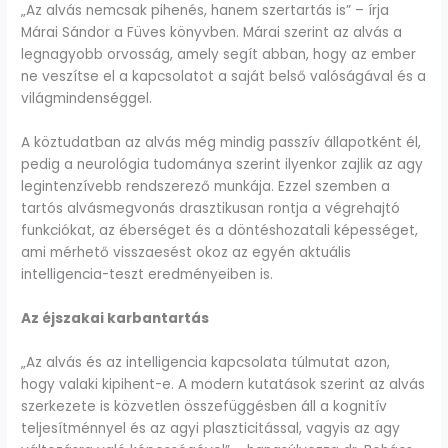
„Az alvás nemcsak pihenés, hanem szertartás is” – írja
Márai Sándor a Füves könyvben. Márai szerint az alvás a
legnagyobb orvosság, amely segít abban, hogy az ember
ne veszítse el a kapcsolatot a saját belső valóságával és a
világmindenséggel.
A köztudatban az alvás még mindig passzív állapotként él,
pedig a neurológia tudománya szerint ilyenkor zajlik az agy
legintenzívebb rendszerező munkája. Ezzel szemben a
tartós alvásmegvonás drasztikusan rontja a végrehajtó
funkciókat, az éberséget és a döntéshozatali képességet,
ami mérhető visszaesést okoz az egyén aktuális
intelligencia-teszt eredményeiben is.
Az éjszakai karbantartás
„Az alvás és az intelligencia kapcsolata túlmutat azon,
hogy valaki kipihent-e. A modern kutatások szerint az alvás
szerkezete is közvetlen összefüggésben áll a kognitív
teljesítménnyel és az agyi plaszticitással, vagyis az agy