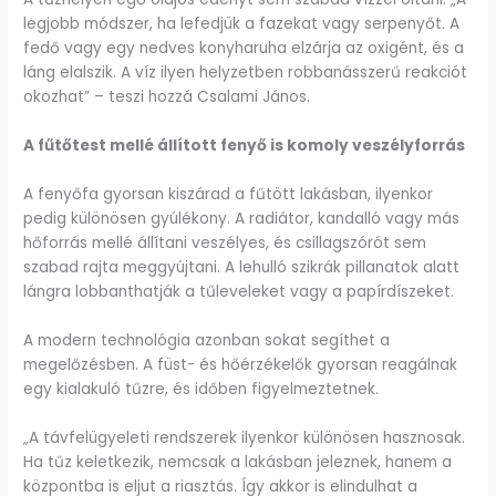
legjobb módszer, ha lefedjük a fazekat vagy serpenyőt. A
fedő vagy egy nedves konyharuha elzárja az oxigént, és a
láng elalszik. A víz ilyen helyzetben robbanásszerű reakciót
okozhat” – teszi hozzá Csalami János.
A fűtőtest mellé állított fenyő is komoly veszélyforrás
A fenyőfa gyorsan kiszárad a fűtött lakásban, ilyenkor
pedig különösen gyúlékony. A radiátor, kandalló vagy más
hőforrás mellé állítani veszélyes, és csillagszórót sem
szabad rajta meggyújtani. A lehulló szikrák pillanatok alatt
lángra lobbanthatják a tűleveleket vagy a papírdíszeket.
A modern technológia azonban sokat segíthet a
megelőzésben. A füst- és hőérzékelők gyorsan reagálnak
egy kialakuló tűzre, és időben figyelmeztetnek.
„A távfelügyeleti rendszerek ilyenkor különösen hasznosak.
Ha tűz keletkezik, nemcsak a lakásban jeleznek, hanem a
központba is eljut a riasztás. Így akkor is elindulhat a