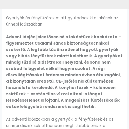
Gyertyák és fényfüzérek miatt gyulladnak ki a lakások az
ünnepi időszakban
Advent idején jelentősen nő a lakástüzek kockázata –
figyelmeztet Csalami János biztonságtechnikai
szakértő. A legtöbb tűz őrizetlenül hagyott gyertyák
vagy hibás fényfüzérek miatt keletkezik. A gyertyákat
mindig tűzálló alátétre kell helyezni, és soha nem
szabad felügyelet nélkül hagyni azokat. A régi
díszvilágításokat érdemes minden évben átvizsgálni,
a bizonytalan eredetű, CE-jelölés nélküli termékek
használata kerülendő. A konyhai tüzek – különösen
zsírtüzek – esetén tilos vízzel oltani: a lángot
lefedéssel lehet elfojtani. A megelőzést füstérzékelők
és távfelügyeleti rendszerek is segíthetik.
Az adventi időszakban a gyertyák, a fényfüzérek és az
ünnepi díszek sok otthonban meghittebbé teszik a