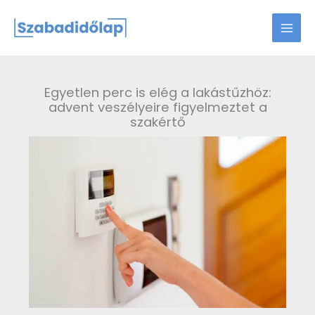
Skip
to
content
Egyetlen perc is elég a lakástűzhöz:
advent veszélyeire figyelmeztet a
szakértő