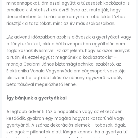
mindennapokat, ám ezzel együtt a tűzesetek kockázata is
emelkedik. A statisztikák évről évre azt mutatják, hogy
decemberben és karácsony környékén több lakástűzhöz
riasztják a tűzoltókat, mint az év más szakaszaiban.
„Az adventi időszakban azok is előveszik a gyertyákat vagy
a fényfüzéreket, akik a hétköznapokban egyáltalán nem
foglalkoznak ilyesmivel. Ez azt jelenti, hogy sokszor hiányzik
a rutin, és ezzel együtt megnőnek a kockázatok is” –
mondja Csalami János biztonságtechnikai szakértő, az
Elektronika Vonala Vagyonvédelem cégcsoport vezetője,
aki szerint a legtöbb lakástűz néhány egyszerű szabály
betartásával megelőzhető lenne.
Így bánjunk a gyertyákkal
A legtöbb adventi tűz a nappaliban vagy az étkezőben
kezdődik, gyakran egy magára hagyott koszorúnál vagy
gyertyánál. A száraz dekorációs elemek – tobozok, ágak,
szalagok – pillanatok alatt lángra kapnak, ha a gyertya túl