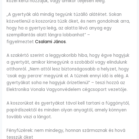
közel kerül hozzájuk, vagy amikor teljesen leég.
„A gyertyák alá mindig tegyünk tűzálló alátétet. Sokan
közvetlenül a koszorúra tűzik őket, és nem gondolnak arra,
hogy ha a gyertya leég, az alatta lévő anyag egy
szempillantás alatt lángra lobbanhat” –
figyelmeztet
Csalami János
.
A szakértő szerint a leggyakoribb hiba, hogy égve hagyjuk
a gyertyát, amikor kimegyünk a szobából vagy elindulunk
otthonról. „Nem attól lesz biztonságosabb a helyzet, hogy
’csak egy percre’ megyünk el. A tűznek ennyi idő is elég. A
gyertyákat soha ne hagyjuk őrizetlenül” – teszi hozzá az
Elektronika Vonala Vagyonvédelem cégcsoport vezetője.
A koszorúkat és gyertyákat távol kell tartani a függönytől,
papírdíszektől és minden olyan anyagtól, amely könnyen
tovább viszi a lángot.
Fényfüzérek: nem mindegy, honnan származnak és hová
tesszük őket