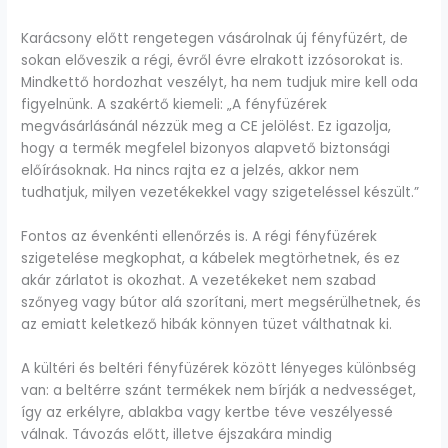
Karácsony előtt rengetegen vásárolnak új fényfüzért, de
sokan előveszik a régi, évről évre elrakott izzósorokat is.
Mindkettő hordozhat veszélyt, ha nem tudjuk mire kell oda
figyelnünk. A szakértő kiemeli: „A fényfüzérek
megvásárlásánál nézzük meg a CE jelölést. Ez igazolja,
hogy a termék megfelel bizonyos alapvető biztonsági
előírásoknak. Ha nincs rajta ez a jelzés, akkor nem
tudhatjuk, milyen vezetékekkel vagy szigeteléssel készült.”
Fontos az évenkénti ellenőrzés is. A régi fényfüzérek
szigetelése megkophat, a kábelek megtörhetnek, és ez
akár zárlatot is okozhat. A vezetékeket nem szabad
szőnyeg vagy bútor alá szorítani, mert megsérülhetnek, és
az emiatt keletkező hibák könnyen tüzet válthatnak ki.
A kültéri és beltéri fényfüzérek között lényeges különbség
van: a beltérre szánt termékek nem bírják a nedvességet,
így az erkélyre, ablakba vagy kertbe téve veszélyessé
válnak. Távozás előtt, illetve éjszakára mindig