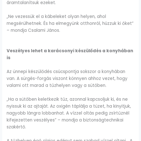
áramtalanítsuk ezeket.
„Ne vezessük el a kábeleket olyan helyen, ahol
megsérülhetnek. És ha elmegyünk otthonról, húzzuk ki őket”
– mondja Csalami János.
Veszélyes lehet a karácsonyi készülődés a konyhában
is
Az ünnepi készülődés csúcspontja sokszor a konyhában
van. A sürgés-forgás viszont könnyen ahhoz vezet, hogy
valami ott marad a tűzhelyen vagy a sütőben.
„Ha a sütőben keletkezik tűz, azonnal kapcsoljuk ki, és ne
nyissuk ki az ajtaját. Az oxigén táplálja a tüzet, ha kinyitjuk,
nagyobb lángra lobbanhat. A vízzel oltás pedig zsírtűznél
kifejezetten veszélyes” – mondja a biztonságtechnikai
szakértő.
A tűzhelyen égő olajos edényt sem szabad vízzel oltani. „A