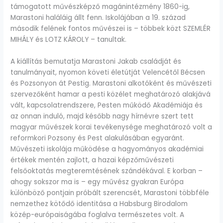
támogatott művészképző magánintézmény 1860-ig,
Marastoni haláláig állt fenn. Iskolájában a 19. század
második felének fontos művészei is – többek közt SZEMLÉR
MIHÁLY és LOTZ KÁROLY – tanultak.
A kiállítás bemutatja Marastoni Jakab családját és
tanulmányait, nyomon követi életútját Velencétől Bécsen
és Pozsonyon át Pestig. Marastoni alkotóként és művészeti
szervezőként hamar a pesti közélet meghatározó alakjává
vált, kapcsolatrendszere, Pesten működő Akadémiája és
az onnan induló, majd később nagy hírnévre szert tett
magyar művészek korai tevékenysége meghatározó volt a
reformkori Pozsony és Pest alakulásában egyaránt.
Művészeti iskolája működése a hagyományos akadémiai
értékek mentén zajlott, a hazai képzőművészeti
felsőoktatás megteremtésének szándékával. E korban –
ahogy sokszor ma is – egy művész gyakran Európa
különböző pontjain próbált szerencsét, Marastoni többféle
nemzethez kötődő identitása a Habsburg Birodalom
közép-európaiságába foglalva természetes volt. A