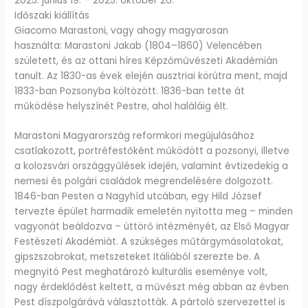
2025. június 19. – 2025. október 26.
Időszaki kiállítás
Giacomo Marastoni, vagy ahogy magyarosan
használta: Marastoni Jakab (1804–1860) Velencében
született, és az ottani híres Képzőművészeti Akadémián
tanult. Az 1830-as évek elején ausztriai körútra ment, majd
1833-ban Pozsonyba költözött. 1836-ban tette át
működése helyszínét Pestre, ahol haláláig élt.
Marastoni Magyarország reformkori megújulásához
csatlakozott, portréfestőként működött a pozsonyi, illetve
a kolozsvári országgyűlések idején, valamint évtizedekig a
nemesi és polgári családok megrendelésére dolgozott.
1846-ban Pesten a Nagyhíd utcában, egy Hild József
tervezte épület harmadik emeletén nyitotta meg – minden
vagyonát beáldozva – úttörő intézményét, az Első Magyar
Festészeti Akadémiát. A szükséges műtárgymásolatokat,
gipszszobrokat, metszeteket Itáliából szerezte be. A
megnyitó Pest meghatározó kulturális eseménye volt,
nagy érdeklődést keltett, a művészt még abban az évben
Pest díszpolgárává választották. A pártoló szervezettel is