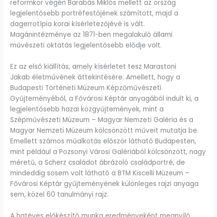
reformkor végén Barabás Miklós mellett az ország
legjelentősebb portréfestőjének számított, majd a
dagerrotípia korai kísérletezőjévé is vált.
Magánintézménye az 1871-ben megalakuló állami
művészeti oktatás legjelentősebb elődje volt.
Ez az első kiállítás, amely kísérletet tesz Marastoni
Jakab életművének áttekintésére. Amellett, hogy a
Budapesti Történeti Múzeum Képzőművészeti
Gyűjteményéből, a Fővárosi Képtár anyagából indult ki, a
legjelentősebb hazai közgyűjtemények, mint a
Szépművészeti Múzeum – Magyar Nemzeti Galéria és a
Magyar Nemzeti Múzeum kölcsönzött műveit mutatja be.
Emellett számos műalkotás először látható Budapesten,
mint például a Pozsonyi Városi Galériából kölcsönzött, nagy
méretű, a Scherz családot ábrázoló családportré, de
mindeddig sosem volt látható a BTM Kiscelli Múzeum –
Fővárosi Képtár gyűjteményének különleges rajzi anyaga
sem, közel 60 tanulmányi rajz.
A hatéves előkészítő munka eredményeként megnyíló