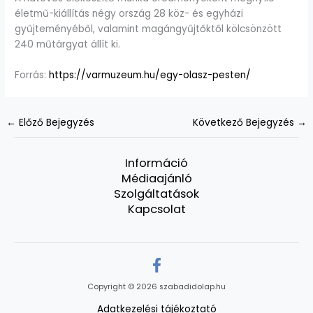
életmű-kiállítás négy ország 28 köz- és egyházi
gyűjteményéből, valamint magángyűjtőktől kölcsönzött
240 műtárgyat állít ki.
Forrás:
https://varmuzeum.hu/egy-olasz-pesten/
←
Előző Bejegyzés
Következő Bejegyzés
→
Információ
Médiaajánló
Szolgáltatások
Kapcsolat
Copyright © 2026 szabadidolap.hu
Adatkezelési tájékoztató