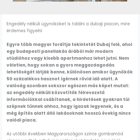
Engedély nélküli ügynököket is találni a dubaji piacon, mire
érdemes figyelni
Egyre több magyar fordítja tekintetét Dubaj felé, ahol
egy budapesti panellakás árából már modern
stúdióhoz vagy kisebb apartmanhoz lehet jutni. Nem
véletlen, hogy sokan a gyors meggazdagodás
lehetőségét látják benne, különösen amikor ügynökök
50 százalékos hasznot ígérnek rövid idő alatt. A
valóság azonban sokszor egészen más képet mutat:
az engedély nélküli közvetítők félrevezető
információkkal csábítanak, a hirdetések gyakran túl
szépnek tűnnek ahhoz, hogy igazak legyenek, és a
még építés alatt álló lakásoknak hosszú évekig nincs
valódi piaca.
Az utóbbi években Magyarországon szinte gombamód