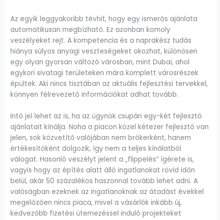
Az egyik leggyakoribb tévhit, hogy egy ismerős ajánlata
automatikusan megbízható. Ez azonban komoly
veszélyeket rejt. A kompetencia és a naprakész tudás
hiánya súlyos anyagi veszteségeket okozhat, különösen
egy olyan gyorsan változó városban, mint Dubai, ahol
egykori sivatagi területeken mára komplett városrészek
épültek. Aki nincs tisztában az aktuális fejlesztési tervekkel,
könnyen félrevezető információkat adhat tovább.
Intő jel lehet az is, ha az ügynök csupán egy-két fejlesztő
ajánlatait kínálja. Noha a piacon közel kétezer fejlesztő van
jelen, sok közvetítő valójában nem brókerként, hanem
értékesítőként dolgozik, így nem a teljes kínálatból
válogat. Hasonló veszélyt jelent a „flippelés” ígérete is,
vagyis hogy az építés alatt álló ingatlanokat rövid időn
belül, akár 50 százalékos haszonnal tovább lehet adni. A
valóságban ezeknek az ingatlanoknak az átadást évekkel
megelőzően nincs piaca, mivel a vásárlók inkább új,
kedvezőbb fizetési ütemezéssel induló projekteket