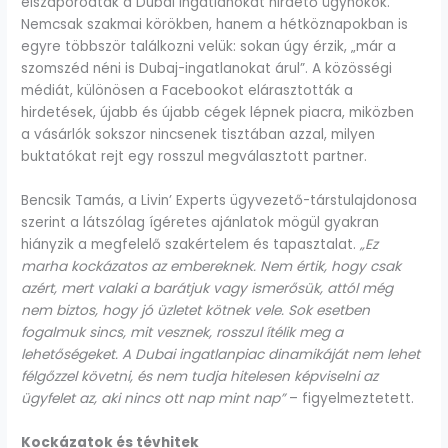
elszaporodtak a Dubai ingatlanokat hirdető ügynökök.
Nemcsak szakmai körökben, hanem a hétköznapokban is
egyre többször találkozni velük: sokan úgy érzik, „már a
szomszéd néni is Dubaj-ingatlanokat árul”. A közösségi
médiát, különösen a Facebookot elárasztották a
hirdetések, újabb és újabb cégek lépnek piacra, miközben
a vásárlók sokszor nincsenek tisztában azzal, milyen
buktatókat rejt egy rosszul megválasztott partner.
Bencsik Tamás, a Livin’ Experts ügyvezető-társtulajdonosa
szerint a látszólag ígéretes ajánlatok mögül gyakran
hiányzik a megfelelő szakértelem és tapasztalat.
„Ez
marha kockázatos az embereknek. Nem értik, hogy csak
azért, mert valaki a barátjuk vagy ismerősük, attól még
nem biztos, hogy jó üzletet kötnek vele. Sok esetben
fogalmuk sincs, mit vesznek, rosszul ítélik meg a
lehetőségeket. A Dubai ingatlanpiac dinamikáját nem lehet
félgőzzel követni, és nem tudja hitelesen képviselni az
ügyfelet az, aki nincs ott nap mint nap”
– figyelmeztetett.
Kockázatok és tévhitek