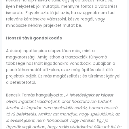
néhány hónap múlva eltűnik egy új építkezés miatt. Az
ilyen helyzetek jól mutatják, mennyire fontos a városrész
ismerete. Figyelmeztető jel az is, ha az ügynök nem tud
releváns kérdésekre válaszolni, késve reagál, vagy
mindössze néhány projektet mutat be.
Hosszú távú gondolkodás
A dubaji ingatlanpiac alapvetően más, mint a
magyarországi. Amíg itthon a tranzakciók túlnyomó
többsége használt ingatlanokra vonatkozik, Dubajban a
piac kétharmadát off-plan, azaz még építés alatt álló
projektek adják. Ez más megközelítést és türelmet igényel
a befektetőtől.
Bencsik Tamás hangsúlyozta:
„A lehetőségekhez képest
olyan ingatlant vásároljunk, amit hosszútávon tudunk
kezelni. Az ingatlan nem spekulatív eszköz, hanem hosszú
távú befektetés. Amikor azt mondjuk, hogy spekulálunk, az
is éveket jelent, nem hónapokat vagy heteket. Egy jó
ügynök segít abban, hogy reális elvárásokat állítsunk fel, és