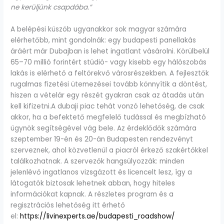
ne kerüljünk csapdába.”
A belépési küszöb ugyanakkor sok magyar számára
elérhetőbb, mint gondolnák: egy budapesti panellakás
áráért már Dubajban is lehet ingatlant vásárolni. Körülbelül
65–70 millió forintért stúdió- vagy kisebb egy hálószobás
lakás is elérhető a feltörekvő városrészekben. A fejlesztők
rugalmas fizetési ütemezései tovább könnyítik a döntést,
hiszen a vételár egy részét gyakran csak az átadás után
kell kifizetni.A dubaji piac tehát vonzó lehetőség, de csak
akkor, ha a befektető megfelelő tudással és megbízható
ügynök segítségével vág bele. Az érdeklődők számára
szeptember 19-én és 20-án Budapesten rendezvényt
szerveznek, ahol közvetlenül a piacról érkező szakértőkkel
találkozhatnak. A szervezők hangsúlyozzák: minden
jelenlévő ingatlanos vizsgázott és licencelt lesz, így a
látogatók biztosak lehetnek abban, hogy hiteles
információkat kapnak. A részletes program és a
regisztrációs lehetőség itt érhető
el:
https://livinexperts.ae/budapesti_roadshow/