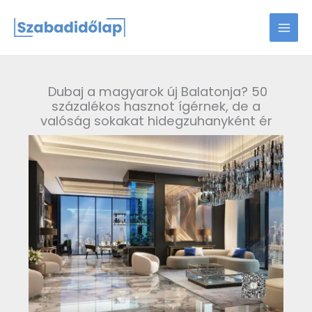
Skip
to
content
Dubaj a magyarok új Balatonja? 50
százalékos hasznot ígérnek, de a
valóság sokakat hidegzuhanyként ér