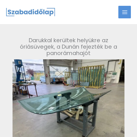
Skip
to
content
Darukkal kerültek helyükre az
óriásüvegek, a Dunán fejezték be a
panorámahajót