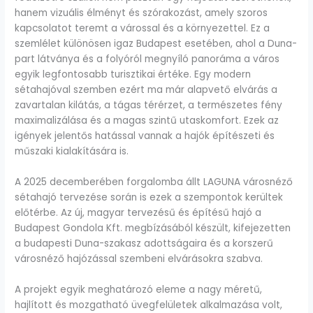
hanem vizuális élményt és szórakozást, amely szoros
kapcsolatot teremt a várossal és a környezettel. Ez a
szemlélet különösen igaz Budapest esetében, ahol a Duna-
part látványa és a folyóról megnyíló panoráma a város
egyik legfontosabb turisztikai értéke. Egy modern
sétahajóval szemben ezért ma már alapvető elvárás a
zavartalan kilátás, a tágas térérzet, a természetes fény
maximalizálása és a magas szintű utaskomfort. Ezek az
igények jelentős hatással vannak a hajók építészeti és
műszaki kialakítására is.
A 2025 decemberében forgalomba állt LAGUNA városnéző
sétahajó tervezése során is ezek a szempontok kerültek
előtérbe. Az új, magyar tervezésű és építésű hajó a
Budapest Gondola Kft. megbízásából készült, kifejezetten
a budapesti Duna-szakasz adottságaira és a korszerű
városnéző hajózással szembeni elvárásokra szabva.
A projekt egyik meghatározó eleme a nagy méretű,
hajlított és mozgatható üvegfelületek alkalmazása volt,