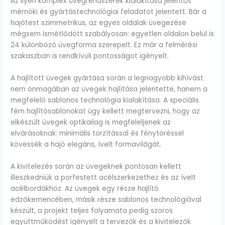
Az ilyen komplex üvegrendszerek kialakítása jelentős
mérnöki és gyártástechnológiai feladatot jelentett. Bár a
hajótest szimmetrikus, az egyes oldalak üvegezése
mégsem ismétlődött szabályosan: egyetlen oldalon belül is
24 különböző üvegforma szerepelt. Ez már a felmérési
szakaszban is rendkívüli pontosságot igényelt.
A hajlított üvegek gyártása során a legnagyobb kihívást
nem önmagában az üvegek hajlítása jelentette, hanem a
megfelelő sablonos technológia kialakítása. A speciális
fém hajlítósablonokat úgy kellett megtervezni, hogy az
elkészült üvegek optikailag is megfeleljenek az
elvárásoknak: minimális torzítással és fénytöréssel
kövessék a hajó elegáns, ívelt formavilágát.
A kivitelezés során az üvegeknek pontosan kellett
illeszkedniük a porfestett acélszerkezethez és az ívelt
acélbordákhoz. Az üvegek egy része hajlító
edzőkemencében, másik része sablonos technológiával
készült, a projekt teljes folyamata pedig szoros
együttműködést igényelt a tervezők és a kivitelezők