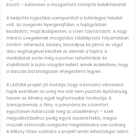
között – különösen a mozgatható tolóajtók kialakításánál.
A beépítés logisztikai szempontból is különleges feladat
volt. Az üvegezés Nyergesújfalun, a hajógyárban
kezdődött, majd Budapesten, a vízen folytatódott. A nagy
méretű üvegelemek mozgatása többlépcsős folyamatban
történt: teherautó, kisdaru, lánctalpas kis jármű és végül
daru segítségével kerültek az elemek a hajóra. A
munkálatok során még a ponton teherbírását és
stabilitását is külön vizsgálni kellett annak érdekében, hogy
a daruzás biztonságosan elvégezhető legyen.
A LAGUNA projekt jól mutatja, hogy a korszerű városnéző
hajók esetében az üveg ma már nem pusztán építőanyag,
hanem az élmény egyik legfontosabb hordozója. A
transzparencia, a fény, a panoráma és a komfort
együttesen határozzák meg az utasélményt – ezek
megvalósításához pedig egyre összetettebb, magas
műszaki színvonalú üvegezési megoldásokra van szükség.
A Rákosy Glass számára a projekt ismét lehetőséget adott