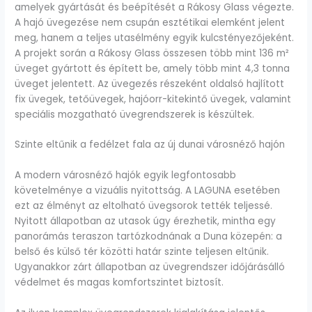
amelyek gyártását és beépítését a Rákosy Glass végezte.
A hajó üvegezése nem csupán esztétikai elemként jelent
meg, hanem a teljes utasélmény egyik kulcstényezőjeként.
A projekt során a Rákosy Glass összesen több mint 136 m²
üveget gyártott és épített be, amely több mint 4,3 tonna
üveget jelentett. Az üvegezés részeként oldalsó hajlított
fix üvegek, tetőüvegek, hajóorr-kitekintő üvegek, valamint
speciális mozgatható üvegrendszerek is készültek.
Szinte eltűnik a fedélzet fala az új dunai városnéző hajón
A modern városnéző hajók egyik legfontosabb
követelménye a vizuális nyitottság. A LAGUNA esetében
ezt az élményt az eltolható üvegsorok tették teljessé.
Nyitott állapotban az utasok úgy érezhetik, mintha egy
panorámás teraszon tartózkodnának a Duna közepén: a
belső és külső tér közötti határ szinte teljesen eltűnik.
Ugyanakkor zárt állapotban az üvegrendszer időjárásálló
védelmet és magas komfortszintet biztosít.