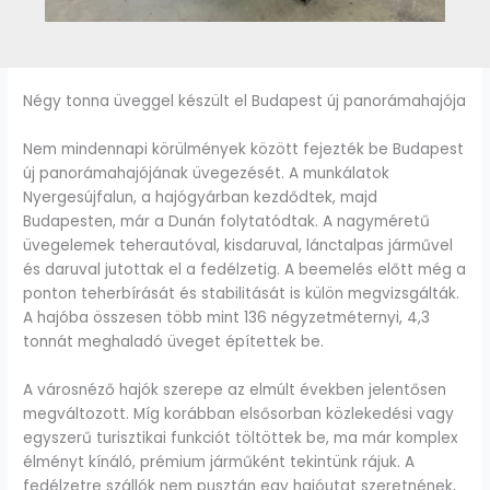
Négy tonna üveggel készült el Budapest új panorámahajója
Nem mindennapi körülmények között fejezték be Budapest
új panorámahajójának üvegezését. A munkálatok
Nyergesújfalun, a hajógyárban kezdődtek, majd
Budapesten, már a Dunán folytatódtak. A nagyméretű
üvegelemek teherautóval, kisdaruval, lánctalpas járművel
és daruval jutottak el a fedélzetig. A beemelés előtt még a
ponton teherbírását és stabilitását is külön megvizsgálták.
A hajóba összesen több mint 136 négyzetméternyi, 4,3
tonnát meghaladó üveget építettek be.
A városnéző hajók szerepe az elmúlt években jelentősen
megváltozott. Míg korábban elsősorban közlekedési vagy
egyszerű turisztikai funkciót töltöttek be, ma már komplex
élményt kínáló, prémium járműként tekintünk rájuk. A
fedélzetre szállók nem pusztán egy hajóutat szeretnének,