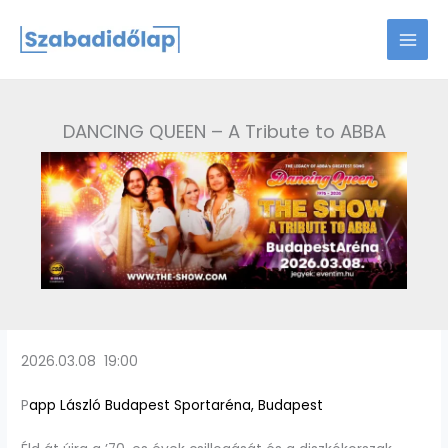
Skip
to
content
DANCING QUEEN – A Tribute to ABBA
2026.03.08 19:00
P
app László Budapest Sportaréna, Budapest