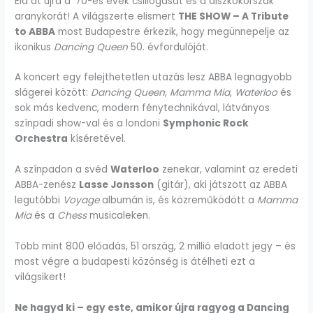
Éld át újra a ’70-es évek csillogását és a diszkókorszak
aranykorát! A világszerte elismert
THE SHOW – A Tribute
to ABBA
most Budapestre érkezik, hogy megünnepelje az
ikonikus
Dancing Queen
50. évfordulóját.
A koncert egy felejthetetlen utazás lesz ABBA legnagyobb
slágerei között:
Dancing Queen
,
Mamma Mia
,
Waterloo
és
sok más kedvenc, modern fénytechnikával, látványos
színpadi show-val és a londoni
Symphonic Rock
Orchestra
kíséretével.
A színpadon a svéd
Waterloo
zenekar, valamint az eredeti
ABBA-zenész
Lasse Jonsson
(gitár), aki játszott az ABBA
legutóbbi
Voyage
albumán is, és közreműködött a
Mamma
Mia
és a
Chess
musicaleken.
Több mint 800 előadás, 51 ország, 2 millió eladott jegy – és
most végre a budapesti közönség is átélheti ezt a
világsikert!
Ne hagyd ki – egy este, amikor újra ragyog a Dancing