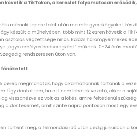
en követik a TikTokon, a kereslet folyamatosan erősödik,
onális mérnöki tapasztalat után ma már gyerekágyakat készí
gy készült a műhelyében, több mint 12 ezren követik a TikT
n asztalos végzettsége nincs. Balázs háromgyermekes édesa
helye „egyszemélyes hadseregként” működik, 0–24 órás mentál
t Szegedig rendszeresen úton van.
 főnöke lett
rek perec megmondták, hogy alkalmatlannak tartanak a vezet
m. Úgy döntöttem, ha ott nem lehetek vezető, akkor a sajá
ag visszanézve ez volt az a lökés, amire feltétlenül szüksé
 a döntésemet, amit szinte napra pontosan most egy éve
kén történt meg, a felmondási idő után pedig júniusban a k