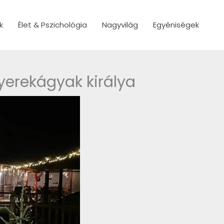
k
Élet & Pszichológia
Nagyvilág
Egyéniségek
gyerekágyak királya