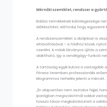
Mérnöki szemlélet, rendszer a gyárt
Balázs termékeinek különlegessége nem
előkészítést; előfordul, hogy egyszerre
A rendszerszemlélet a dizájnban is vis
eltávolításával – a földhöz közeli, nyit
cserélni. A másik látványos újítás a s
alakítható, így a vendégágy-funkció n
A tartósság egyik kulcsa a vastagabb any
Fitness teremben professzionális erőe
kilogrammos terhelés jelenti a mércét.
„Én alapvetően nem asztalos fejjel, han
iparágban megszokottnál sokkal vasta
hosszú távon megkülönbözteti a valóba