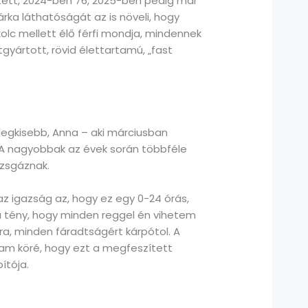
ített, 2024-ben 76, 2025-ben pedig már
rka láthatóságát az is növeli, hogy
lc mellett élő férfi mondja, mindennek
gyártott, rövid élettartamú, „fast
 legkisebb, Anna – aki márciusban
. A nagyobbak az évek során többféle
izsgáznak.
z igazság az, hogy ez egy 0-24 órás,
a tény, hogy minden reggel én vihetem
, minden fáradtságért kárpótol. A
gam köré, hogy ezt a megfeszített
ítója.