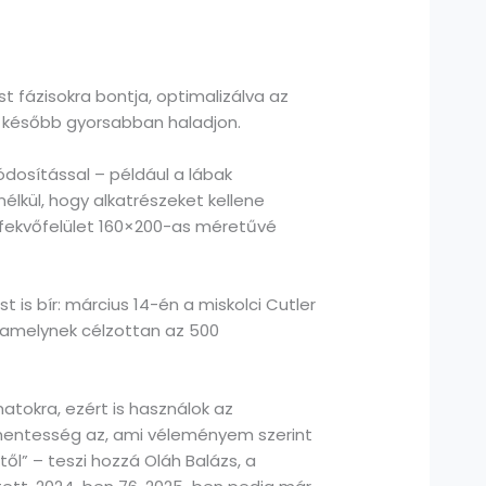
fázisokra bontja, optimalizálva az
gy később gyorsabban haladjon.
ódosítással – például a lábak
nélkül, hogy alkatrészeket kellene
 fekvőfelület 160×200-as méretűvé
 is bír: március 14-én a miskolci Cutler
 amelynek célzottan az 500
atokra, ezért is használok az
mentesség az, ami véleményem szerint
l” – teszi hozzá Oláh Balázs, a