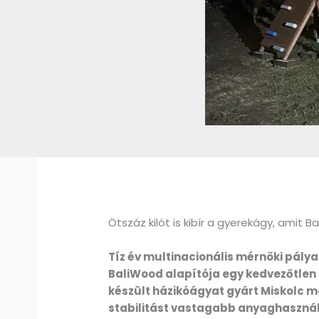
Ötszáz kilót is kibír a gyerekágy, amit
Tíz év multinacionális mérnöki pály
BaliWood alapítója egy kedvezőtlen 
készült házikóágyat gyárt Miskolc me
stabilitást vastagabb anyaghasznála