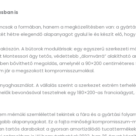
ásban is
csak a formában, hanem a megközelítésben van: a gyártást 
 két hétre elegendő alapanyagot gyalul le és készít elő, ho
szaköszön. A bútorok modulárisak: egy egyszerű szerkezeti m
ott Montessori ágy tetős, védettebb „álomvárrá” alakítható a
zintben bővíthető megoldás, amelynél a 90×200 centiméteres
em jár a megszokott kompromisszumokkal.
aghasználat. A vállalás szerint a szerkezet extrém terhelést
melők bevonásával tesztelnek egy 180×200-as franciaágyat,
em mérnöki szemlélettel tekintek a fára és a gyártási folyam
gabb alapanyagokat. Ez a fajta minőségi kompromisszum-
n tartós darabokat a gyorsan amortizálódó tucattermékektő