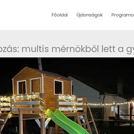
Főoldal
Újdonságok
Programo
kozás: multis mérnökből lett a 