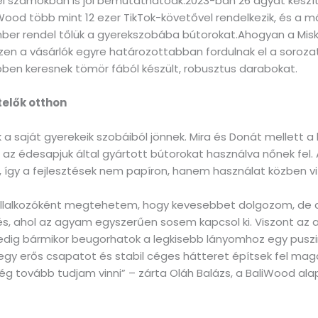
etei számokban is jól bemutathatóak.2023-ban 26 ágyat kész
ood több mint 12 ezer TikTok-követővel rendelkezik, és a má
ber rendel tőlük a gyerekszobába bútorokat.Ahogyan a Misko
iszen a vásárlók egyre határozottabban fordulnak el a sorozat
öbben keresnek tömör fából készült, robusztus darabokat.
elők otthon
k a saját gyerekeik szobáiból jönnek. Mira és Donát mellett a
t az édesapjuk által gyártott bútorokat használva nőnek fel
 így a fejlesztések nem papíron, hanem használat közben v
vállalkozóként megtehetem, hogy kevesebbet dolgozom, de a
és, ahol az agyam egyszerűen sosem kapcsol ki. Viszont az 
g bármikor beugorhatok a legkisebb lányomhoz egy puszira
egy erős csapatot és stabil céges hátteret építsek fel ma
g tovább tudjam vinni” – zárta Oláh Balázs, a BaliWood alap