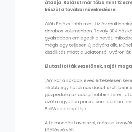
átadja. Balázst már több mint 12 ezr
készül a további növekedésre.
Oláh Balázs több mint tíz év multinaci
darabos volumenben. Tavaly 304 házikóá
gyakrabban emlegetik a nevét, miközbe
mégis egy teljesen új pályára állt. Mű
kiszállítás miatt a Balatontól Győrön á
Elutasították vezetőnek, saját maga
„Amikor a sokadik éves értékelésen ke
inkább egy hatalmas dacot szült benne
gázpedálra az addigi hobbim terén. Utól
azóta egyetlen percre sem bántam meg
BaliWood alapítója.
A felmondás tavasszal, március környé
főállássá vált.