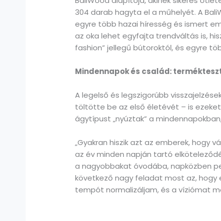
BaliWood alapítója, akinek sikeres ötl
304 darab hagyta el a műhelyét. A BaliW
egyre több hazai híresség és ismert em
az oka lehet egyfajta trendváltás is, h
fashion” jellegű bútoroktól, és egyre t
Mindennapok és család: termékteszt
A legelső és legszigorúbb visszajelzése
töltötte be az első életévét – is ezeke
ágytípust „nyúztak” a mindennapokban,
„Gyakran hiszik azt az emberek, hogy 
az év minden napján tartó elköteleződ
a nagyobbakat óvodába, napközben pedi
következő nagy feladat most az, hogy 
tempót normalizáljam, és a víziómat mé