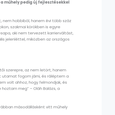
 a műhely pedig új fejlesztésekkel
t, nem hobbiból, hanem évi több száz
okon, szakmai körökben is egyre
pa, aki nem tervezett karrierváltást,
is jelenléttel, miközben az országos
ői szerepre, az nem letört, hanem
t utamat fogom járni, és ráléptem a
gem volt ahhoz, hogy felmondjak, és
 hoztam meg” – Oláh Balázs, a
orábban másodállásként vitt műhely