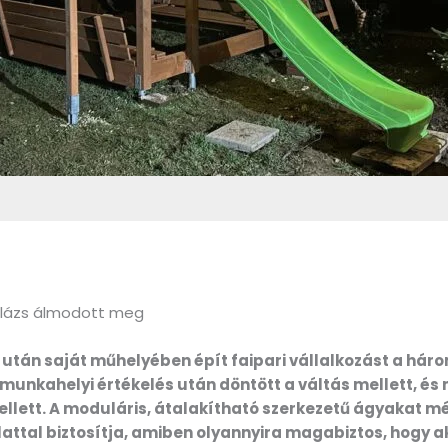
 Balázs álmodott meg
a után saját műhelyében épít faipari vállalkozást a hár
munkahelyi értékelés után döntött a váltás mellett, és 
llett. A moduláris, átalakítható szerkezetű ágyakat mér
ttal biztosítja, amiben olyannyira magabiztos, hogy a