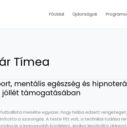
Főoldal
Újdonságok
Programo
ár Tímea
ort, mentális egészség és hipnoteráp
 jóllét támogatásában
 futballista mesélte egyszer, hogy hiába edzett rengetege
énította a szorongás. A teste fitt volt, a technikai tudása 
szódna le a legnagyobb küzdelem. Amikor kipróbálta ahipnote