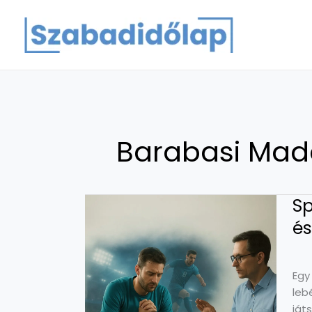
Skip
to
content
Barabasi Mad
Sp
és
Egy
leb
ját