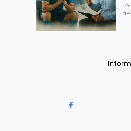
ülé
spo
Inform