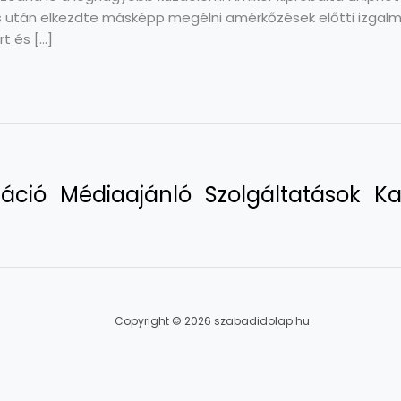
s után elkezdte másképp megélni amérkőzések előtti izgalm
rt és […]
áció
Médiaajánló
Szolgáltatások
Ka
Copyright © 2026 szabadidolap.hu