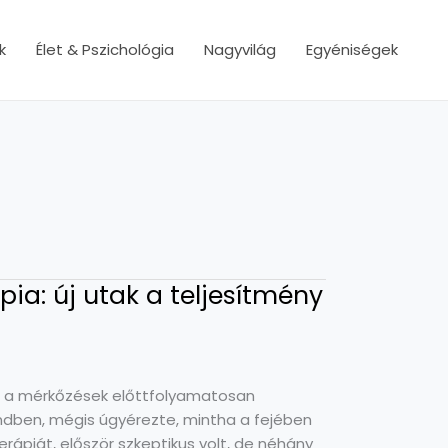
k
Élet & Pszichológia
Nagyvilág
Egyéniségek
ia: új utak a teljesítmény
t, a mérkőzések előttfolyamatosan
rendben, mégis úgyérezte, mintha a fejében
rápiát, először szkeptikus volt, de néhány