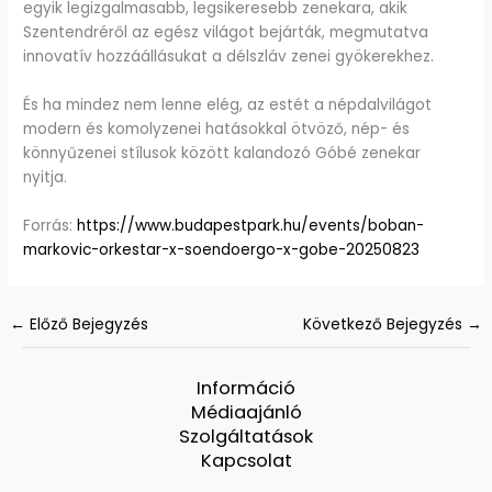
egyik legizgalmasabb, legsikeresebb zenekara, akik
Szentendréről az egész világot bejárták, megmutatva
innovatív hozzáállásukat a délszláv zenei gyökerekhez.
És ha mindez nem lenne elég, az estét a népdalvilágot
modern és komolyzenei hatásokkal ötvöző, nép- és
könnyűzenei stílusok között kalandozó Góbé zenekar
nyitja.
Forrás:
https://www.budapestpark.hu/events/boban-
markovic-orkestar-x-soendoergo-x-gobe-20250823
←
Előző Bejegyzés
Következő Bejegyzés
→
Információ
Médiaajánló
Szolgáltatások
Kapcsolat