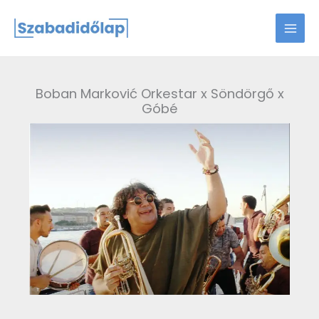
Skip
to
content
Boban Marković Orkestar x Söndörgő x
Góbé