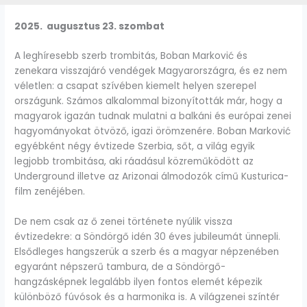
2025. augusztus 23. szombat
A leghíresebb szerb trombitás, Boban Marković és
zenekara visszajáró vendégek Magyarországra, és ez nem
véletlen: a csapat szívében kiemelt helyen szerepel
országunk. Számos alkalommal bizonyították már, hogy a
magyarok igazán tudnak mulatni a balkáni és európai zenei
hagyományokat ötvöző, igazi örömzenére. Boban Marković
egyébként négy évtizede Szerbia, sőt, a világ egyik
legjobb trombitása, aki ráadásul közreműködött az
Underground illetve az Arizonai álmodozók című Kusturica-
film zenéjében.
De nem csak az ő zenei története nyúlik vissza
évtizedekre: a Söndörgő idén 30 éves jubileumát ünnepli.
Elsődleges hangszerük a szerb és a magyar népzenében
egyaránt népszerű tambura, de a Söndörgő-
hangzásképnek legalább ilyen fontos elemét képezik
különböző fúvósok és a harmonika is. A világzenei színtér